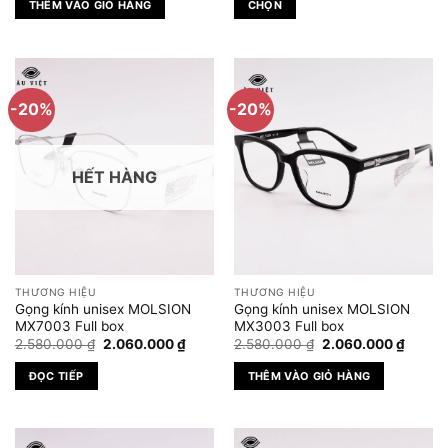
THÊM VÀO GIỎ HÀNG
CHỌN
5.500.000 ₫.
là:
2.558
phẩm
2.750.000 ₫.
đến
Sản
5.100
phẩm
này
có
-20%
-20%
nhiều
biến
thể.
HẾT HÀNG
Các
tùy
chọn
có
thể
được
THƯƠNG HIỆU
THƯƠNG HIỆU
chọn
Gọng kính unisex MOLSION
Gọng kính unisex MOLSION
trên
MX7003 Full box
MX3003 Full box
Giá
Giá
Giá
Giá
trang
2.580.000
₫
2.060.000
₫
2.580.000
₫
2.060.000
₫
gốc
hiện
gốc
hiện
sản
là:
tại
là:
tại
ĐỌC TIẾP
THÊM VÀO GIỎ HÀNG
2.580.000 ₫.
là:
2.580.000 ₫.
là:
phẩm
2.060.000 ₫.
2.060.