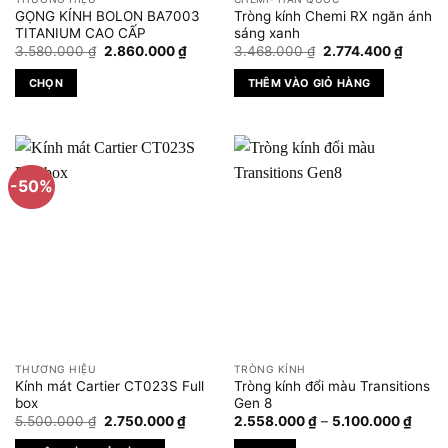
chọn
GỌNG KÍNH BOLON BA7003
Tròng kính Chemi RX ngăn ánh
trên
TITANIUM CAO CẤP
sáng xanh
Giá
Giá
Giá
Giá
trang
3.580.000
₫
2.860.000
₫
3.468.000
₫
2.774.400
₫
gốc
hiện
gốc
hiện
sản
là:
tại
là:
tại
CHỌN
THÊM VÀO GIỎ HÀNG
3.580.000 ₫.
là:
3.468.000 ₫.
là:
phẩm
2.860.000 ₫.
2.774.
Sản
phẩm
này
có
-50%
nhiều
biến
thể.
Các
tùy
chọn
có
thể
được
THƯƠNG HIỆU
TRÒNG KÍNH
chọn
Kính mát Cartier CT023S Full
Tròng kính đổi màu Transitions
trên
box
Gen 8
Giá
Giá
Khoả
trang
5.500.000
₫
2.750.000
₫
2.558.000
₫
–
5.100.000
₫
gốc
hiện
giá:
sản
là:
tại
từ