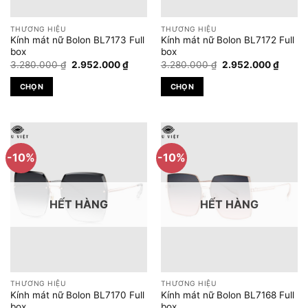
thể
thể
được
được
THƯƠNG HIỆU
THƯƠNG HIỆU
chọn
chọn
Kính mát nữ Bolon BL7173 Full
Kính mát nữ Bolon BL7172 Full
trên
trên
box
box
Giá
Giá
Giá
Giá
trang
trang
3.280.000
₫
2.952.000
₫
3.280.000
₫
2.952.000
₫
gốc
hiện
gốc
hiện
sản
sản
là:
tại
là:
tại
CHỌN
CHỌN
3.280.000 ₫.
là:
3.280.000 ₫.
là:
phẩm
phẩm
2.952.000 ₫.
2.952.
Sản
Sản
phẩm
phẩm
này
này
có
có
-10%
-10%
nhiều
nhiều
biến
biến
thể.
thể.
HẾT HÀNG
HẾT HÀNG
Các
Các
tùy
tùy
chọn
chọn
có
có
thể
thể
được
được
THƯƠNG HIỆU
THƯƠNG HIỆU
chọn
chọn
Kính mát nữ Bolon BL7170 Full
Kính mát nữ Bolon BL7168 Full
trên
trên
box
box