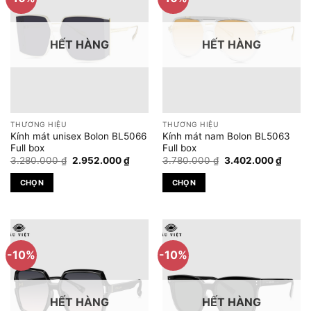
biến
biến
thể.
thể.
HẾT HÀNG
HẾT HÀNG
Các
Các
tùy
tùy
chọn
chọn
có
có
thể
thể
được
được
THƯƠNG HIỆU
THƯƠNG HIỆU
chọn
chọn
Kính mát unisex Bolon BL5066
Kính mát nam Bolon BL5063
trên
trên
Full box
Full box
Giá
Giá
Giá
Giá
trang
trang
3.280.000
₫
2.952.000
₫
3.780.000
₫
3.402.000
₫
gốc
hiện
gốc
hiện
sản
sản
là:
tại
là:
tại
CHỌN
CHỌN
3.280.000 ₫.
là:
3.780.000 ₫.
là:
phẩm
phẩm
2.952.000 ₫.
3.402.
Sản
Sản
phẩm
phẩm
này
này
có
có
-10%
-10%
nhiều
nhiều
biến
biến
thể.
thể.
HẾT HÀNG
HẾT HÀNG
Các
Các