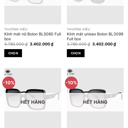
tùy
tùy
chọn
chọn
có
có
thể
thể
được
được
THƯƠNG HIỆU
THƯƠNG HIỆU
chọn
chọn
Kính mát nữ Bolon BL5060 Full
Kính mát unisex Bolon BL3099
trên
trên
box
Full box
Giá
Giá
Giá
Giá
trang
trang
3.780.000
₫
3.402.000
₫
3.780.000
₫
3.402.000
₫
gốc
hiện
gốc
hiện
sản
sản
là:
tại
là:
tại
CHỌN
CHỌN
3.780.000 ₫.
là:
3.780.000 ₫.
là:
phẩm
phẩm
3.402.000 ₫.
3.402.
Sản
Sản
phẩm
phẩm
này
này
có
có
-10%
-10%
nhiều
nhiều
biến
biến
thể.
thể.
HẾT HÀNG
HẾT HÀNG
Các
Các
tùy
tùy
chọn
chọn
có
có
thể
thể