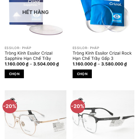
HẾT HÀNG
ESSILOR- PHÁP
ESSILOR- PHÁP
Tròng Kính Essilor Crizal
Tròng Kính Essilor Crizal Rock
Sapphire Hạn Chế Trầy
Hạn Chế Trầy Gấp 3
Khoảng
Khoả
1.160.000
₫
–
3.504.000
₫
1.160.000
₫
–
3.580.000
₫
giá:
giá:
từ
từ
CHỌN
CHỌN
1.160.000 ₫
1.160
đến
đến
Sản
Sản
3.504.000 ₫
3.580
phẩm
phẩm
này
này
có
có
-20%
-20%
nhiều
nhiều
biến
biến
thể.
thể.
Các
Các
tùy
tùy