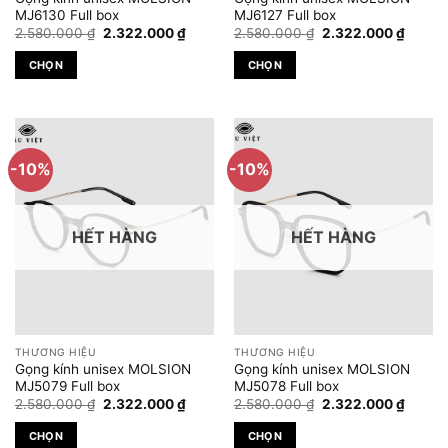
trên
trên
MJ6130 Full box
MJ6127 Full box
Giá
Giá
Giá
Giá
trang
trang
2.580.000
₫
2.322.000
₫
2.580.000
₫
2.322.000
₫
gốc
hiện
gốc
hiện
sản
sản
là:
tại
là:
tại
CHỌN
CHỌN
2.580.000 ₫.
là:
2.580.000 ₫.
là:
phẩm
phẩm
2.322.000 ₫.
2.322.
Sản
Sản
phẩm
phẩm
này
này
có
có
-10%
-10%
nhiều
nhiều
biến
biến
thể.
thể.
HẾT HÀNG
HẾT HÀNG
Các
Các
tùy
tùy
chọn
chọn
có
có
thể
thể
được
được
THƯƠNG HIỆU
THƯƠNG HIỆU
chọn
chọn
Gọng kính unisex MOLSION
Gọng kính unisex MOLSION
trên
trên
MJ5079 Full box
MJ5078 Full box
Giá
Giá
Giá
Giá
trang
trang
2.580.000
₫
2.322.000
₫
2.580.000
₫
2.322.000
₫
gốc
hiện
gốc
hiện
sản
sản
là:
tại
là:
tại
CHỌN
CHỌN
2.580.000 ₫.
là:
2.580.000 ₫.
là:
phẩm
phẩm