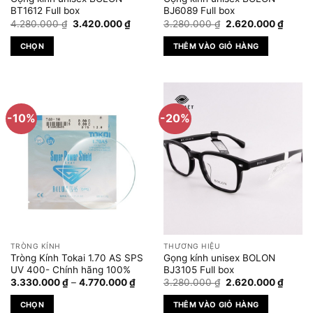
trên
trên
BT1612 Full box
BJ6089 Full box
Giá
Giá
Giá
Giá
trang
trang
4.280.000
₫
3.420.000
₫
3.280.000
₫
2.620.000
₫
gốc
hiện
gốc
hiện
sản
sản
là:
tại
là:
tại
CHỌN
THÊM VÀO GIỎ HÀNG
4.280.000 ₫.
là:
3.280.000 ₫.
là:
phẩm
phẩm
3.420.000 ₫.
2.620.
Sản
phẩm
này
có
-10%
-20%
nhiều
biến
thể.
Các
tùy
chọn
có
thể
được
TRÒNG KÍNH
THƯƠNG HIỆU
chọn
Tròng Kính Tokai 1.70 AS SPS
Gọng kính unisex BOLON
trên
UV 400- Chính hãng 100%
BJ3105 Full box
Khoảng
Giá
Giá
trang
3.330.000
₫
–
4.770.000
₫
3.280.000
₫
2.620.000
₫
giá:
gốc
hiện
sản
từ
là:
tại
CHỌN
THÊM VÀO GIỎ HÀNG
3.330.000 ₫
3.280.000 ₫.
là:
phẩm