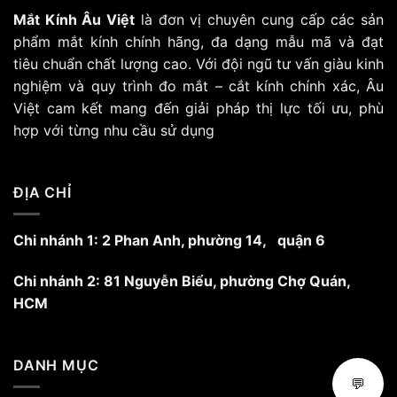
chọn
chọn
Mắt Kính Âu Việt
là đơn vị chuyên cung cấp các sản
có
có
phẩm mắt kính chính hãng, đa dạng mẫu mã và đạt
thể
thể
tiêu chuẩn chất lượng cao. Với đội ngũ tư vấn giàu kinh
được
được
chọn
chọn
nghiệm và quy trình đo mắt – cắt kính chính xác, Âu
trên
trên
Việt cam kết mang đến giải pháp thị lực tối ưu, phù
trang
trang
hợp với từng nhu cầu sử dụng
sản
sản
phẩm
phẩm
ĐỊA CHỈ
Chi nhánh 1: 2 Phan Anh, phường 14, quận 6
Chi nhánh 2: 81 Nguyễn Biểu, phường Chợ Quán,
HCM
DANH MỤC
💬