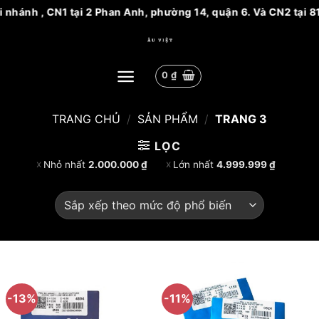
h , CN1 tại 2 Phan Anh, phường 14, quận 6. Và CN2 tại 81 Ngu
Bỏ
qua
nội
0
₫
dung
TRANG CHỦ
/
SẢN PHẨM
/
TRANG 3
LỌC
Nhỏ nhất
2.000.000
₫
Lớn nhất
4.999.999
₫
-13%
-11%