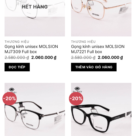
HẾT HÀNG
THƯƠNG HIỆU
THƯƠNG HIỆU
Gọng kính unisex MOLSION
Gọng kính unisex MOLSION
MJ7309 Full box
MJ7221 Full box
Giá
Giá
Giá
Giá
2.580.000
₫
2.060.000
₫
2.580.000
₫
2.060.000
₫
gốc
hiện
gốc
hiện
là:
tại
là:
tại
ĐỌC TIẾP
THÊM VÀO GIỎ HÀNG
2.580.000 ₫.
là:
2.580.000 ₫.
là:
2.060.000 ₫.
2.060.
-20%
-20%