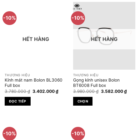
này
này
có
có
-10%
-10%
nhiều
nhiều
biến
biến
thể.
thể.
HẾT HÀNG
HẾT HÀNG
Các
Các
tùy
tùy
chọn
chọn
có
có
thể
thể
được
được
THƯƠNG HIỆU
THƯƠNG HIỆU
chọn
chọn
Kính mát nam Bolon BL3060
Gọng kính unisex Bolon
trên
trên
Full box
BT6008 Full box
Giá
Giá
Giá
Giá
trang
trang
3.780.000
₫
3.402.000
₫
3.980.000
₫
3.582.000
₫
gốc
hiện
gốc
hiện
sản
sản
là:
tại
là:
tại
ĐỌC TIẾP
CHỌN
3.780.000 ₫.
là:
3.980.000 ₫.
là:
phẩm
phẩm
3.402.000 ₫.
3.582.
Sản
phẩm
này
có
-10%
-10%
nhiều