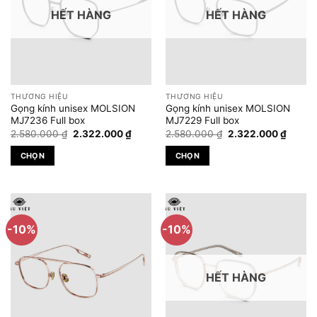
HẾT HÀNG
HẾT HÀNG
Các
Các
tùy
tùy
chọn
chọn
có
có
thể
thể
được
được
THƯƠNG HIỆU
THƯƠNG HIỆU
chọn
chọn
Gọng kính unisex MOLSION
Gọng kính unisex MOLSION
trên
trên
MJ7236 Full box
MJ7229 Full box
Giá
Giá
Giá
Giá
trang
trang
2.580.000
₫
2.322.000
₫
2.580.000
₫
2.322.000
₫
gốc
hiện
gốc
hiện
sản
sản
là:
tại
là:
tại
CHỌN
CHỌN
2.580.000 ₫.
là:
2.580.000 ₫.
là:
phẩm
phẩm
2.322.000 ₫.
2.322.
Sản
Sản
phẩm
phẩm
này
này
có
có
-10%
-10%
nhiều
nhiều
biến
biến
thể.
thể.
HẾT HÀNG
Các
Các
tùy
tùy
chọn
chọn