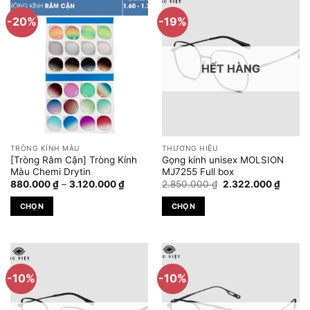
có
-20%
-19%
nhiều
biến
thể.
HẾT HÀNG
Các
tùy
chọn
có
thể
được
TRÒNG KÍNH MÀU
THƯƠNG HIỆU
chọn
[Tròng Râm Cận] Tròng Kính
Gọng kính unisex MOLSION
trên
Màu Chemi Drytin
MJ7255 Full box
Khoảng
Giá
Giá
trang
880.000
₫
–
3.120.000
₫
2.850.000
₫
2.322.000
₫
giá:
gốc
hiện
sản
từ
là:
tại
CHỌN
CHỌN
880.000 ₫
2.850.000 ₫.
là:
phẩm
đến
2.322.
Sản
Sản
3.120.000 ₫
phẩm
phẩm
này
này
có
có
-10%
-10%
nhiều
nhiều
biến
biến
thể.
thể.