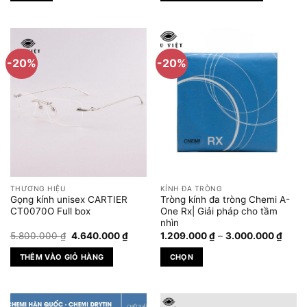
đến
2.620.
Sản
4.770.000 ₫
phẩm
này
có
-20%
-20%
nhiều
biến
thể.
Các
tùy
chọn
có
thể
được
THƯƠNG HIỆU
KÍNH ĐA TRÒNG
chọn
Gọng kính unisex CARTIER
Tròng kính đa tròng Chemi A-
trên
CT0070O Full box
One Rx| Giải pháp cho tầm
nhìn
trang
Giá
Giá
Khoả
5.800.000
₫
4.640.000
₫
1.209.000
₫
–
3.000.000
₫
sản
gốc
hiện
giá:
phẩm
là:
tại
từ
THÊM VÀO GIỎ HÀNG
CHỌN
5.800.000 ₫.
là:
1.209
4.640.000 ₫.
đến
Sản
3.00
phẩm
này