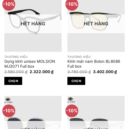
-10%
-10%
nhiều
nhiều
biến
biến
thể.
thể.
HẾT HÀNG
HẾT HÀNG
Các
Các
tùy
tùy
chọn
chọn
có
có
thể
thể
được
được
THƯƠNG HIỆU
THƯƠNG HIỆU
chọn
chọn
Gọng kính unisex MOLSION
Kính mát nam Bolon BL8086
trên
trên
MJ3071 Full box
Full box
Giá
Giá
Giá
Giá
trang
trang
2.580.000
₫
2.322.000
₫
3.780.000
₫
3.402.000
₫
gốc
hiện
gốc
hiện
sản
sản
là:
tại
là:
tại
CHỌN
CHỌN
2.580.000 ₫.
là:
3.780.000 ₫.
là:
phẩm
phẩm
2.322.000 ₫.
3.402.
Sản
Sản
phẩm
phẩm
này
này
có
có
-10%
-10%
nhiều
nhiều
biến
biến
thể.
thể.