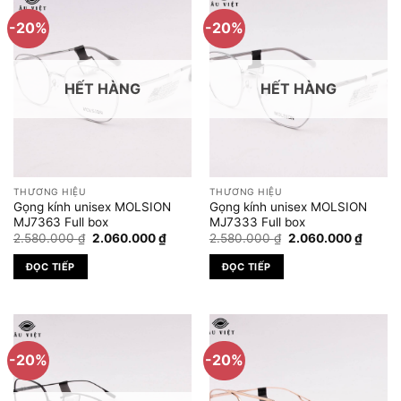
-20%
-20%
HẾT HÀNG
HẾT HÀNG
THƯƠNG HIỆU
THƯƠNG HIỆU
Gọng kính unisex MOLSION
Gọng kính unisex MOLSION
MJ7363 Full box
MJ7333 Full box
Giá
Giá
Giá
Giá
2.580.000
₫
2.060.000
₫
2.580.000
₫
2.060.000
₫
gốc
hiện
gốc
hiện
là:
tại
là:
tại
ĐỌC TIẾP
ĐỌC TIẾP
2.580.000 ₫.
là:
2.580.000 ₫.
là:
2.060.000 ₫.
2.060.
-20%
-20%