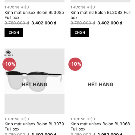
được
được
THƯƠNG HIỆU
THƯƠNG HIỆU
chọn
chọn
Kính mát unisex Bolon BL3085
Kính mát nữ Bolon BL3083 Full
trên
trên
Full box
box
Giá
Giá
Giá
Giá
trang
trang
3.780.000
₫
3.402.000
₫
3.780.000
₫
3.402.000
₫
gốc
hiện
gốc
hiện
sản
sản
là:
tại
là:
tại
CHỌN
CHỌN
3.780.000 ₫.
là:
3.780.000 ₫.
là:
phẩm
phẩm
3.402.000 ₫.
3.402.
Sản
Sản
phẩm
phẩm
này
này
có
có
-10%
-10%
nhiều
nhiều
biến
biến
thể.
thể.
HẾT HÀNG
HẾT HÀNG
Các
Các
tùy
tùy
chọn
chọn
có
có
thể
thể
được
được
THƯƠNG HIỆU
THƯƠNG HIỆU
chọn
chọn
Kính mát unisex Bolon BL3079
Kính mát unisex Bolon BL3068
trên
trên
Full box
Full box
Giá
Giá
Giá
Giá
trang
trang
3.780.000
₫
3.402.000
₫
3.280.000
₫
2.952.000
₫