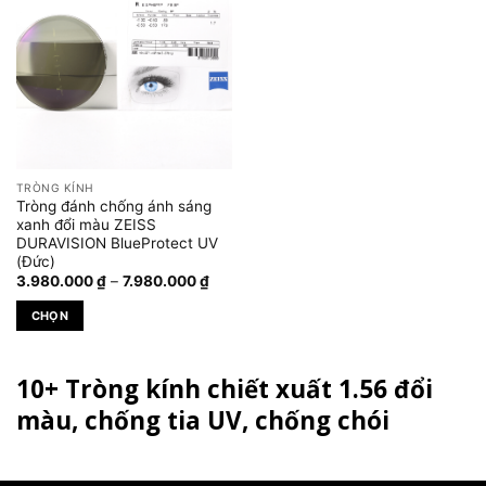
TRÒNG KÍNH
Tròng đánh chống ánh sáng
xanh đổi màu ZEISS
DURAVISION BlueProtect UV
(Đức)
Khoảng
3.980.000
₫
–
7.980.000
₫
giá:
từ
CHỌN
3.980.000 ₫
đến
Sản
7.980.000 ₫
phẩm
10+ Tròng kính chiết xuất 1.56 đổi
này
có
màu, chống tia UV, chống chói
nhiều
biến
thể.