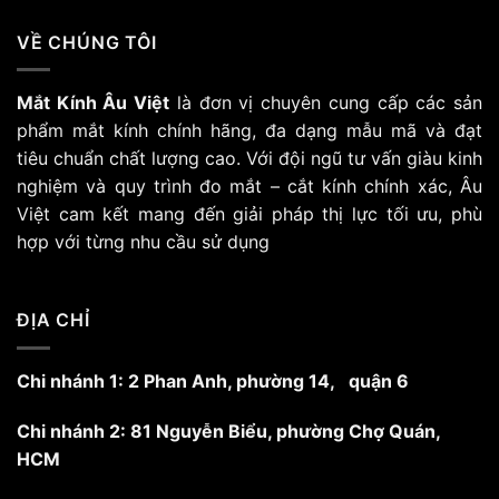
Các
tùy
VỀ CHÚNG TÔI
chọn
có
Mắt Kính Âu Việt
là đơn vị chuyên cung cấp các sản
thể
phẩm mắt kính chính hãng, đa dạng mẫu mã và đạt
được
chọn
tiêu chuẩn chất lượng cao. Với đội ngũ tư vấn giàu kinh
trên
nghiệm và quy trình đo mắt – cắt kính chính xác, Âu
trang
Việt cam kết mang đến giải pháp thị lực tối ưu, phù
sản
hợp với từng nhu cầu sử dụng
phẩm
ĐỊA CHỈ
Chi nhánh 1: 2 Phan Anh, phường 14, quận 6
Chi nhánh 2: 81 Nguyễn Biểu, phường Chợ Quán,
HCM