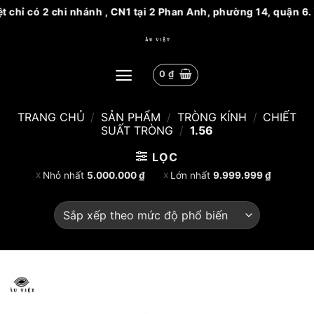
ệt chỉ có 2 chi nhánh , CN1 tại 2 Phan Anh, phường 14, quận 
Bỏ
qua
nội
0
₫
dung
TRANG CHỦ
/
SẢN PHẨM
/
TRÒNG KÍNH
/
CHIẾT
SUẤT TRÒNG
/
1.56
LỌC
Nhỏ nhất
5.000.000
₫
Lớn nhất
9.999.999
₫