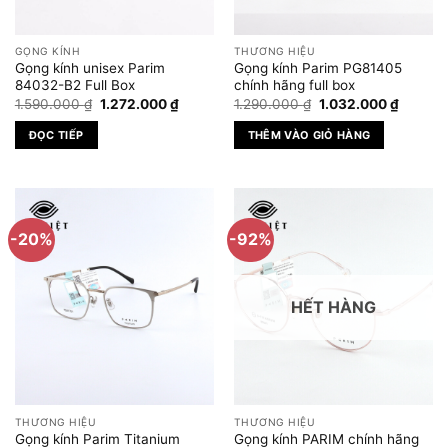
GỌNG KÍNH
THƯƠNG HIỆU
Gọng kính unisex Parim
Gọng kính Parim PG81405
84032-B2 Full Box
chính hãng full box
Giá
Giá
Giá
Giá
1.590.000
₫
1.272.000
₫
1.290.000
₫
1.032.000
₫
gốc
hiện
gốc
hiện
là:
tại
là:
tại
ĐỌC TIẾP
THÊM VÀO GIỎ HÀNG
1.590.000 ₫.
là:
1.290.000 ₫.
là:
1.272.000 ₫.
1.032.0
-20%
-92%
HẾT HÀNG
THƯƠNG HIỆU
THƯƠNG HIỆU
Gọng kính Parim Titanium
Gọng kính PARIM chính hãng