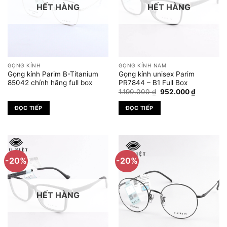
HẾT HÀNG
HẾT HÀNG
GỌNG KÍNH
GỌNG KÍNH NAM
Gọng kính Parim B-Titanium
Gọng kính unisex Parim
85042 chính hãng full box
PR7844 – B1 Full Box
Giá
Giá
1.190.000
₫
952.000
₫
gốc
hiện
là:
tại
ĐỌC TIẾP
ĐỌC TIẾP
1.190.000 ₫.
là:
952.000 
-20%
-20%
HẾT HÀNG