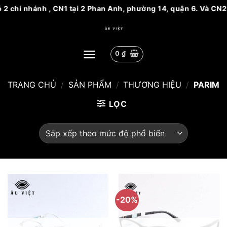
chi nhánh , CN1 tại 2 Phan Anh, phường 14, quận 6. Và CN2 tại
Bỏ
qua
nội
0
₫
dung
TRANG CHỦ
/
SẢN PHẨM
/
THƯƠNG HIỆU
/
PARIM
LỌC
-20%