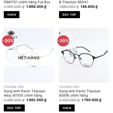
PB81701 chính hãng Full Box
B-Titanium 85041
Giá
Giá
Giá
Giá
2.460.000
₫
1.968.000
₫
1.860.000
₫
148.800
₫
gốc
hiện
gốc
hiện
là:
tại
là:
tại
CHỌN
ĐỌC TIẾP
2.460.000 ₫.
là:
1.860.000 ₫.
là:
1.968.000 ₫.
148.800 ₫
Sản
phẩm
này
có
-20%
-20%
nhiều
biến
thể.
HẾT HÀNG
Các
tùy
chọn
có
thể
được
THƯƠNG HIỆU
THƯƠNG HIỆU
chọn
Gọng kính Parim Titanium
Gọng kính Parim Titanium
trên
Alloy 87005 chính hãng
83616 chính hãng
Giá
Giá
Giá
Giá
trang
2.490.000
₫
1.992.000
₫
2.200.000
₫
1.760.000
₫
gốc
hiện
gốc
hiện
sản
là:
tại
là:
tại
ĐỌC TIẾP
CHỌN
2.490.000 ₫.
là:
2.200.000 ₫.
là:
phẩm
1.992.000 ₫.
1.760.