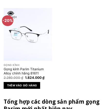
Sản
phẩm
này
có
-20%
nhiều
biến
thể.
Các
tùy
chọn
có
thể
được
GỌNG KÍNH
chọn
Gọng kính Parim Titanium
trên
Alloy chính hãng 81611
Giá
Giá
trang
2.280.000
₫
1.824.000
₫
gốc
hiện
sản
là:
tại
THÊM VÀO GIỎ HÀNG
2.280.000 ₫.
là:
phẩm
1.824.000 ₫.
Tổng hợp các dòng sản phẩm gọng
Parim mới nhất hiện nay