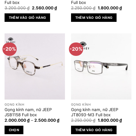
trên
Full box
Full box
Giá
Giá
Giá
Giá
trang
3.200.000
₫
2.560.000
₫
2.250.000
₫
1.800.000
₫
gốc
hiện
gốc
hiện
sản
là:
tại
là:
tại
THÊM VÀO GIỎ HÀNG
THÊM VÀO GIỎ HÀNG
3.200.000 ₫.
là:
2.250.000 ₫.
là:
phẩm
2.560.000 ₫.
1.800.
-20%
-20%
GỌNG KÍNH
GỌNG KÍNH
Gọng kính nam, nữ JEEP
Gọng kính nam, nữ JEEP
JSB1158 Full box
JT8093-M3 Full box
Khoảng
Giá
Giá
2.000.000
₫
–
2.500.000
₫
2.250.000
₫
1.800.000
₫
giá:
gốc
hiện
từ
là:
tại
CHỌN
THÊM VÀO GIỎ HÀNG
2.000.000 ₫
2.250.000 ₫.
là:
đến
1.800.