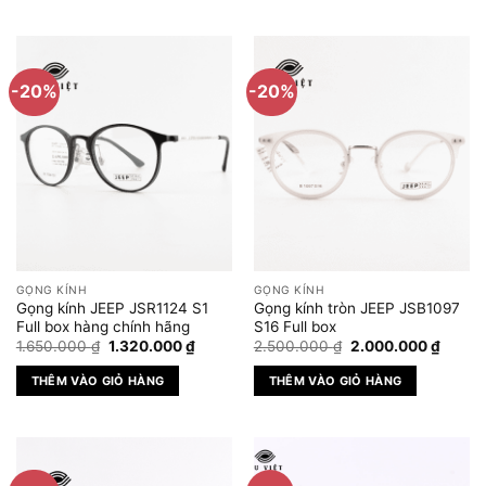
Sản
2.500.000 ₫
phẩm
này
có
-20%
-20%
nhiều
biến
thể.
Các
tùy
chọn
có
thể
được
GỌNG KÍNH
GỌNG KÍNH
chọn
Gọng kính JEEP JSR1124 S1
Gọng kính tròn JEEP JSB1097
trên
Full box hàng chính hãng
S16 Full box
Giá
Giá
Giá
Giá
trang
1.650.000
₫
1.320.000
₫
2.500.000
₫
2.000.000
₫
gốc
hiện
gốc
hiện
sản
là:
tại
là:
tại
THÊM VÀO GIỎ HÀNG
THÊM VÀO GIỎ HÀNG
1.650.000 ₫.
là:
2.500.000 ₫.
là:
phẩm
1.320.000 ₫.
2.000.