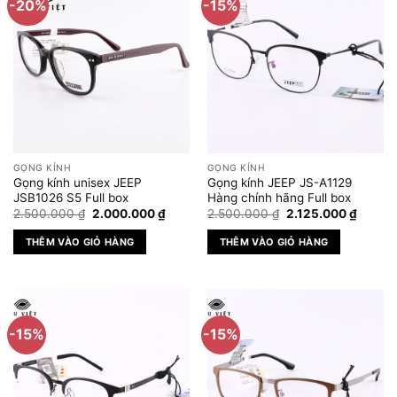
-20%
-15%
GỌNG KÍNH
GỌNG KÍNH
Gọng kính unisex JEEP
Gọng kính JEEP JS-A1129
JSB1026 S5 Full box
Hàng chính hãng Full box
Giá
Giá
Giá
Giá
2.500.000
₫
2.000.000
₫
2.500.000
₫
2.125.000
₫
gốc
hiện
gốc
hiện
là:
tại
là:
tại
THÊM VÀO GIỎ HÀNG
THÊM VÀO GIỎ HÀNG
2.500.000 ₫.
là:
2.500.000 ₫.
là:
2.000.000 ₫.
2.125.
-15%
-15%