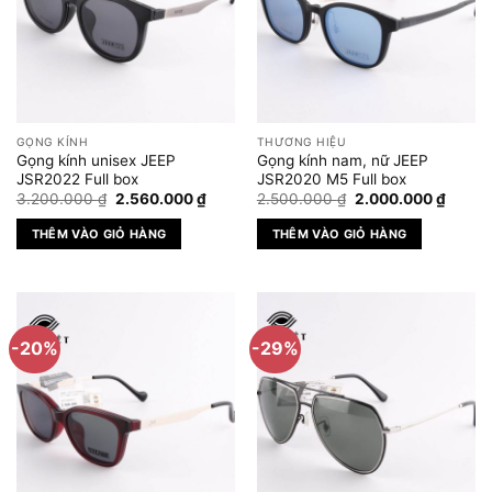
GỌNG KÍNH
THƯƠNG HIỆU
Gọng kính unisex JEEP
Gọng kính nam, nữ JEEP
JSR2022 Full box
JSR2020 M5 Full box
Giá
Giá
Giá
Giá
3.200.000
₫
2.560.000
₫
2.500.000
₫
2.000.000
₫
gốc
hiện
gốc
hiện
là:
tại
là:
tại
THÊM VÀO GIỎ HÀNG
THÊM VÀO GIỎ HÀNG
3.200.000 ₫.
là:
2.500.000 ₫.
là:
2.560.000 ₫.
2.000.
-20%
-29%