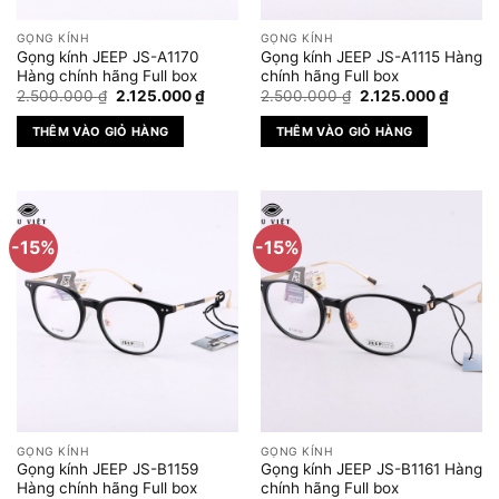
GỌNG KÍNH
GỌNG KÍNH
Gọng kính JEEP JS-A1170
Gọng kính JEEP JS-A1115 Hàng
Hàng chính hãng Full box
chính hãng Full box
Giá
Giá
Giá
Giá
2.500.000
₫
2.125.000
₫
2.500.000
₫
2.125.000
₫
gốc
hiện
gốc
hiện
là:
tại
là:
tại
THÊM VÀO GIỎ HÀNG
THÊM VÀO GIỎ HÀNG
2.500.000 ₫.
là:
2.500.000 ₫.
là:
2.125.000 ₫.
2.125.
-15%
-15%
GỌNG KÍNH
GỌNG KÍNH
Gọng kính JEEP JS-B1159
Gọng kính JEEP JS-B1161 Hàng
Hàng chính hãng Full box
chính hãng Full box