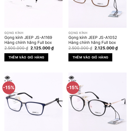
GỌNG KÍNH
GỌNG KÍNH
Gọng kính JEEP JS-A1169
Gọng kính JEEP JS-A1052
Hàng chính hãng Full box
Hàng chính hãng Full box
Giá
Giá
Giá
Giá
2.500.000
₫
2.125.000
₫
2.500.000
₫
2.125.000
₫
gốc
hiện
gốc
hiện
là:
tại
là:
tại
THÊM VÀO GIỎ HÀNG
THÊM VÀO GIỎ HÀNG
2.500.000 ₫.
là:
2.500.000 ₫.
là:
2.125.000 ₫.
2.125.
-15%
-15%