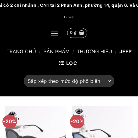
 có 2 chi nhánh , CN1 tại 2 Phan Anh, phường 14, quận 6. Và 
Bỏ
qua
nội
0
₫
dung
TRANG CHỦ
/
SẢN PHẨM
/
THƯƠNG HIỆU
/
JEEP
LỌC
-20%
-20%