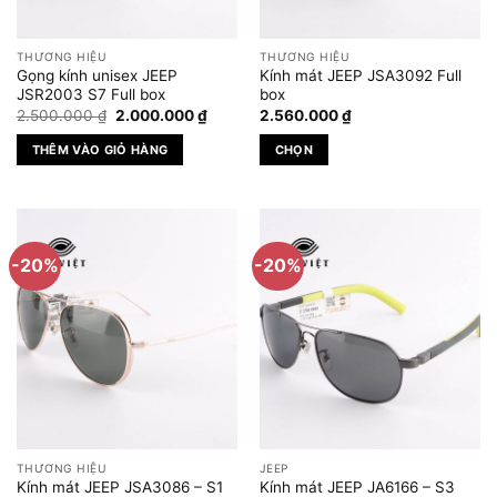
THƯƠNG HIỆU
THƯƠNG HIỆU
Gọng kính unisex JEEP
Kính mát JEEP JSA3092 Full
JSR2003 S7 Full box
box
Giá
Giá
2.500.000
₫
2.000.000
₫
2.560.000
₫
gốc
hiện
là:
tại
THÊM VÀO GIỎ HÀNG
CHỌN
2.500.000 ₫.
là:
2.000.000 ₫.
Sản
phẩm
này
có
-20%
-20%
nhiều
biến
thể.
Các
tùy
chọn
có
thể
được
THƯƠNG HIỆU
JEEP
chọn
Kính mát JEEP JSA3086 – S1
Kính mát JEEP JA6166 – S3