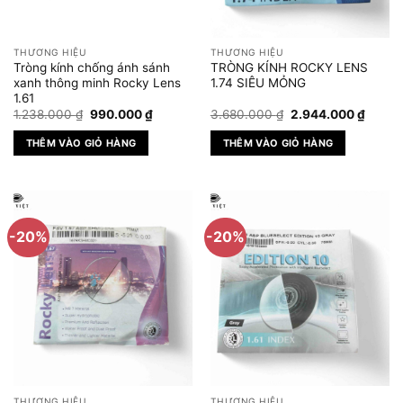
THƯƠNG HIỆU
THƯƠNG HIỆU
Tròng kính chống ánh sánh
TRÒNG KÍNH ROCKY LENS
xanh thông minh Rocky Lens
1.74 SIÊU MỎNG
1.61
Giá
Giá
Giá
Giá
1.238.000
₫
990.000
₫
3.680.000
₫
2.944.000
₫
gốc
hiện
gốc
hiện
là:
tại
là:
tại
THÊM VÀO GIỎ HÀNG
THÊM VÀO GIỎ HÀNG
1.238.000 ₫.
là:
3.680.000 ₫.
là:
990.000 ₫.
2.944.
-20%
-20%
THƯƠNG HIỆU
THƯƠNG HIỆU