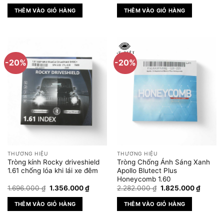
gốc
hiện
gốc
hiện
là:
tại
là:
tại
THÊM VÀO GIỎ HÀNG
THÊM VÀO GIỎ HÀNG
880.000 ₫.
là:
1.480.000 ₫.
là:
704.000 ₫.
1.184.00
-20%
-20%
THƯƠNG HIỆU
THƯƠNG HIỆU
Tròng kính Rocky driveshield
Tròng Chống Ánh Sáng Xanh
1.61 chống lóa khi lái xe đêm
Apollo Blutect Plus
Honeycomb 1.60
Giá
Giá
Giá
Giá
1.696.000
₫
1.356.000
₫
2.282.000
₫
1.825.000
₫
gốc
hiện
gốc
hiện
là:
tại
là:
tại
THÊM VÀO GIỎ HÀNG
THÊM VÀO GIỎ HÀNG
1.696.000 ₫.
là:
2.282.000 ₫.
là:
1.356.000 ₫.
1.825.0