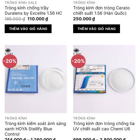
TRÒNG KÍNH SALE
TRÒNG KÍNH
Tròng kính chống trầy
Tròng kính đơn tròng Cerato
Duralens by Excelite 1.56 HC
chiết suất 1.56 (Hàn Quốc)
Giá
Giá
185.000
₫
110.000
₫
250.000
₫
gốc
hiện
là:
tại
THÊM VÀO GIỎ HÀNG
THÊM VÀO GIỎ HÀNG
185.000 ₫.
là:
110.000 ₫.
-20%
-20%
TRÒNG KÍNH
TRÒNG KÍNH
Tròng kính kiểm soát ánh sáng
Tròng kính đơn tròng chống tia
xanh HOYA Stellify Blue
UV chiết suất cao Chemi U6
Control
Khoảng
Khoản
744.000
₫
–
1.260.000
₫
698.000
₫
–
2.800.000
₫