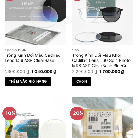
TRÒNG KÍNH
1.60
Tròng Kính Đổi Màu Cadillac
Tròng Kính Đổi Màu Khói
Lens 1.56 ASP ClearBase
Cadillac Lens 1.60 Spin Photo
MR8 ASP ClearBase BlueCut
Giá
Giá
Giá
Giá
1.300.000
₫
1.040.000
₫
2.200.000
₫
1.760.000
₫
gốc
hiện
gốc
hiện
là:
tại
là:
tại
THÊM VÀO GIỎ HÀNG
CHỌN
1.300.000 ₫.
là:
2.200.000 ₫.
là:
1.040.000 ₫.
1.760.
Sản
phẩm
này
có
-10%
-20%
nhiều
biến
thể.
Các