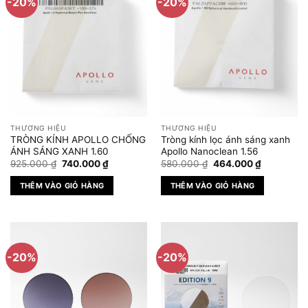
-20%
-20%
THƯƠNG HIỆU
THƯƠNG HIỆU
TRÒNG KÍNH APOLLO CHỐNG
Tròng kính lọc ánh sáng xanh
ÁNH SÁNG XANH 1.60
Apollo Nanoclean 1.56
Giá
Giá
Giá
Giá
925.000
₫
740.000
₫
580.000
₫
464.000
₫
gốc
hiện
gốc
hiện
là:
tại
là:
tại
THÊM VÀO GIỎ HÀNG
THÊM VÀO GIỎ HÀNG
925.000 ₫.
là:
580.000 ₫.
là:
740.000 ₫.
464.000 ₫
-20%
-20%