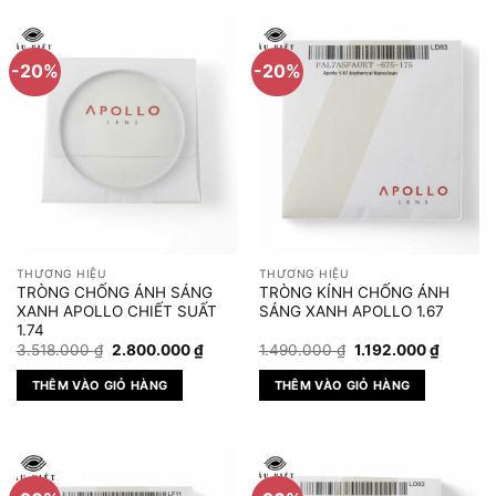
-20%
-20%
THƯƠNG HIỆU
THƯƠNG HIỆU
TRÒNG CHỐNG ÁNH SÁNG
TRÒNG KÍNH CHỐNG ÁNH
XANH APOLLO CHIẾT SUẤT
SÁNG XANH APOLLO 1.67
1.74
Giá
Giá
Giá
Giá
3.518.000
₫
2.800.000
₫
1.490.000
₫
1.192.000
₫
gốc
hiện
gốc
hiện
là:
tại
là:
tại
THÊM VÀO GIỎ HÀNG
THÊM VÀO GIỎ HÀNG
3.518.000 ₫.
là:
1.490.000 ₫.
là:
2.800.000 ₫.
1.192.00