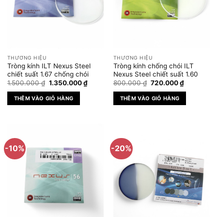
Các
tùy
chọn
có
thể
được
THƯƠNG HIỆU
THƯƠNG HIỆU
chọn
Tròng kính ILT Nexus Steel
Tròng kính chống chói ILT
trên
chiết suất 1.67 chống chói
Nexus Steel chiết suất 1.60
Giá
Giá
Giá
Giá
trang
1.500.000
₫
1.350.000
₫
800.000
₫
720.000
₫
gốc
hiện
gốc
hiện
sản
là:
tại
là:
tại
THÊM VÀO GIỎ HÀNG
THÊM VÀO GIỎ HÀNG
1.500.000 ₫.
là:
800.000 ₫.
là:
phẩm
1.350.000 ₫.
720.000 ₫
-10%
-20%