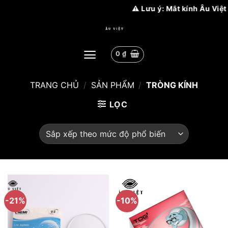
⚠️ Lưu ý: Mắt kính Âu Việt chỉ có 2 chi 
Bỏ
qua
nội
0
₫
dung
TRANG CHỦ
/
SẢN PHẨM
/
TRÒNG KÍNH
LỌC
-21%
-10%