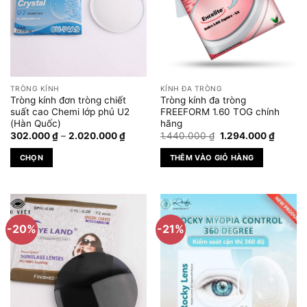
TRÒNG KÍNH
KÍNH ĐA TRÒNG
Tròng kính đơn tròng chiết
Tròng kính đa tròng
suất cao Chemi lớp phủ U2
FREEFORM 1.60 TOG chính
(Hàn Quốc)
hãng
Khoảng
Giá
Giá
302.000
₫
–
2.020.000
₫
1.440.000
₫
1.294.000
₫
giá:
gốc
hiện
từ
là:
tại
CHỌN
THÊM VÀO GIỎ HÀNG
302.000 ₫
1.440.000 ₫.
là:
đến
1.294.0
Sản
2.020.000 ₫
phẩm
này
có
-20%
-21%
nhiều
biến
thể.
Các
tùy
chọn