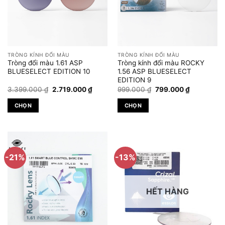
TRÒNG KÍNH ĐỔI MÀU
TRÒNG KÍNH ĐỔI MÀU
Tròng đổi màu 1.61 ASP
Tròng kính đổi màu ROCKY
BLUESELECT EDITION 10
1.56 ASP BLUESELECT
EDITION 9
Giá
Giá
Giá
Giá
3.399.000
₫
2.719.000
₫
999.000
₫
799.000
₫
gốc
hiện
gốc
hiện
là:
tại
là:
tại
CHỌN
CHỌN
3.399.000 ₫.
là:
999.000 ₫.
là:
2.719.000 ₫.
799.000 ₫.
Sản
Sản
phẩm
phẩm
này
này
có
có
-21%
-13%
nhiều
nhiều
biến
biến
thể.
thể.
HẾT HÀNG
Các
Các
tùy
tùy
chọn
chọn
có
có