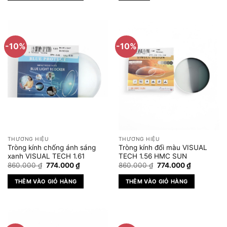
560.000 ₫.
đến
Sản
1.620
phẩm
này
có
-10%
-10%
nhiều
biến
thể.
Các
tùy
chọn
có
thể
được
THƯƠNG HIỆU
THƯƠNG HIỆU
chọn
Tròng kính chống ánh sáng
Tròng kính đổi màu VISUAL
trên
xanh VISUAL TECH 1.61
TECH 1.56 HMC SUN
Giá
Giá
Giá
Giá
trang
860.000
₫
774.000
₫
860.000
₫
774.000
₫
gốc
hiện
gốc
hiện
sản
là:
tại
là:
tại
THÊM VÀO GIỎ HÀNG
THÊM VÀO GIỎ HÀNG
860.000 ₫.
là:
860.000 ₫.
là:
phẩm
774.000 ₫.
774.000 ₫.