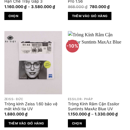
trên
trên
Hạn Chế Trầy Gấp 3
Pro 1.56
Khoảng
Giá
Giá
trang
trang
1.160.000
₫
–
3.580.000
₫
868.000
₫
780.000
₫
giá:
gốc
hiện
sản
sản
từ
là:
tại
CHỌN
THÊM VÀO GIỎ HÀNG
1.160.000 ₫
868.000 ₫.
là:
phẩm
phẩm
đến
780.000 ₫
Sản
3.580.000 ₫
phẩm
này
có
-10%
nhiều
biến
thể.
Các
tùy
chọn
có
thể
được
ZEISS- ĐỨC
ESSILOR- PHÁP
chọn
Tròng kính Zeiss 1.60 bảo vệ
Tròng Kính Râm Cận Essilor
trên
mắt khỏi tia UV
Suntints MaxAz Blue UV
Khoản
trang
1.880.000
₫
1.150.000
₫
–
1.330.000
₫
giá:
sản
từ
THÊM VÀO GIỎ HÀNG
CHỌN
1.150.
phẩm
đến