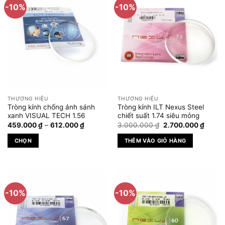
-10%
-10%
THƯƠNG HIỆU
THƯƠNG HIỆU
Tròng kính chống ánh sánh
Tròng kính ILT Nexus Steel
xanh VISUAL TECH 1.56
chiết suất 1.74 siêu mỏng
Khoảng
Giá
Giá
459.000
₫
–
612.000
₫
3.000.000
₫
2.700.000
₫
giá:
gốc
hiện
từ
là:
tại
CHỌN
THÊM VÀO GIỎ HÀNG
459.000 ₫
3.000.000 ₫.
là:
đến
2.700
Sản
612.000 ₫
phẩm
này
có
-10%
-10%
nhiều
biến
thể.