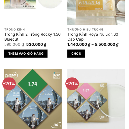
tùy
chọn
có
thể
được
TRÒNG KÍNH
THƯƠNG HIỆU TRÒNG
chọn
Tròng Kính 2 Tròng Rocky 1.56
Tròng Kính Hoya Nulux 1.60
trên
Bluecut
Cao Cấp
Giá
Giá
Khoả
trang
590.000
₫
530.000
₫
1.440.000
₫
–
5.500.000
₫
gốc
hiện
giá:
sản
là:
tại
từ
THÊM VÀO GIỎ HÀNG
CHỌN
590.000 ₫.
là:
1.440
phẩm
530.000 ₫.
đến
Sản
5.500
phẩm
này
có
-20%
-20%
nhiều
biến
thể.
Các
tùy
chọn
có
thể