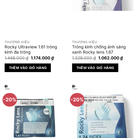
Các
tùy
chọn
có
thể
được
THƯƠNG HIỆU
THƯƠNG HIỆU
chọn
Rocky Ultraview 1.61 tròng
Tròng kính chống ánh sáng
trên
kính đa tròng
xanh Rocky lens 1.67
Giá
Giá
Giá
Giá
trang
1.468.000
₫
1.174.000
₫
1.328.000
₫
1.062.000
₫
gốc
hiện
gốc
hiện
sản
là:
tại
là:
tại
THÊM VÀO GIỎ HÀNG
THÊM VÀO GIỎ HÀNG
1.468.000 ₫.
là:
1.328.000 ₫.
là:
phẩm
1.174.000 ₫.
1.062.0
-20%
-20%