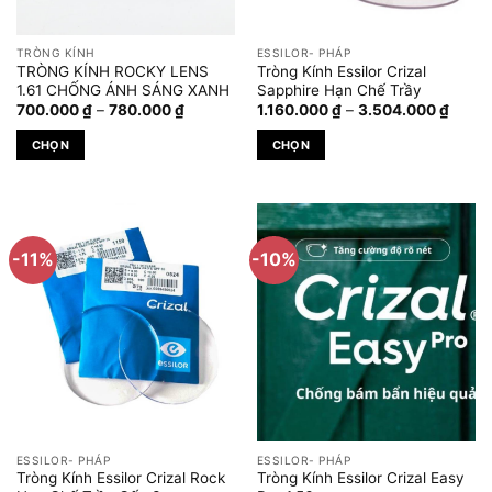
thể
thể
được
được
TRÒNG KÍNH
ESSILOR- PHÁP
chọn
chọn
TRÒNG KÍNH ROCKY LENS
Tròng Kính Essilor Crizal
trên
trên
1.61 CHỐNG ÁNH SÁNG XANH
Sapphire Hạn Chế Trầy
Khoảng
Khoả
trang
trang
700.000
₫
–
780.000
₫
1.160.000
₫
–
3.504.000
₫
giá:
giá:
sản
sản
từ
từ
CHỌN
CHỌN
700.000 ₫
1.160
phẩm
phẩm
đến
đến
Sản
Sản
780.000 ₫
3.504
phẩm
phẩm
này
này
có
có
-11%
-10%
nhiều
nhiều
biến
biến
thể.
thể.
Các
Các
tùy
tùy
chọn
chọn
có
có
thể
thể
được
được
ESSILOR- PHÁP
ESSILOR- PHÁP
chọn
chọn
Tròng Kính Essilor Crizal Rock
Tròng Kính Essilor Crizal Easy