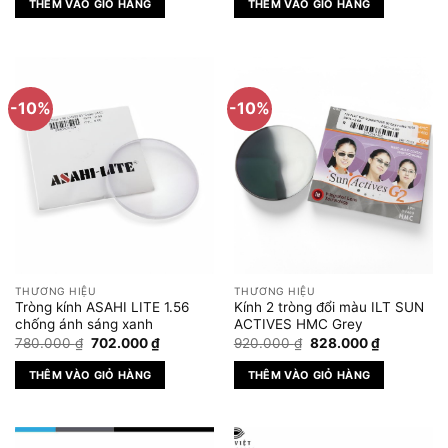
THÊM VÀO GIỎ HÀNG
THÊM VÀO GIỎ HÀNG
2.400.000 ₫.
là:
1.680.000 ₫.
là:
1.920.000 ₫.
1.344.0
-10%
-10%
THƯƠNG HIỆU
THƯƠNG HIỆU
Tròng kính ASAHI LITE 1.56
Kính 2 tròng đổi màu ILT SUN
chống ánh sáng xanh
ACTIVES HMC Grey
Giá
Giá
Giá
Giá
780.000
₫
702.000
₫
920.000
₫
828.000
₫
gốc
hiện
gốc
hiện
là:
tại
là:
tại
THÊM VÀO GIỎ HÀNG
THÊM VÀO GIỎ HÀNG
780.000 ₫.
là:
920.000 ₫.
là:
702.000 ₫.
828.000 ₫