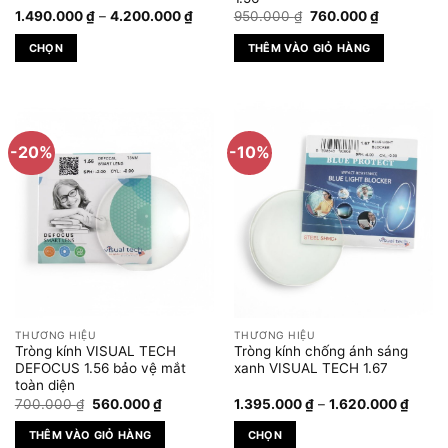
Khoảng
Giá
Giá
1.490.000
₫
–
4.200.000
₫
950.000
₫
760.000
₫
giá:
gốc
hiện
từ
là:
tại
CHỌN
THÊM VÀO GIỎ HÀNG
1.490.000 ₫
950.000 ₫.
là:
đến
760.000 ₫
Sản
4.200.000 ₫
phẩm
này
có
-20%
-10%
nhiều
biến
thể.
Các
tùy
chọn
có
thể
được
THƯƠNG HIỆU
THƯƠNG HIỆU
chọn
Tròng kính VISUAL TECH
Tròng kính chống ánh sáng
trên
DEFOCUS 1.56 bảo vệ mắt
xanh VISUAL TECH 1.67
toàn diện
trang
Giá
Giá
Khoả
700.000
₫
560.000
₫
1.395.000
₫
–
1.620.000
₫
sản
gốc
hiện
giá:
phẩm
là:
tại
từ
THÊM VÀO GIỎ HÀNG
CHỌN
700.000 ₫.
là:
1.395