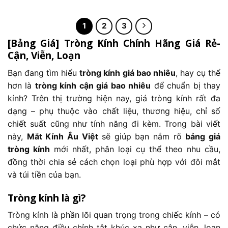
Sản
1.330.
phẩm
này
1
2
3
có
[Bảng Giá] Tròng Kính Chính Hãng Giá Rẻ-
nhiều
Cận, Viễn, Loạn
biến
thể.
Bạn đang tìm hiểu
tròng kính giá bao nhiêu
, hay cụ thể
Các
hơn là
tròng kính cận giá bao nhiêu
để chuẩn bị thay
tùy
chọn
kính? Trên thị trường hiện nay, giá tròng kính rất đa
có
dạng – phụ thuộc vào chất liệu, thương hiệu, chỉ số
thể
chiết suất cũng như tính năng đi kèm. Trong bài viết
được
này,
Mắt Kính Âu Việt
sẽ giúp bạn nắm rõ
bảng giá
chọn
tròng kính
mới nhất, phân loại cụ thể theo nhu cầu,
trên
trang
đồng thời chia sẻ cách chọn loại phù hợp với đôi mắt
sản
và túi tiền của bạn.
phẩm
Tròng kính là gì?
Tròng kính là phần lõi quan trọng trong chiếc kính – có
chức năng điều chỉnh tật khúc xạ như cận, viễn, loạn