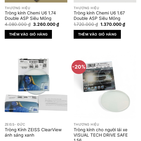
được
THƯƠNG HIỆU
THƯƠNG HIỆU
chọn
Tròng kính Chemi U6 1.74
Tròng kính Chemi U6 1.67
trên
Double ASP Siêu Mỏng
Double ASP Siêu Mỏng
Giá
Giá
Giá
Giá
trang
4.080.000
₫
3.260.000
₫
1.720.000
₫
1.370.000
₫
gốc
hiện
gốc
hiện
sản
là:
tại
là:
tại
THÊM VÀO GIỎ HÀNG
THÊM VÀO GIỎ HÀNG
4.080.000 ₫.
là:
1.720.000 ₫.
là:
phẩm
3.260.000 ₫.
1.370.0
-20%
ZEISS- ĐỨC
THƯƠNG HIỆU
Tròng Kính ZEISS ClearView
Tròng kính cho người lái xe
ánh sáng xanh
VISUAL TECH DRIVE SAFE
1.56