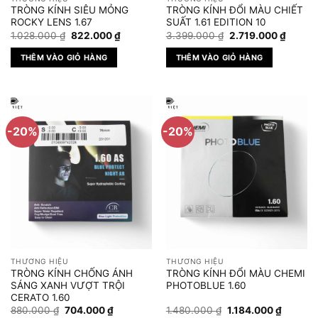
TRÒNG KÍNH SIÊU MỎNG
TRÒNG KÍNH ĐỔI MÀU CHIẾT
ROCKY LENS 1.67
SUẤT 1.61 EDITION 10
Giá
Giá
Giá
Giá
1.028.000
₫
822.000
₫
3.399.000
₫
2.719.000
₫
gốc
hiện
gốc
hiện
là:
tại
là:
tại
THÊM VÀO GIỎ HÀNG
THÊM VÀO GIỎ HÀNG
1.028.000 ₫.
là:
3.399.000 ₫.
là:
822.000 ₫.
2.719.
-20%
-20%
THƯƠNG HIỆU
THƯƠNG HIỆU
TRÒNG KÍNH CHỐNG ÁNH
TRÒNG KÍNH ĐỔI MÀU CHEMI
SÁNG XANH VƯỢT TRỘI
PHOTOBLUE 1.60
CERATO 1.60
Giá
Giá
Giá
Giá
880.000
₫
704.000
₫
1.480.000
₫
1.184.000
₫