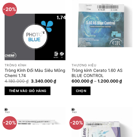
-20%
TRÒNG KÍNH
THƯƠNG HIỆU
Tròng Kính Đổi Màu Siêu Mỏng
Tròng kính Cerato 1.60 AS
Chemi 1.74
BLUE CONTROL
Giá
Giá
Khoảng
4.180.000
₫
3.340.000
₫
600.000
₫
–
1.200.000
₫
gốc
hiện
giá:
là:
tại
từ
THÊM VÀO GIỎ HÀNG
CHỌN
4.180.000 ₫.
là:
600.00
3.340.000 ₫.
đến
Sản
1.200.0
phẩm
này
có
-20%
-20%
nhiều
biến
thể.