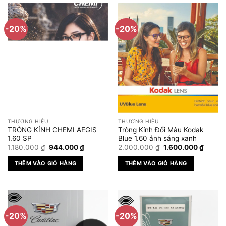
này
có
-20%
-20%
nhiều
biến
thể.
Các
tùy
chọn
có
thể
được
THƯƠNG HIỆU
THƯƠNG HIỆU
chọn
TRÒNG KÍNH CHEMI AEGIS
Tròng Kính Đổi Màu Kodak
trên
1.60 SP
Blue 1.60 ánh sáng xanh
Giá
Giá
Giá
Giá
trang
1.180.000
₫
944.000
₫
2.000.000
₫
1.600.000
₫
gốc
hiện
gốc
hiện
sản
là:
tại
là:
tại
THÊM VÀO GIỎ HÀNG
THÊM VÀO GIỎ HÀNG
1.180.000 ₫.
là:
2.000.000 ₫.
là:
phẩm
944.000 ₫.
1.600.
-20%
-20%