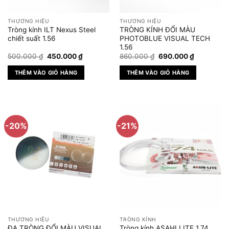
THƯƠNG HIỆU
THƯƠNG HIỆU
Tròng kính ILT Nexus Steel
TRÒNG KÍNH ĐỔI MÀU
chiết suất 1.56
PHOTOBLUE VISUAL TECH
1.56
Giá
Giá
Giá
Giá
500.000
₫
450.000
₫
860.000
₫
690.000
₫
gốc
hiện
gốc
hiện
là:
tại
là:
tại
THÊM VÀO GIỎ HÀNG
THÊM VÀO GIỎ HÀNG
500.000 ₫.
là:
860.000 ₫.
là:
450.000 ₫.
690.000 ₫
-20%
-21%
THƯƠNG HIỆU
TRÒNG KÍNH
ĐA TRÒNG ĐỔI MÀU VISUAL
Tròng kính ASAHI LITE 1.74