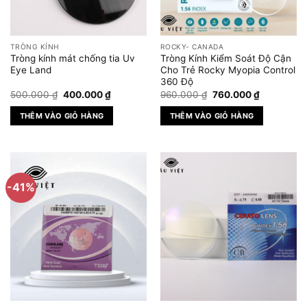
có
thể
được
TRÒNG KÍNH
ROCKY- CANADA
chọn
Tròng kính mát chống tia Uv
Tròng Kính Kiểm Soát Độ Cận
trên
Eye Land
Cho Trẻ Rocky Myopia Control
360 Độ
trang
Giá
Giá
Giá
Giá
500.000
₫
400.000
₫
960.000
₫
760.000
₫
sản
gốc
hiện
gốc
hiện
phẩm
là:
tại
là:
tại
THÊM VÀO GIỎ HÀNG
THÊM VÀO GIỎ HÀNG
500.000 ₫.
là:
960.000 ₫.
là:
400.000 ₫.
760.000 ₫
-41%