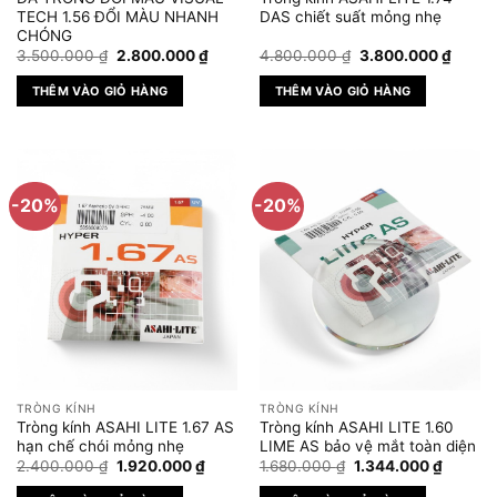
TECH 1.56 ĐỔI MÀU NHANH
DAS chiết suất mỏng nhẹ
CHÓNG
Giá
Giá
Giá
Giá
3.500.000
₫
2.800.000
₫
4.800.000
₫
3.800.000
₫
gốc
hiện
gốc
hiện
là:
tại
là:
tại
THÊM VÀO GIỎ HÀNG
THÊM VÀO GIỎ HÀNG
3.500.000 ₫.
là:
4.800.000 ₫.
là:
2.800.000 ₫.
3.800
-20%
-20%
TRÒNG KÍNH
TRÒNG KÍNH
Tròng kính ASAHI LITE 1.67 AS
Tròng kính ASAHI LITE 1.60
hạn chế chói mỏng nhẹ
LIME AS bảo vệ mắt toàn diện
Giá
Giá
Giá
Giá
2.400.000
₫
1.920.000
₫
1.680.000
₫
1.344.000
₫
gốc
hiện
gốc
hiện
là:
tại
là:
tại