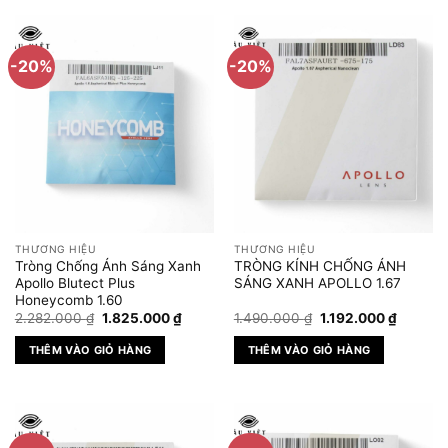
-20%
-20%
THƯƠNG HIỆU
THƯƠNG HIỆU
Tròng Chống Ánh Sáng Xanh
TRÒNG KÍNH CHỐNG ÁNH
Apollo Blutect Plus
SÁNG XANH APOLLO 1.67
Honeycomb 1.60
Giá
Giá
Giá
Giá
2.282.000
₫
1.825.000
₫
1.490.000
₫
1.192.000
₫
gốc
hiện
gốc
hiện
là:
tại
là:
tại
THÊM VÀO GIỎ HÀNG
THÊM VÀO GIỎ HÀNG
2.282.000 ₫.
là:
1.490.000 ₫.
là:
1.825.000 ₫.
1.192.00