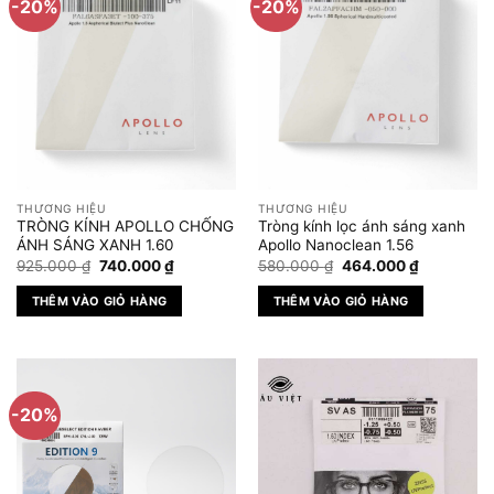
-20%
-20%
THƯƠNG HIỆU
THƯƠNG HIỆU
TRÒNG KÍNH APOLLO CHỐNG
Tròng kính lọc ánh sáng xanh
ÁNH SÁNG XANH 1.60
Apollo Nanoclean 1.56
Giá
Giá
Giá
Giá
925.000
₫
740.000
₫
580.000
₫
464.000
₫
gốc
hiện
gốc
hiện
là:
tại
là:
tại
THÊM VÀO GIỎ HÀNG
THÊM VÀO GIỎ HÀNG
925.000 ₫.
là:
580.000 ₫.
là:
740.000 ₫.
464.000 ₫
-20%