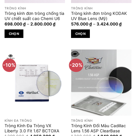
TRÒNG KÍNH
TRÒNG KÍNH
Tròng kính đơn tròng chống tia
Tròng kính đơn tròng KODAK
UV chiết suất cao Chemi U6
UV Blue Lens (Mỹ)
Khoảng
Khoản
698.000
₫
–
2.800.000
₫
576.000
₫
–
3.424.000
₫
giá:
giá:
từ
từ
CHỌN
CHỌN
698.000 ₫
576.00
đến
đến
Sản
Sản
2.800.000 ₫
3.424.
phẩm
phẩm
này
này
có
có
-10%
-20%
nhiều
nhiều
biến
biến
thể.
thể.
Các
Các
tùy
tùy
chọn
chọn
có
có
thể
thể
được
được
KÍNH ĐA TRÒNG
TRÒNG KÍNH
chọn
chọn
Tròng Kính Đa Tròng VX
Tròng Kính Đổi Màu Cadillac
trên
trên
Liberty 3.0 Fit 1.67 BCTOXA
Lens 1.56 ASP ClearBase