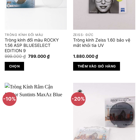
TRÒNG KÍNH ĐỔI MÀU
ZEISS- ĐỨC
Tròng kính đổi màu ROCKY
Tròng kính Zeiss 1.60 bảo vệ
1.56 ASP BLUESELECT
mắt khỏi tia UV
EDITION 9
Giá
Giá
999.000
₫
799.000
₫
1.880.000
₫
gốc
hiện
là:
tại
CHỌN
THÊM VÀO GIỎ HÀNG
999.000 ₫.
là:
799.000 ₫.
Sản
phẩm
này
có
-10%
-20%
nhiều
biến
thể.
Các
tùy
chọn
có