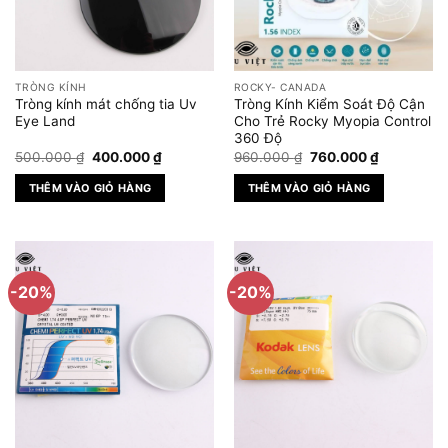
chọn
có
thể
được
TRÒNG KÍNH
ROCKY- CANADA
chọn
Tròng kính mát chống tia Uv
Tròng Kính Kiểm Soát Độ Cận
trên
Eye Land
Cho Trẻ Rocky Myopia Control
360 Độ
trang
Giá
Giá
Giá
Giá
500.000
₫
400.000
₫
960.000
₫
760.000
₫
sản
gốc
hiện
gốc
hiện
phẩm
là:
tại
là:
tại
THÊM VÀO GIỎ HÀNG
THÊM VÀO GIỎ HÀNG
500.000 ₫.
là:
960.000 ₫.
là:
400.000 ₫.
760.000 ₫
-20%
-20%