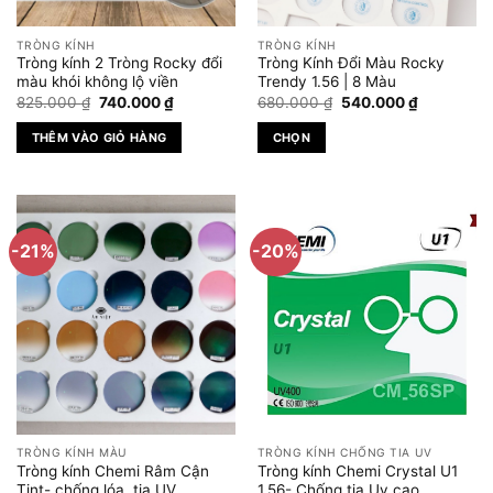
thể
được
TRÒNG KÍNH
TRÒNG KÍNH
chọn
Tròng kính 2 Tròng Rocky đổi
Tròng Kính Đổi Màu Rocky
trên
màu khói không lộ viền
Trendy 1.56 | 8 Màu
Giá
Giá
Giá
Giá
trang
825.000
₫
740.000
₫
680.000
₫
540.000
₫
gốc
hiện
gốc
hiện
sản
là:
tại
là:
tại
THÊM VÀO GIỎ HÀNG
CHỌN
825.000 ₫.
là:
680.000 ₫.
là:
phẩm
740.000 ₫.
540.000 ₫
Sản
phẩm
này
có
-21%
-20%
nhiều
biến
thể.
Các
tùy
chọn
có
thể
được
TRÒNG KÍNH MÀU
TRÒNG KÍNH CHỐNG TIA UV
chọn
Tròng kính Chemi Râm Cận
Tròng kính Chemi Crystal U1
trên
Tint- chống lóa, tia UV
1.56- Chống tia Uv cao