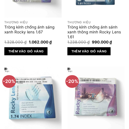
THƯƠNG HIỆU
THƯƠNG HIỆU
Tròng kính chống ánh sáng
Tròng kính chống ánh sánh
xanh Rocky lens 1.67
xanh thông minh Rocky Lens
1.61
Giá
Giá
Giá
Giá
1.328.000
₫
1.062.000
₫
1.238.000
₫
990.000
₫
gốc
hiện
gốc
hiện
là:
tại
là:
tại
THÊM VÀO GIỎ HÀNG
THÊM VÀO GIỎ HÀNG
1.328.000 ₫.
là:
1.238.000 ₫.
là:
1.062.000 ₫.
990.000 
-20%
-20%