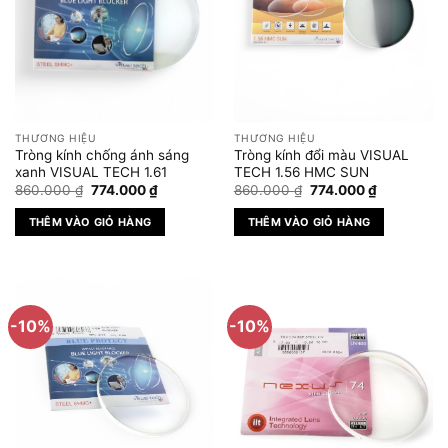
thể.
Các
tùy
chọn
có
thể
được
THƯƠNG HIỆU
THƯƠNG HIỆU
chọn
Tròng kính chống ánh sáng
Tròng kính đổi màu VISUAL
trên
xanh VISUAL TECH 1.61
TECH 1.56 HMC SUN
Giá
Giá
Giá
Giá
trang
860.000
₫
774.000
₫
860.000
₫
774.000
₫
gốc
hiện
gốc
hiện
sản
là:
tại
là:
tại
THÊM VÀO GIỎ HÀNG
THÊM VÀO GIỎ HÀNG
860.000 ₫.
là:
860.000 ₫.
là:
phẩm
774.000 ₫.
774.000 ₫.
-10%
-10%