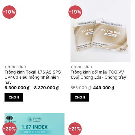
này
này
có
có
-10%
-19%
nhiều
nhiều
biến
biến
thể.
thể.
Các
Các
tùy
tùy
chọn
chọn
có
có
thể
thể
được
được
TRÒNG KÍNH
TRÒNG KÍNH
chọn
chọn
Tròng kính Tokai 1.76 AS SPS
Tròng kính đổi màu TOG VV
trên
trên
UV400 siêu mỏng nhất hiện
1.56| Chống Lóa- Chống trầy
nay
trang
trang
Khoảng
Giá
Giá
6.300.000
₫
–
8.370.000
₫
555.000
₫
449.000
₫
sản
sản
giá:
gốc
hiện
phẩm
phẩm
từ
là:
tại
CHỌN
CHỌN
6.300.000 ₫
555.000 ₫.
là:
đến
449.000 ₫
Sản
Sản
8.370.000 ₫
phẩm
phẩm
này
này
có
có
-20%
-21%
nhiều
nhiều