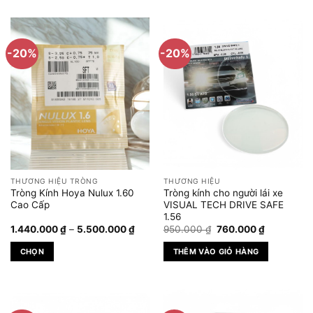
phẩm
này
có
-20%
-20%
nhiều
biến
thể.
Các
tùy
chọn
có
thể
được
THƯƠNG HIỆU TRÒNG
THƯƠNG HIỆU
chọn
Tròng Kính Hoya Nulux 1.60
Tròng kính cho người lái xe
trên
Cao Cấp
VISUAL TECH DRIVE SAFE
1.56
trang
Khoảng
Giá
Giá
1.440.000
₫
–
5.500.000
₫
950.000
₫
760.000
₫
sản
giá:
gốc
hiện
phẩm
từ
là:
tại
CHỌN
THÊM VÀO GIỎ HÀNG
1.440.000 ₫
950.000 ₫.
là:
đến
760.000 ₫
Sản
5.500.000 ₫
phẩm
này
có