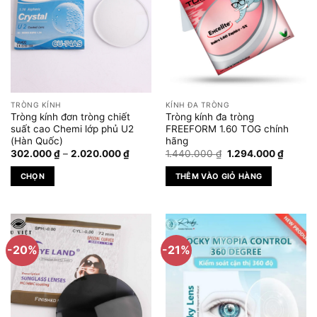
TRÒNG KÍNH
KÍNH ĐA TRÒNG
Tròng kính đơn tròng chiết
Tròng kính đa tròng
suất cao Chemi lớp phủ U2
FREEFORM 1.60 TOG chính
(Hàn Quốc)
hãng
Khoảng
Giá
Giá
302.000
₫
–
2.020.000
₫
1.440.000
₫
1.294.000
₫
giá:
gốc
hiện
từ
là:
tại
CHỌN
THÊM VÀO GIỎ HÀNG
302.000 ₫
1.440.000 ₫.
là:
đến
1.294.0
Sản
2.020.000 ₫
phẩm
này
có
-20%
-21%
nhiều
biến
thể.
Các
tùy