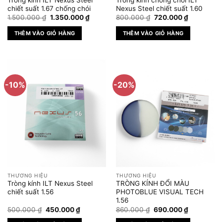
trên
chiết suất 1.67 chống chói
Nexus Steel chiết suất 1.60
Giá
Giá
Giá
Giá
trang
1.500.000
₫
1.350.000
₫
800.000
₫
720.000
₫
gốc
hiện
gốc
hiện
sản
là:
tại
là:
tại
THÊM VÀO GIỎ HÀNG
THÊM VÀO GIỎ HÀNG
1.500.000 ₫.
là:
800.000 ₫.
là:
phẩm
1.350.000 ₫.
720.000 ₫
-10%
-20%
THƯƠNG HIỆU
THƯƠNG HIỆU
Tròng kính ILT Nexus Steel
TRÒNG KÍNH ĐỔI MÀU
chiết suất 1.56
PHOTOBLUE VISUAL TECH
1.56
Giá
Giá
Giá
Giá
500.000
₫
450.000
₫
860.000
₫
690.000
₫
gốc
hiện
gốc
hiện
là:
tại
là:
tại