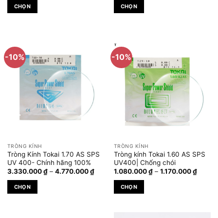
từ
từ
CHỌN
CHỌN
624.000 ₫
624.000 
đến
đến
Sản
Sản
704.000 ₫
736.000 
phẩm
phẩm
này
này
có
có
-10%
-10%
nhiều
nhiều
biến
biến
thể.
thể.
Các
Các
tùy
tùy
chọn
chọn
có
có
thể
thể
được
được
TRÒNG KÍNH
TRÒNG KÍNH
chọn
chọn
Tròng Kính Tokai 1.70 AS SPS
Tròng kính Tokai 1.60 AS SPS
trên
trên
UV 400- Chính hãng 100%
UV400| Chống chói
Khoảng
Khoản
trang
trang
3.330.000
₫
–
4.770.000
₫
1.080.000
₫
–
1.170.000
₫
giá:
giá:
sản
sản
từ
từ
CHỌN
CHỌN
3.330.000 ₫
1.080.
phẩm
phẩm
đến
đến
Sản
Sản
4.770.000 ₫
1.170.
phẩm
phẩm