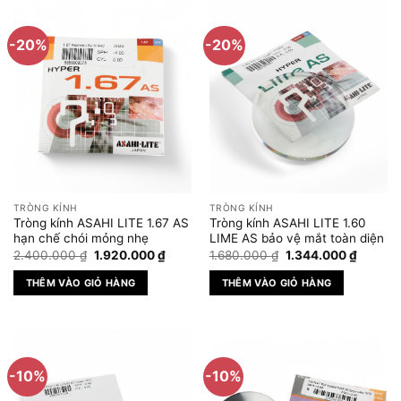
-20%
-20%
TRÒNG KÍNH
TRÒNG KÍNH
Tròng kính ASAHI LITE 1.67 AS
Tròng kính ASAHI LITE 1.60
hạn chế chói mỏng nhẹ
LIME AS bảo vệ mắt toàn diện
Giá
Giá
Giá
Giá
2.400.000
₫
1.920.000
₫
1.680.000
₫
1.344.000
₫
gốc
hiện
gốc
hiện
là:
tại
là:
tại
THÊM VÀO GIỎ HÀNG
THÊM VÀO GIỎ HÀNG
2.400.000 ₫.
là:
1.680.000 ₫.
là:
1.920.000 ₫.
1.344.0
-10%
-10%