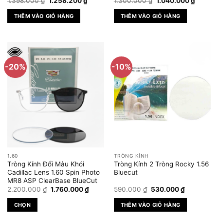
Giá
Giá
Giá
Giá
trang
trang
1.398.000
₫
1.258.200
₫
1.300.000
₫
1.040.000
₫
gốc
hiện
gốc
hiện
sản
sản
là:
tại
là:
tại
THÊM VÀO GIỎ HÀNG
THÊM VÀO GIỎ HÀNG
1.398.000 ₫.
là:
1.300.000 ₫.
là:
phẩm
phẩm
1.258.200 ₫.
1.040.
-20%
-10%
1.60
TRÒNG KÍNH
Tròng Kính Đổi Màu Khói
Tròng Kính 2 Tròng Rocky 1.56
Cadillac Lens 1.60 Spin Photo
Bluecut
MR8 ASP ClearBase BlueCut
Giá
Giá
Giá
Giá
2.200.000
₫
1.760.000
₫
590.000
₫
530.000
₫
gốc
hiện
gốc
hiện
là:
tại
là:
tại
CHỌN
THÊM VÀO GIỎ HÀNG
2.200.000 ₫.
là:
590.000 ₫.
là:
1.760.000 ₫.
530.000 ₫
Sản