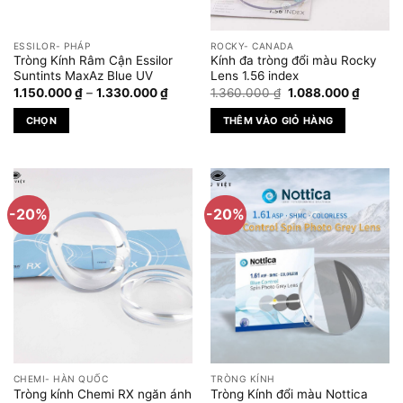
thể
được
ESSILOR- PHÁP
ROCKY- CANADA
chọn
Tròng Kính Râm Cận Essilor
Kính đa tròng đổi màu Rocky
trên
Suntints MaxAz Blue UV
Lens 1.56 index
Khoảng
Giá
Giá
trang
1.150.000
₫
–
1.330.000
₫
1.360.000
₫
1.088.000
₫
giá:
gốc
hiện
sản
từ
là:
tại
CHỌN
THÊM VÀO GIỎ HÀNG
1.150.000 ₫
1.360.000 ₫.
là:
phẩm
đến
1.088.0
Sản
1.330.000 ₫
phẩm
này
có
-20%
-20%
nhiều
biến
thể.
Các
tùy
chọn
có
thể
được
CHEMI- HÀN QUỐC
TRÒNG KÍNH
chọn
Tròng kính Chemi RX ngăn ánh
Tròng Kính đổi màu Nottica