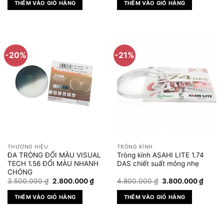
THÊM VÀO GIỎ HÀNG
THÊM VÀO GIỎ HÀNG
500.000 ₫.
là:
860.000 ₫.
là:
450.000 ₫.
690.000 ₫
-20%
-21%
THƯƠNG HIỆU
TRÒNG KÍNH
ĐA TRÒNG ĐỔI MÀU VISUAL
Tròng kính ASAHI LITE 1.74
TECH 1.56 ĐỔI MÀU NHANH
DAS chiết suất mỏng nhẹ
CHÓNG
Giá
Giá
Giá
Giá
3.500.000
₫
2.800.000
₫
4.800.000
₫
3.800.000
₫
gốc
hiện
gốc
hiện
là:
tại
là:
tại
THÊM VÀO GIỎ HÀNG
THÊM VÀO GIỎ HÀNG
3.500.000 ₫.
là:
4.800.000 ₫.
là:
2.800.000 ₫.
3.800