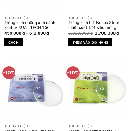
THƯƠNG HIỆU
THƯƠNG HIỆU
Tròng kính chống ánh sánh
Tròng kính ILT Nexus Steel
xanh VISUAL TECH 1.56
chiết suất 1.74 siêu mỏng
Khoảng
Giá
Giá
459.000
₫
–
612.000
₫
3.000.000
₫
2.700.000
₫
giá:
gốc
hiện
từ
là:
tại
CHỌN
THÊM VÀO GIỎ HÀNG
459.000 ₫
3.000.000 ₫.
là:
đến
2.700
Sản
612.000 ₫
phẩm
này
có
-10%
-10%
nhiều
biến
thể.
Các
tùy
chọn
có
thể
được
THƯƠNG HIỆU
THƯƠNG HIỆU
chọn
Tròng kính ILT Nexus Steel
Tròng kính chống chói ILT