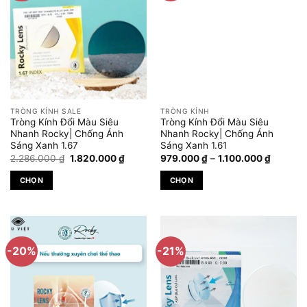
biến
biến
thể.
thể.
Các
Các
tùy
tùy
chọn
chọn
có
có
thể
thể
được
được
TRÒNG KÍNH SALE
TRÒNG KÍNH
chọn
chọn
Tròng Kính Đổi Màu Siêu
Tròng Kính Đổi Màu Siêu
trên
trên
Nhanh Rocky| Chống Ánh
Nhanh Rocky| Chống Ánh
Sáng Xanh 1.67
Sáng Xanh 1.61
trang
trang
Giá
Giá
Khoảng
2.286.000
₫
1.820.000
₫
979.000
₫
–
1.100.000
₫
sản
sản
gốc
hiện
giá:
phẩm
phẩm
là:
tại
từ
CHỌN
CHỌN
2.286.000 ₫.
là:
979.000
1.820.000 ₫.
đến
Sản
Sản
1.100.0
phẩm
phẩm
này
này
có
có
-20%
-21%
nhiều
nhiều
biến
biến
thể.
thể.
Các
Các