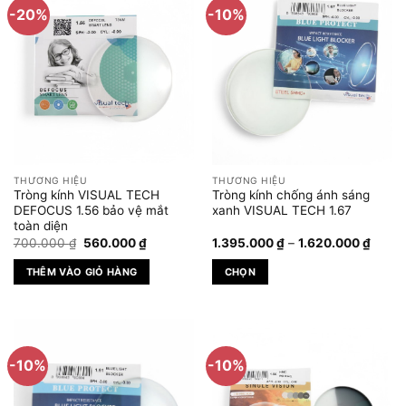
-20%
-10%
nhiều
biến
thể.
Các
tùy
chọn
có
thể
được
THƯƠNG HIỆU
THƯƠNG HIỆU
chọn
Tròng kính VISUAL TECH
Tròng kính chống ánh sáng
trên
DEFOCUS 1.56 bảo vệ mắt
xanh VISUAL TECH 1.67
toàn diện
trang
Giá
Giá
Khoả
700.000
₫
560.000
₫
1.395.000
₫
–
1.620.000
₫
sản
gốc
hiện
giá:
phẩm
là:
tại
từ
THÊM VÀO GIỎ HÀNG
CHỌN
700.000 ₫.
là:
1.395
560.000 ₫.
đến
Sản
1.620
phẩm
này
có
-10%
-10%
nhiều
biến