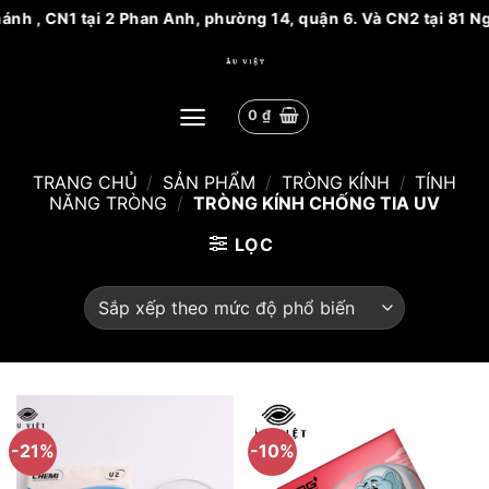
tại 2 Phan Anh, phường 14, quận 6. Và CN2 tại 81 Nguyễn biểu 
Bỏ
qua
nội
0
₫
dung
TRANG CHỦ
/
SẢN PHẨM
/
TRÒNG KÍNH
/
TÍNH
NĂNG TRÒNG
/
TRÒNG KÍNH CHỐNG TIA UV
LỌC
-21%
-10%