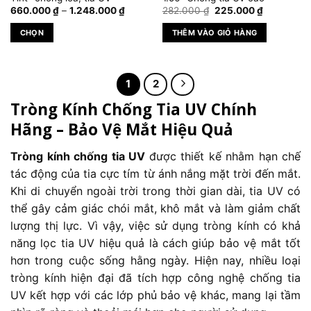
Khoảng
Giá
Giá
trang
660.000
₫
–
1.248.000
₫
282.000
₫
225.000
₫
giá:
gốc
hiện
sản
từ
là:
tại
CHỌN
THÊM VÀO GIỎ HÀNG
660.000 ₫
282.000 ₫.
là:
phẩm
đến
225.000 ₫
Sản
1.248.000 ₫
phẩm
này
1
2
có
Tròng Kính Chống Tia UV Chính
nhiều
biến
Hãng – Bảo Vệ Mắt Hiệu Quả
thể.
Các
Tròng kính chống tia UV
được thiết kế nhằm hạn chế
tùy
tác động của tia cực tím từ ánh nắng mặt trời đến mắt.
chọn
Khi di chuyển ngoài trời trong thời gian dài, tia UV có
có
thể gây cảm giác chói mắt, khô mắt và làm giảm chất
thể
được
lượng thị lực. Vì vậy, việc sử dụng tròng kính có khả
chọn
năng lọc tia UV hiệu quả là cách giúp bảo vệ mắt tốt
trên
hơn trong cuộc sống hằng ngày. Hiện nay, nhiều loại
trang
tròng kính hiện đại đã tích hợp công nghệ chống tia
sản
UV kết hợp với các lớp phủ bảo vệ khác, mang lại tầm
phẩm