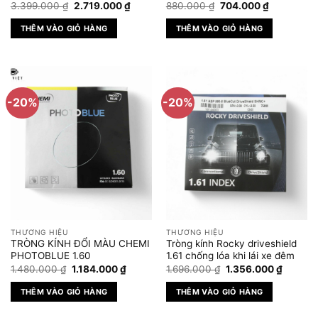
Giá
Giá
Giá
Giá
3.399.000
₫
2.719.000
₫
880.000
₫
704.000
₫
gốc
hiện
gốc
hiện
là:
tại
là:
tại
THÊM VÀO GIỎ HÀNG
THÊM VÀO GIỎ HÀNG
3.399.000 ₫.
là:
880.000 ₫.
là:
2.719.000 ₫.
704.000 ₫
-20%
-20%
THƯƠNG HIỆU
THƯƠNG HIỆU
TRÒNG KÍNH ĐỔI MÀU CHEMI
Tròng kính Rocky driveshield
PHOTOBLUE 1.60
1.61 chống lóa khi lái xe đêm
Giá
Giá
Giá
Giá
1.480.000
₫
1.184.000
₫
1.696.000
₫
1.356.000
₫
gốc
hiện
gốc
hiện
là:
tại
là:
tại
THÊM VÀO GIỎ HÀNG
THÊM VÀO GIỎ HÀNG
1.480.000 ₫.
là:
1.696.000 ₫.
là:
1.184.000 ₫.
1.356.0