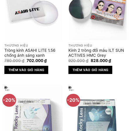
THƯƠNG HIỆU
THƯƠNG HIỆU
Tròng kính ASAHI LITE 1.56
Kính 2 tròng đổi màu ILT SUN
chống ánh sáng xanh
ACTIVES HMC Grey
Giá
Giá
Giá
Giá
780.000
₫
702.000
₫
920.000
₫
828.000
₫
gốc
hiện
gốc
hiện
là:
tại
là:
tại
THÊM VÀO GIỎ HÀNG
THÊM VÀO GIỎ HÀNG
780.000 ₫.
là:
920.000 ₫.
là:
702.000 ₫.
828.000 ₫
-20%
-20%