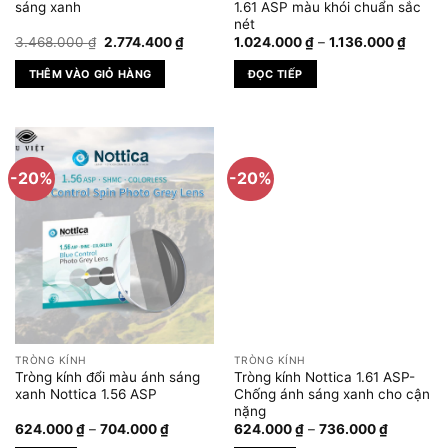
trên
sáng xanh
1.61 ASP màu khói chuẩn sắc
nét
trang
Giá
Giá
Khoản
3.468.000
₫
2.774.400
₫
1.024.000
₫
–
1.136.000
₫
sản
gốc
hiện
giá:
phẩm
là:
tại
từ
THÊM VÀO GIỎ HÀNG
ĐỌC TIẾP
3.468.000 ₫.
là:
1.024.
2.774.400 ₫.
đến
1.136.
-20%
-20%
TRÒNG KÍNH
TRÒNG KÍNH
Tròng kính đổi màu ánh sáng
Tròng kính Nottica 1.61 ASP-
xanh Nottica 1.56 ASP
Chống ánh sáng xanh cho cận
nặng
Khoảng
Khoảng
624.000
₫
–
704.000
₫
624.000
₫
–
736.000
₫
giá:
giá: