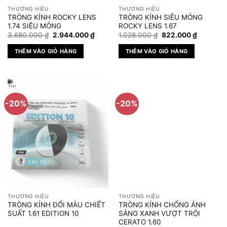
THƯƠNG HIỆU
THƯƠNG HIỆU
TRÒNG KÍNH ROCKY LENS
TRÒNG KÍNH SIÊU MỎNG
1.74 SIÊU MỎNG
ROCKY LENS 1.67
Giá
Giá
Giá
Giá
3.680.000
₫
2.944.000
₫
1.028.000
₫
822.000
₫
gốc
hiện
gốc
hiện
là:
tại
là:
tại
THÊM VÀO GIỎ HÀNG
THÊM VÀO GIỎ HÀNG
3.680.000 ₫.
là:
1.028.000 ₫.
là:
2.944.000 ₫.
822.000 
-20%
-20%
THƯƠNG HIỆU
THƯƠNG HIỆU
TRÒNG KÍNH ĐỔI MÀU CHIẾT
TRÒNG KÍNH CHỐNG ÁNH
SUẤT 1.61 EDITION 10
SÁNG XANH VƯỢT TRỘI
CERATO 1.60