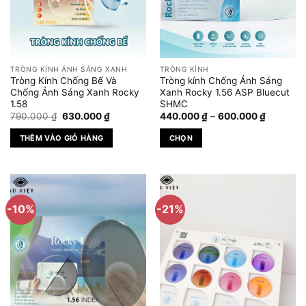
tùy
tùy
chọn
chọn
có
có
thể
thể
được
được
TRÒNG KÍNH ÁNH SÁNG XANH
TRÒNG KÍNH
chọn
chọn
Tròng Kính Chống Bể Và
Tròng kính Chống Ánh Sáng
trên
trên
Chống Ánh Sáng Xanh Rocky
Xanh Rocky 1.56 ASP Bluecut
1.58
SHMC
trang
trang
Giá
Giá
Khoảng
790.000
₫
630.000
₫
440.000
₫
–
600.000
₫
sản
sản
gốc
hiện
giá:
phẩm
phẩm
là:
tại
từ
THÊM VÀO GIỎ HÀNG
CHỌN
790.000 ₫.
là:
440.000
630.000 ₫.
đến
Sản
600.000
phẩm
này
có
-10%
-21%
nhiều
biến
thể.
Các
tùy
chọn
có