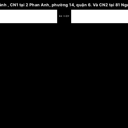
nhánh , CN1 tại 2 Phan Anh, phường 14, quận 6. Và CN2 tại 81
Bỏ
qua
nội
dung