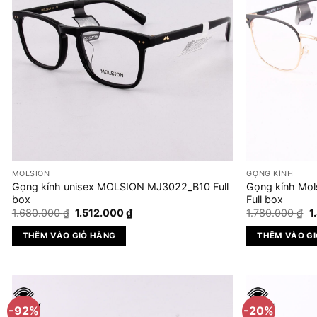
MOLSION
GỌNG KÍNH
Gọng kính unisex MOLSION MJ3022_B10 Full
Gọng kính Mol
box
Full box
Giá
Giá
G
1.680.000
₫
1.512.000
₫
1.780.000
₫
1
gốc
hiện
g
là:
tại
là
THÊM VÀO GIỎ HÀNG
THÊM VÀO G
1.680.000 ₫.
là:
1
1.512.000 ₫.
-92%
-20%