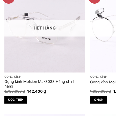
HẾT HÀNG
GỌNG KÍNH
GỌNG KÍNH
Gọng kính Molsion MJ-3038 Hàng chính
Gọng kính Mol
hãng
Giá
Giá
G
1.780.000
₫
142.400
₫
1.680.000
₫
1
gốc
hiện
g
là:
tại
là
ĐỌC TIẾP
CHỌN
1.780.000 ₫.
là:
1
142.400 ₫.
Sản
phẩm