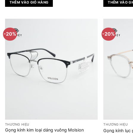
là:
tại
l
THÊM VÀO GIỎ HÀNG
THÊM VÀO G
3.080.000 ₫.
là:
2
2.464.000 ₫.
-20%
-20%
THƯƠNG HIỆU
THƯƠNG HIỆU
Gọng kính kim loại dáng vuông Molsion
Gọng kính lục