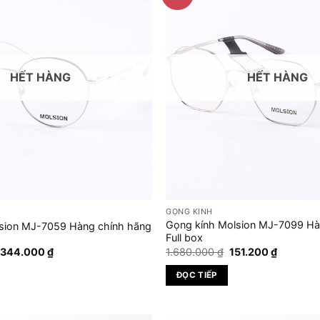
HẾT HÀNG
HẾT HÀNG
GỌNG KÍNH
Gọng kính Molsion MJ-7099 Hà
sion MJ-7059 Hàng chính hãng
Full box
iá
Giá
Giá
Giá
.344.000
₫
1.680.000
₫
151.200
₫
ốc
hiện
gốc
hiện
:
tại
là:
tại
ĐỌC TIẾP
.680.000 ₫.
là:
1.680.000 ₫.
là:
1.344.000 ₫.
151.200 