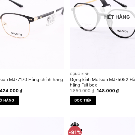
Các
tùy
HẾT HÀNG
chọn
có
thể
được
chọn
trên
trang
sản
GỌNG KÍNH
phẩm
sion MJ-7170 Hàng chính hãng
Gọng kính Molsion MJ-5052 Hà
hãng Full box
iá
Giá
Giá
Giá
.424.000
₫
1.850.000
₫
148.000
₫
ốc
hiện
gốc
hiện
:
tại
là:
tại
IỎ HÀNG
ĐỌC TIẾP
.780.000 ₫.
là:
1.850.000 ₫.
là:
1.424.000 ₫.
148.000
-91%