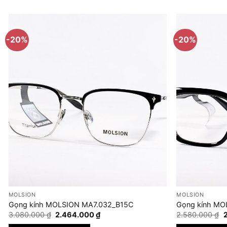
-20%
-20%
MOLSION
MOLSION
Gọng kính MOLSION MA7.032_B15C
Gọng kính MO
Giá
Giá
G
3.080.000
₫
2.464.000
₫
2.580.000
₫
gốc
hiện