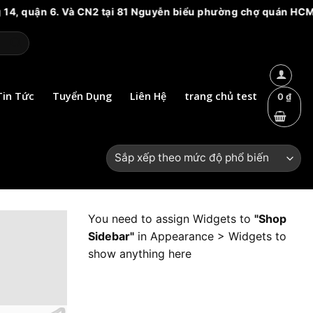
. Và CN2 tại 81 Nguyễn biểu phường chợ quán HCM. Vui lòng cả
Tin Tức
Tuyển Dụng
Liên Hệ
trang chủ test
0
₫
You need to assign Widgets to
"Shop
Sidebar"
in
Appearance > Widgets
to
show anything here