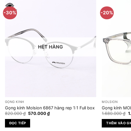
này
có
-30%
-20%
nhiều
biến
thể.
Các
tùy
HẾT HÀNG
chọn
có
thể
được
chọn
trên
trang
sản
GỌNG KÍNH
MOLSION
phẩm
Gọng kính Molsion 6867 hàng rep 1:1 Full box
Gọng kính MO
Giá
Giá
G
820.000
₫
570.000
₫
1.680.000
₫
1
gốc
hiện
g
là:
tại
là
ĐỌC TIẾP
THÊM VÀO G
820.000 ₫.
là:
1
570.000 ₫.