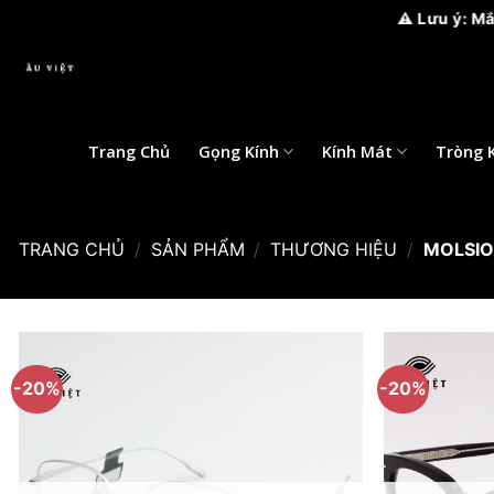
⚠️ Lưu ý: Mắt kính Âu Việ
Bỏ
qua
nội
dung
Trang Chủ
Gọng Kính
Kính Mát
Tròng 
TRANG CHỦ
/
SẢN PHẨM
/
THƯƠNG HIỆU
/
MOLSI
-20%
-20%