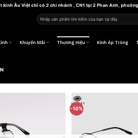
t chỉ có 2 chi nhánh , CN1 tại 2 Phan Anh, phường 14, quận 6
Tìm
kiếm:
Kính
Khuyến Mãi
Thương Hiệu
Kính Áp Tròng
ON
-10%