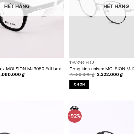
HẾT HÀNG
HẾT HÀNG
THƯƠNG HIỆU
sex MOLSION MJ3050 Full box
Gọng kính unisex MOLSION MJ7
iá
Giá
Giá
Giá
2.060.000
₫
2.580.000
₫
2.322.000
₫
gốc
hiện
gốc
hiện
à:
tại
là:
tại
CHỌN
.580.000 ₫.
là:
2.580.000 ₫.
là:
2.060.000 ₫.
2.322
Sản
phẩm
này
có
-92%
nhiều
biến
thể.