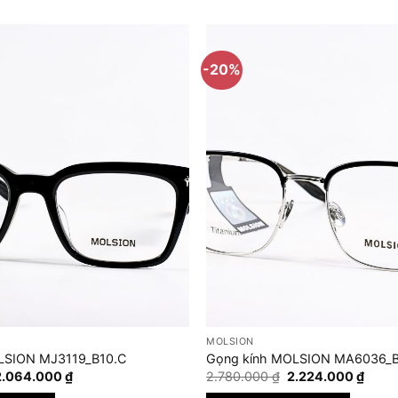
-20%
MOLSION
LSION MJ3119_B10.C
Gọng kính MOLSION MA6036_B
iá
Giá
Giá
Giá
2.064.000
₫
2.780.000
₫
2.224.000
₫
gốc
hiện
gốc
hiện