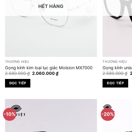
HẾT HÀNG
THƯƠNG HIỆU
THƯƠNG HIỆU
Gọng kính kim loại lục giác Molsion MX7000
Gọng kính uni
Giá
Giá
G
2.580.000
₫
2.060.000
₫
2.580.000
₫
gốc
hiện
là:
tại
l
ĐỌC TIẾP
ĐỌC TIẾP
2.580.000 ₫.
là:
2
2.060.000 ₫.
-10%
-20%