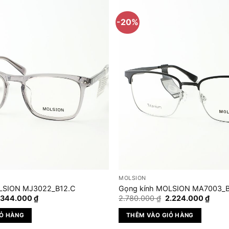
-20%
MOLSION
LSION MJ3022_B12.C
Gọng kính MOLSION MA7003_B
iá
Giá
Giá
Giá
.344.000
₫
2.780.000
₫
2.224.000
₫
ốc
hiện
gốc
hiện
:
tại
là:
tại
IỎ HÀNG
THÊM VÀO GIỎ HÀNG
.680.000 ₫.
là:
2.780.000 ₫.
là:
1.344.000 ₫.
2.224