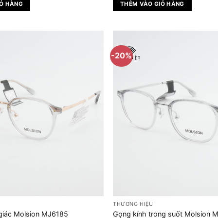
à:
tại
là:
tại
IỎ HÀNG
THÊM VÀO GIỎ HÀNG
.580.000 ₫.
là:
2.780.000 ₫.
là:
2.064.000 ₫.
2.224
-20%
THƯƠNG HIỆU
 giác Molsion MJ6185
Gọng kính trong suốt Molsion 