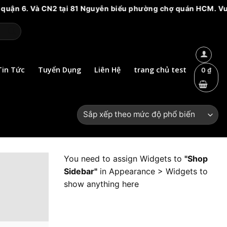
 Và CN2 tại 81 Nguyễn biểu phường chợ quán HCM. Vui lòng cảnh
Tin Tức
Tuyển Dụng
Liên Hệ
trang chủ test
0
₫
You need to assign Widgets to
"Shop
Sidebar"
in
Appearance > Widgets
to
show anything here