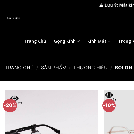
⚠️ Lưu ý: Mắt kính Âu Việt
Bỏ
qua
nội
dung
Trang Chủ
Gọng Kính
Kính Mát
Tròng 
TRANG CHỦ
/
SẢN PHẨM
/
THƯƠNG HIỆU
/
BOLON
-20%
-10%