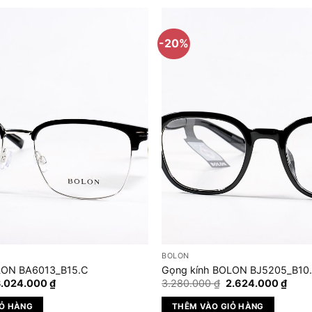
-20%
BOLON
LON BA6013_B15.C
Gọng kính BOLON BJ5205_B10
iá
Giá
Giá
Giá
3.024.000
₫
3.280.000
₫
2.624.000
₫
ốc
hiện
gốc
hiện
à:
tại
là:
tại
IỎ HÀNG
THÊM VÀO GIỎ HÀNG
.780.000 ₫.
là:
3.280.000 ₫.
là: