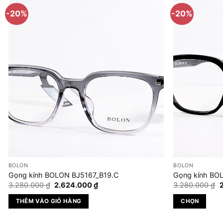
-20%
-20%
BOLON
BOLON
Gọng kính BOLON BJ5167_B19.C
Gọng kính BO
Giá
Giá
G
3.280.000
₫
2.624.000
₫
3.280.000
₫
gốc
hiện
là:
tại
l
THÊM VÀO GIỎ HÀNG
CHỌN
3.280.000 ₫.
là:
3
2.624.000 ₫.
Sản