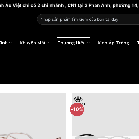
 chỉ có 2 chi nhánh , CN1 tại 2 Phan Anh, phường 14, quận 6.
Tìm
kiếm:
Kính
Khuyến Mãi
Thương Hiệu
Kính Áp Tròng
-10%