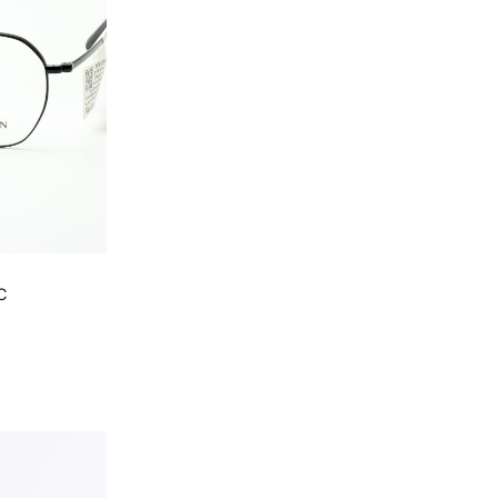
C
.000 ₫.