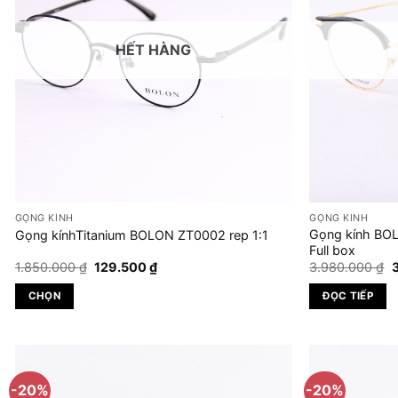
Các
tùy
HẾT HÀNG
chọn
có
thể
được
chọn
trên
trang
sản
GỌNG KÍNH
GỌNG KÍNH
phẩm
Gọng kính BO
Gọng kínhTitanium BOLON ZT0002 rep 1:1
Full box
Giá
Giá
G
1.850.000
₫
129.500
₫
3.980.000
₫
gốc
hiện
là:
tại
l
CHỌN
ĐỌC TIẾP
1.850.000 ₫.
là:
3
129.500 ₫.
Sản
phẩm
này
có
-20%
-20%