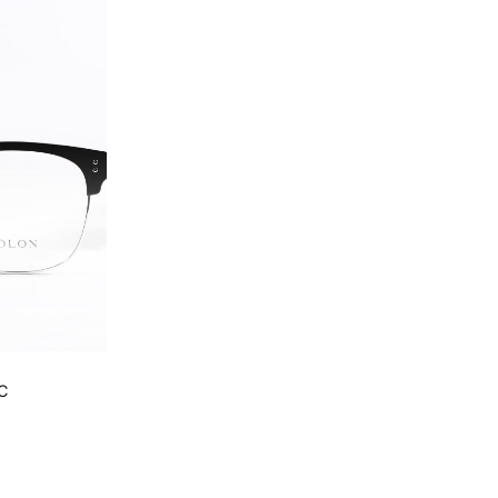
C
4.000 ₫.