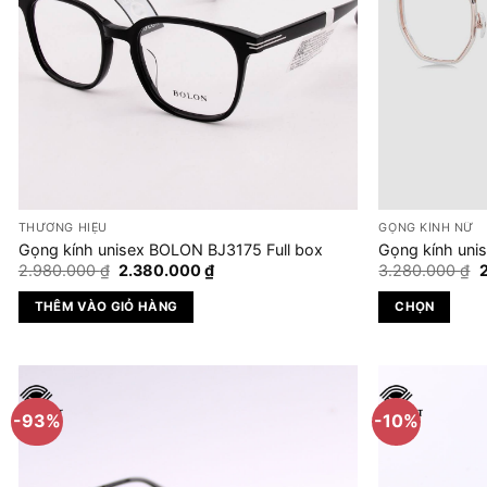
THƯƠNG HIỆU
GỌNG KÍNH NỮ
Gọng kính unisex BOLON BJ3175 Full box
Gọng kính uni
Giá
Giá
G
2.980.000
₫
2.380.000
₫
3.280.000
₫
gốc
hiện
là:
tại
l
THÊM VÀO GIỎ HÀNG
CHỌN
2.980.000 ₫.
là:
3
2.380.000 ₫.
Sản
phẩm
này
có
-93%
-10%
nhiều
biến
thể.