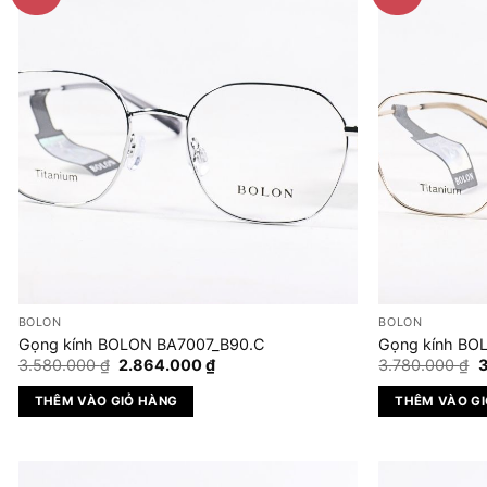
nhiều
biến
thể.
Các
tùy
chọn
có
thể
được
chọn
trên
trang
sản
BOLON
BOLON
phẩm
Gọng kính BOLON BA7007_B90.C
Gọng kính BO
Giá
Giá
G
3.580.000
₫
2.864.000
₫
3.780.000
₫
gốc
hiện
g
là:
tại
l
THÊM VÀO GIỎ HÀNG
THÊM VÀO G
3.580.000 ₫.
là:
3
2.864.000 ₫.