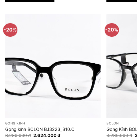
2.624.000 ₫.
-20%
-20%
GỌNG KÍNH
BOLON
Gọng kính BOLON BJ3223_B10.C
Gọng Kính BO
Giá
Giá
G
3.280.000
₫
2.624.000
₫
3.280.000
₫