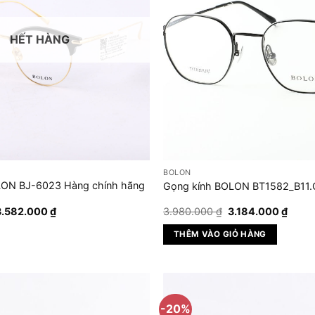
Các
tùy
HẾT HÀNG
chọn
có
thể
được
chọn
trên
trang
sản
BOLON
phẩm
LON BJ-6023 Hàng chính hãng
Gọng kính BOLON BT1582_B11.
iá
Giá
Giá
Giá
3.582.000
₫
3.980.000
₫
3.184.000
₫
gốc
hiện
gốc
hiện
à:
tại
là:
tại
THÊM VÀO GIỎ HÀNG
.980.000 ₫.
là:
3.980.000 ₫.
là:
3.582.000 ₫.
3.184
-20%