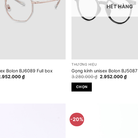
HẾT HÀNG
THƯƠNG HIỆU
sex Bolon BJ6089 Full box
Gọng kính unisex Bolon BJ5087 
iá
Giá
Giá
Giá
2.952.000
₫
3.280.000
₫
2.952.000
₫
gốc
hiện
gốc
hiện
à:
tại
là:
tại
CHỌN
.280.000 ₫.
là:
3.280.000 ₫.
là:
2.952.000 ₫.
2.952
Sản
phẩm
này
có
-20%
nhiều
biến
thể.