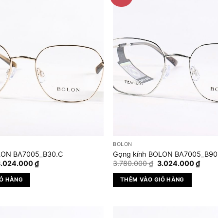
BOLON
LON BA7005_B30.C
Gọng kính BOLON BA7005_B90
iá
Giá
Giá
Giá
3.024.000
₫
3.780.000
₫
3.024.000
₫
ốc
hiện
gốc
hiện
à:
tại
là:
tại
IỎ HÀNG
THÊM VÀO GIỎ HÀNG
.780.000 ₫.
là:
3.780.000 ₫.
là:
3.024.000 ₫.
3.024