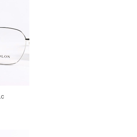
.C
.000 ₫.