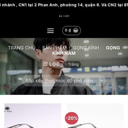
 CN1 tại 2 Phan Anh, phường 14, quận 6. Và CN2 tại 81 Nguyễn
Bỏ
qua
nội
0
₫
dung
TRANG CHỦ
/
SẢN PHẨM
/
GỌNG KÍNH
/
GỌNG
KÍNH NAM
LỌC
Trắng
-20%