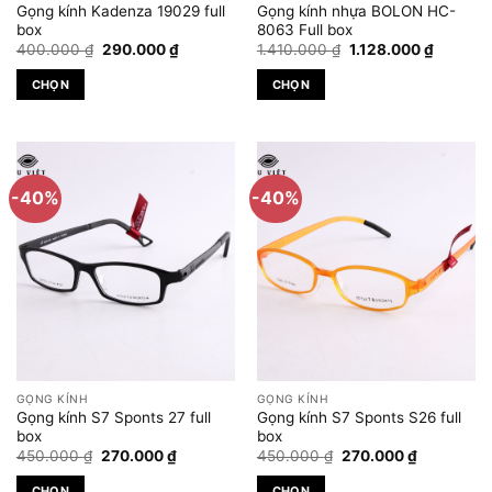
chọn
chọn
Gọng kính Kadenza 19029 full
Gọng kính nhựa BOLON HC-
trên
trên
box
8063 Full box
Giá
Giá
Giá
Giá
trang
trang
400.000
₫
290.000
₫
1.410.000
₫
1.128.000
₫
gốc
hiện
gốc
hiện
sản
sản
là:
tại
là:
tại
CHỌN
CHỌN
400.000 ₫.
là:
1.410.000 ₫.
là:
phẩm
phẩm
290.000 ₫.
1.128.00
Sản
Sản
phẩm
phẩm
này
này
có
có
-40%
-40%
nhiều
nhiều
biến
biến
thể.
thể.
Các
Các
tùy
tùy
chọn
chọn
có
có
thể
thể
được
được
GỌNG KÍNH
GỌNG KÍNH
chọn
chọn
Gọng kính S7 Sponts 27 full
Gọng kính S7 Sponts S26 full
trên
trên
box
box
Giá
Giá
Giá
Giá
trang
trang
450.000
₫
270.000
₫
450.000
₫
270.000
₫
gốc
hiện
gốc
hiện
sản
sản
là:
tại
là:
tại
CHỌN
CHỌN