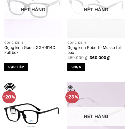
HẾT HÀNG
HẾT HÀNG
GỌNG KÍNH
GỌNG KÍNH
Gọng kính Gucci GG-0914O
Gọng kính Roberto Musso full
Full box
box
Giá
Giá
450.000
₫
360.000
₫
gốc
hiện
là:
tại
ĐỌC TIẾP
CHỌN
450.000 ₫.
là:
360.000 ₫
Sản
phẩm
này
có
-20%
-23%
nhiều
biến
thể.
HẾT HÀNG
Các
tùy
chọn