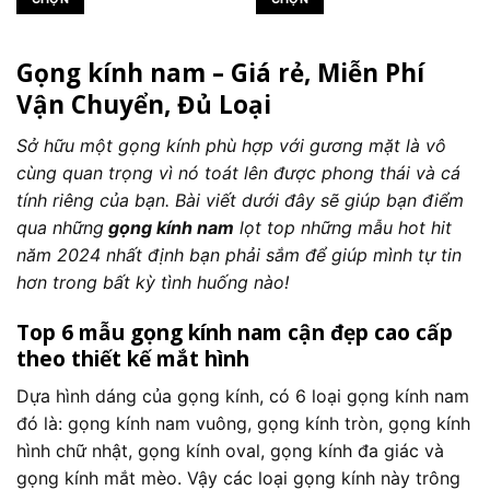
450.000 ₫.
là:
450.000 ₫.
là:
phẩm
phẩm
270.000 ₫.
270.000 ₫
Sản
Sản
phẩm
phẩm
Gọng kính nam – Giá rẻ, Miễn Phí
này
này
có
có
Vận Chuyển, Đủ Loại
nhiều
nhiều
biến
biến
Sở hữu một gọng kính phù hợp với gương mặt là vô
thể.
thể.
cùng quan trọng vì nó toát lên được phong thái và cá
Các
Các
tính riêng của bạn. Bài viết dưới đây sẽ giúp bạn điểm
tùy
tùy
qua những
gọng kính nam
lọt top những mẫu hot hit
chọn
chọn
năm 2024 nhất định bạn phải sắm để giúp mình tự tin
có
có
thể
thể
hơn trong bất kỳ tình huống nào!
được
được
chọn
chọn
Top 6 mẫu gọng kính nam cận đẹp cao cấp
trên
trên
theo thiết kế mắt hình
trang
trang
sản
sản
Dựa hình dáng của gọng kính, có 6 loại gọng kính nam
phẩm
phẩm
đó là: gọng kính nam vuông, gọng kính tròn, gọng kính
hình chữ nhật, gọng kính oval, gọng kính đa giác và
gọng kính mắt mèo. Vậy các loại gọng kính này trông