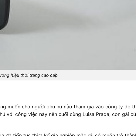
ương hiệu thời trang cao cấp
ông muốn cho người phụ nữ nào tham gia vào công ty do t
hú với công việc này nên cuối cùng Luisa Prada, con gái củ
da đã tiếp tục thừa kế gia nghiệp mặc dù cô muốn trở thành