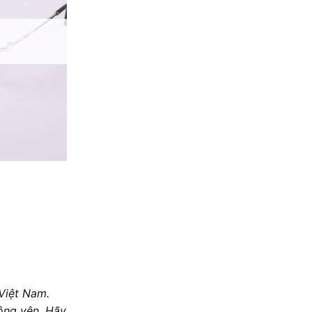
 Việt Nam.
hông yên. Hãy