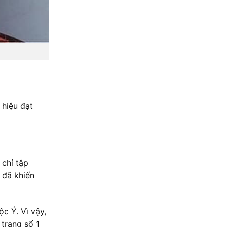
 hiệu đạt
 chỉ tập
 đã khiến
c Ý. Vì vậy,
 trang số 1