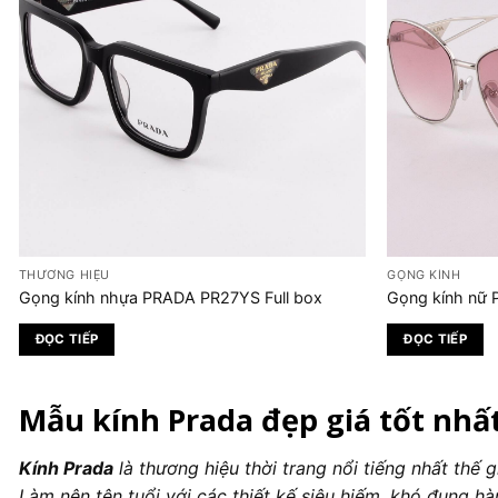
THƯƠNG HIỆU
GỌNG KÍNH
Gọng kính nhựa PRADA PR27YS Full box
Gọng kính nữ 
ĐỌC TIẾP
ĐỌC TIẾP
Mẫu kính Prada đẹp giá tốt nhất
Kính Prada
là thương hiệu thời trang nổi tiếng nhất thế 
Làm nên tên tuổi với các thiết kế siêu hiếm, khó đụng 