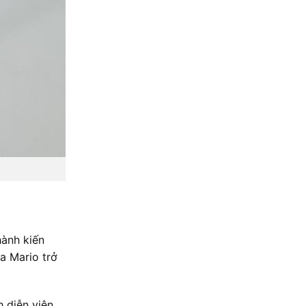
hành kiến
a Mario trở
 diễn viên