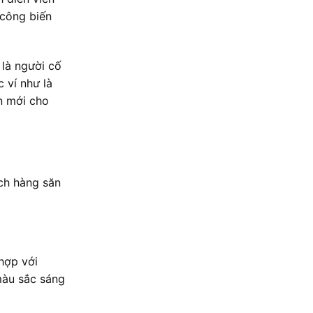
 công biến
 là người cố
 ví như là
n mới cho
ch hàng săn
hợp với
màu sắc sáng