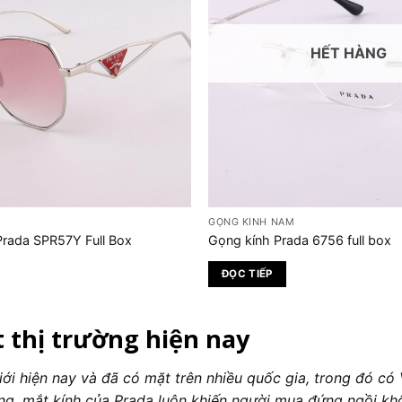
HẾT HÀNG
GỌNG KÍNH NAM
Prada SPR57Y Full Box
Gọng kính Prada 6756 full box
ĐỌC TIẾP
 thị trường hiện nay
giới hiện nay và đã có mặt trên nhiều quốc gia, trong đó có
hàng, mắt kính của Prada luôn khiến người mua đứng ngồi k