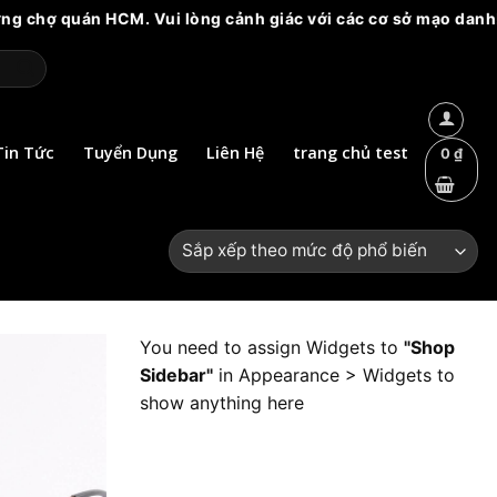
uán HCM. Vui lòng cảnh giác với các cơ sở mạo danh!
Tin Tức
Tuyển Dụng
Liên Hệ
trang chủ test
0
₫
You need to assign Widgets to
"Shop
Sidebar"
in
Appearance > Widgets
to
show anything here