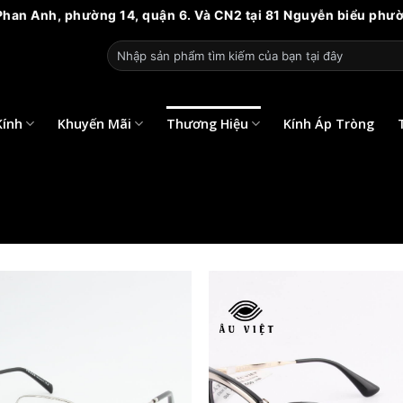
nh, phường 14, quận 6. Và CN2 tại 81 Nguyễn biểu phường chợ q
Tìm
kiếm:
Kính
Khuyến Mãi
Thương Hiệu
Kính Áp Tròng