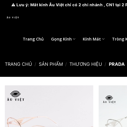
ưu ý: Mắt kính Âu Việt chỉ có 2 chi nhánh , CN1 tại 2 Phan A
Bỏ
qua
nội
dung
Trang Chủ
Gọng Kính
Kính Mát
Tròng 
TRANG CHỦ
/
SẢN PHẨM
/
THƯƠNG HIỆU
/
PRADA