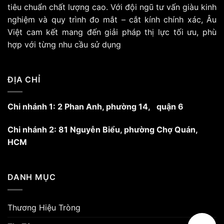
tiêu chuẩn chất lượng cao. Với đội ngũ tư vấn giàu kinh
có
nghiệm và quy trình đo mắt – cắt kính chính xác, Âu
thể
được
Việt cam kết mang đến giải pháp thị lực tối ưu, phù
chọn
hợp với từng nhu cầu sử dụng
trên
trang
sản
ĐỊA CHỈ
phẩm
Chi nhánh 1: 2 Phan Anh, phường 14, quận 6
Chi nhánh 2: 81 Nguyễn Biểu, phường Chợ Quán,
HCM
DANH MỤC
Thương Hiệu Tròng