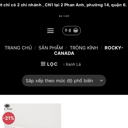
ệt chỉ có 2 chi nhánh , CN1 tại 2 Phan Anh, phường 14, quận 
Bỏ
qua
nội
0
₫
dung
TRANG CHỦ
/
SẢN PHẨM
/
TRÒNG KÍNH
/
ROCKY-
CANADA
LỌC
Xanh Lá
-21%