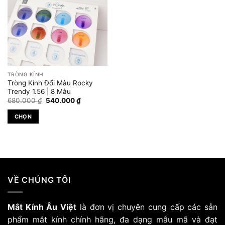
TRÒNG KÍNH
Tròng Kính Đổi Màu Rocky
Trendy 1.56 | 8 Màu
Giá
Giá
680.000
₫
540.000
₫
gốc
hiện
là:
tại
CHỌN
680.000 ₫.
là:
540.000 ₫.
Sản
phẩm
này
có
nhiều
VỀ CHÚNG TÔI
biến
thể.
Các
Mắt Kính Âu Việt
là đơn vị chuyên cung cấp các sản
tùy
phẩm mắt kính chính hãng, đa dạng mẫu mã và đạt
chọn