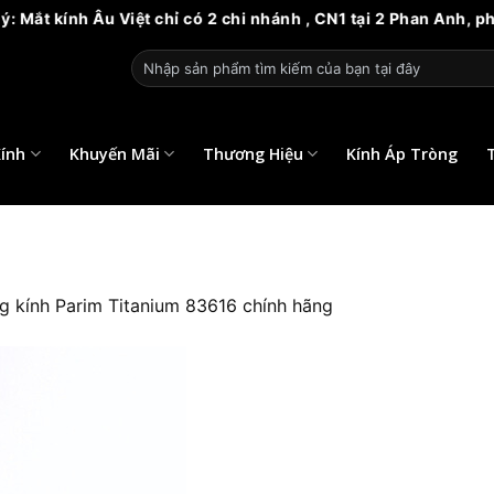
 Mắt kính Âu Việt chỉ có 2 chi nhánh , CN1 tại 2 Phan Anh, ph
Tìm
kiếm:
ính
Khuyến Mãi
Thương Hiệu
Kính Áp Tròng
g kính Parim Titanium 83616 chính hãng