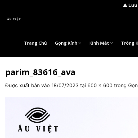
⚠️ Lưu ý:
Bỏ
qua
nội
dung
Trang Chủ
Gọng Kính
Kính Mát
Tròng K
parim_83616_ava
Được xuất bản vào
18/07/2023
tại
600 × 600
trong
Gọn