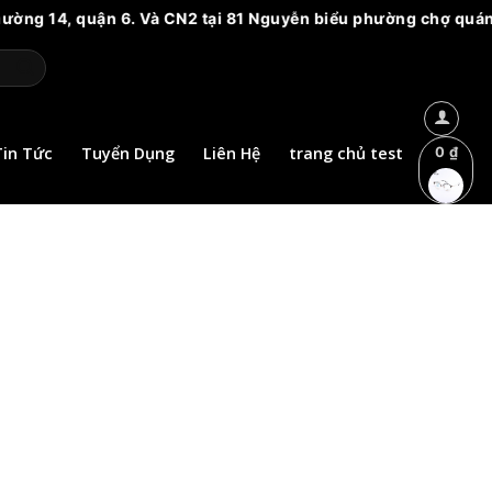
ường 14, quận 6. Và CN2 tại 81 Nguyễn biểu phường chợ quán H
Tin Tức
Tuyển Dụng
Liên Hệ
trang chủ test
0
₫