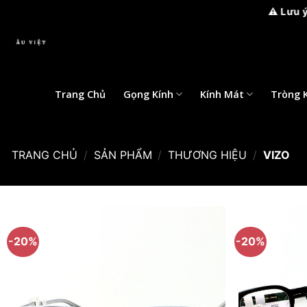
⚠️ Lưu ý: M
Bỏ
qua
nội
dung
Trang Chủ
Gọng Kính
Kính Mát
Tròng 
TRANG CHỦ
/
SẢN PHẨM
/
THƯƠNG HIỆU
/
VIZO
-20%
-20%