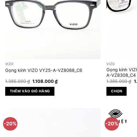
VIZO
VIZO
Gọng kính VI
Gọng kính VIZO VY25-A-VZ8088_C6
A-VZ8308_C4
Giá
Giá
G
1.385.000
₫
1.108.000
₫
1.385.000
₫
1
gốc
hiện
g
là:
tại
là
THÊM VÀO GIỎ HÀNG
CHỌN
1.385.000 ₫.
là:
1
1.108.000 ₫.
Sản
phẩm
này
có
-20%
-20%
nhiều
biến