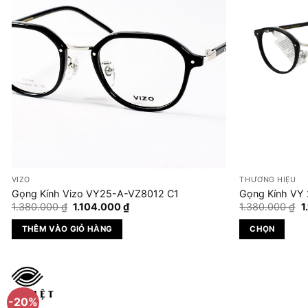
thể.
Các
tùy
chọn
có
thể
được
chọn
trên
trang
sản
VIZO
THƯƠNG HIỆU
phẩm
Gọng Kính Vizo VY25-A-VZ8012 C1
Gọng Kính VY
Giá
Giá
G
1.380.000
₫
1.104.000
₫
1.380.000
₫
1
gốc
hiện
g
là:
tại
là
THÊM VÀO GIỎ HÀNG
CHỌN
1.380.000 ₫.
là:
1
1.104.000 ₫.
Sản
phẩm
này
có
-20%