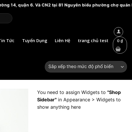
ờng 14, quận 6. Và CN2 tại 81 Nguyễn biểu phường chợ quán HCM
Tin Tức
Tuyển Dụng
Liên Hệ
trang chủ test
0
₫
You need to assign Widgets to
"Shop
Sidebar"
in
Appearance > Widgets
to
show anything here