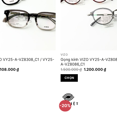
VIZO
ZO VY25-A-VZ8308_C1 / VY25-
Gọng kính VIZO VY25-A-VZ808
A-VZ8086_C1
iá
Giá
Giá
Giá
.108.000
₫
1.500.000
₫
1.200.000
₫
ốc
hiện
gốc
hiện
:
tại
là:
tại
CHỌN
.385.000 ₫.
là:
1.500.000 ₫.
là:
1.108.000 ₫.
1.200.
Sản
phẩm
này
có
-20%
nhiều
biến