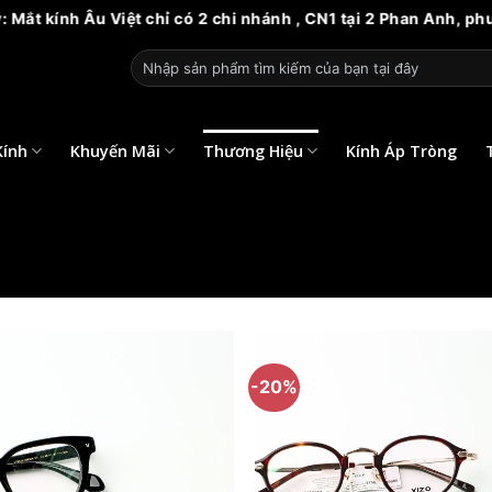
ắt kính Âu Việt chỉ có 2 chi nhánh , CN1 tại 2 Phan Anh, phư
Tìm
kiếm:
Kính
Khuyến Mãi
Thương Hiệu
Kính Áp Tròng
-20%