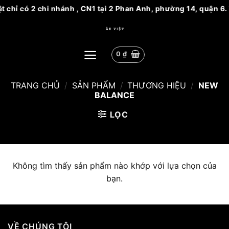
ệt chỉ có 2 chi nhánh , CN1 tại 2 Phan Anh, phường 14, quận 
Bỏ
qua
nội
0
₫
dung
TRANG CHỦ
/
SẢN PHẨM
/
THƯƠNG HIỆU
/
NEW
BALANCE
LỌC
Không tìm thấy sản phẩm nào khớp với lựa chọn của
bạn.
VỀ CHÚNG TÔI