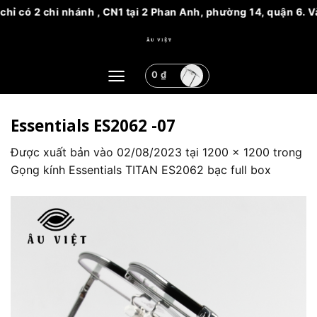
 chỉ có 2 chi nhánh , CN1 tại 2 Phan Anh, phường 14, quận 6.
Bỏ
qua
nội
0
₫
dung
Essentials ES2062 -07
Được xuất bản vào
02/08/2023
tại
1200 × 1200
trong
Gọng kính Essentials TITAN ES2062 bạc full box