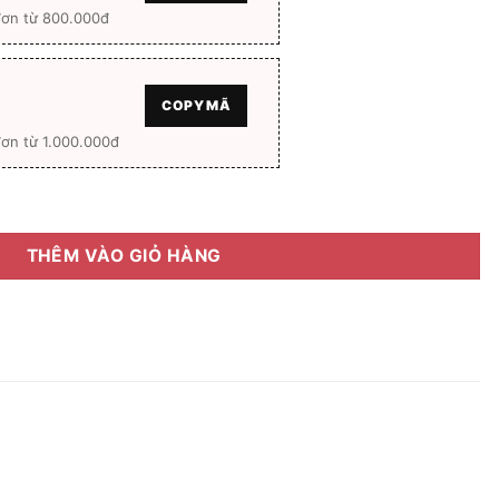
đơn từ 800.000đ
COPY MÃ
ơn từ 1.000.000đ
yle Progressive Crystal U2 Coated Chemi 1.56 số lượng
THÊM VÀO GIỎ HÀNG