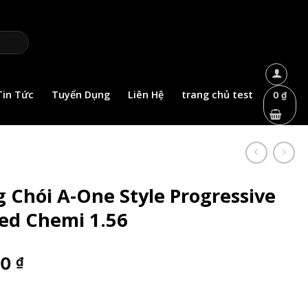
Tin Tức
Tuyển Dụng
Liên Hệ
trang chủ test
0
₫
 Chói A-One Style Progressive
ted Chemi 1.56
Giá
00
₫
hiện
tại