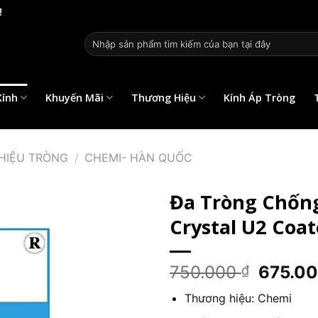
Tìm
kiếm:
Kính
Khuyến Mãi
Thương Hiệu
Kính Áp Tròng
HIỆU TRÒNG
/
CHEMI- HÀN QUỐC
Đa Tròng Chống
Crystal U2 Coa
Giá
750.000
675.0
₫
gốc
Thương hiệu: Chemi
là: