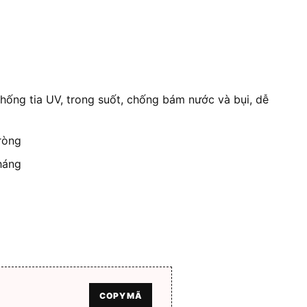
0 ₫.
là:
675.000 ₫.
hống tia UV, trong suốt, chống bám nước và bụi, dễ
ròng
háng
COPY MÃ