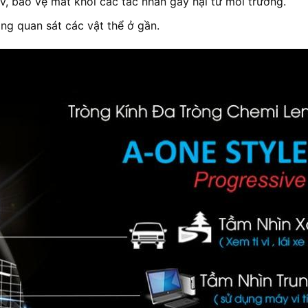
, bảo vệ mắt khỏi các tác nhân gây hại từ môi trường.
ng quan sát các vật thể ở gần.