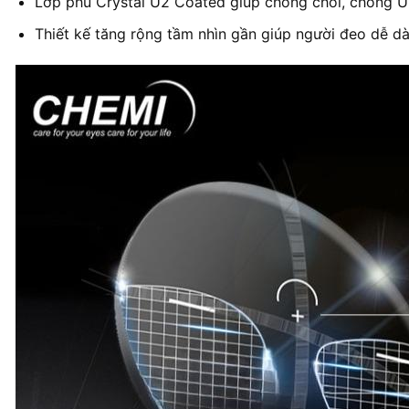
Lớp phủ Crystal U2 Coated giúp chống chói, chống UV
Thiết kế tăng rộng tầm nhìn gần giúp người đeo dễ dà