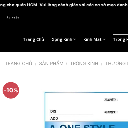
quán HCM. Vui lòng cảnh giác với các cơ sở mạo danh!
Bỏ
qua
nội
dung
Trang Chủ
Gọng Kính
Kính Mát
Tròng 
TRANG CHỦ
/
SẢN PHẨM
/
TRÒNG KÍNH
/
THƯƠNG 
-10%