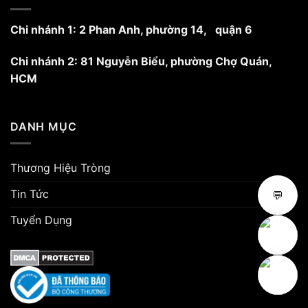
sản
sản
phẩm
phẩm
Chi nhánh 1: 2 Phan Anh, phường 14, quận 6
Chi nhánh 2: 81 Nguyễn Biểu, phường Chợ Quán,
HCM
DANH MỤC
Thương Hiệu Tròng
Tin Tức
💬
Tuyển Dụng