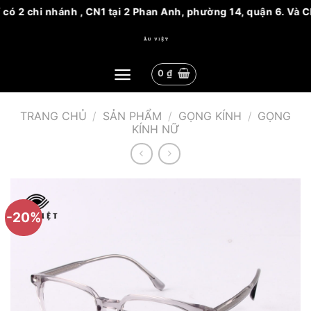
ó 2 chi nhánh , CN1 tại 2 Phan Anh, phường 14, quận 6. Và CN2
Bỏ
qua
nội
0
₫
dung
TRANG CHỦ
/
SẢN PHẨM
/
GỌNG KÍNH
/
GỌNG
KÍNH NỮ
-20%