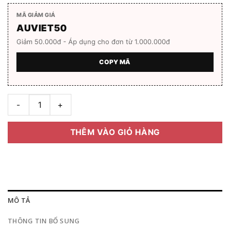
MÃ GIẢM GIÁ
AUVIET50
Giảm 50.000đ - Áp dụng cho đơn từ 1.000.000đ
COPY MÃ
Gọng kính A|X Armani Exchange AX 1043 full box hàng chính 
THÊM VÀO GIỎ HÀNG
MÔ TẢ
THÔNG TIN BỔ SUNG