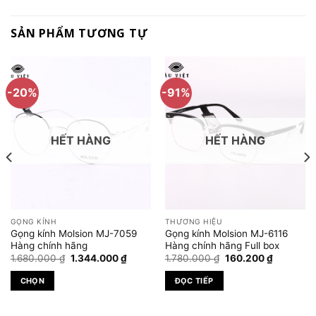
SẢN PHẨM TƯƠNG TỰ
-20%
-91%
HẾT HÀNG
HẾT HÀNG
GỌNG KÍNH
THƯƠNG HIỆU
Gọng kính Molsion MJ-7059
Gọng kính Molsion MJ-6116
Hàng chính hãng
Hàng chính hãng Full box
Giá
Giá
Giá
Giá
1.680.000
₫
1.344.000
₫
1.780.000
₫
160.200
₫
gốc
hiện
gốc
hiện
là:
tại
là:
tại
CHỌN
ĐỌC TIẾP
1.680.000 ₫.
là:
1.780.000 ₫.
là:
.000 ₫.
1.344.000 ₫.
160.200 ₫
Sản
phẩm