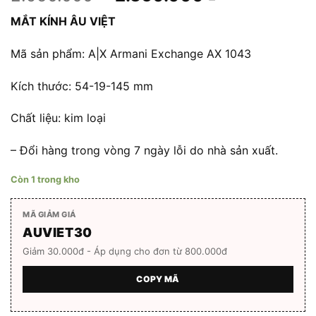
gốc
hiện
MẮT KÍNH ÂU VIỆT
là:
tại
2.950.000 ₫.
là:
Mã sản phẩm: A|X Armani Exchange AX 1043
2.360.000 ₫
Kích thước: 54-19-145 mm
Chất liệu: kim loại
– Đổi hàng trong vòng 7 ngày lỗi do nhà sản xuất.
Còn 1 trong kho
MÃ GIẢM GIÁ
AUVIET30
Giảm 30.000đ - Áp dụng cho đơn từ 800.000đ
COPY MÃ