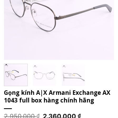
Gọng kính A|X Armani Exchange AX
1043 full box hàng chính hãng
Giá
Giá
2.950.000
2.360.000
₫
₫