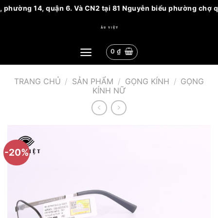
, phường 14, quận 6. Và CN2 tại 81 Nguyễn biểu phường chợ qu
Bỏ
qua
nội
0
₫
dung
TRANG CHỦ
/
SẢN PHẨM
/
GỌNG KÍNH
/
GỌNG
KÍNH NỮ
-20%