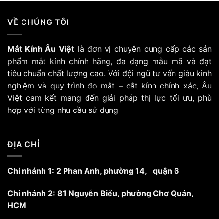
này
có
VỀ CHÚNG TÔI
nhiều
biến
Mắt Kính Âu Việt
là đơn vị chuyên cung cấp các sản
thể.
Các
phẩm mắt kính chính hãng, đa dạng mẫu mã và đạt
tùy
tiêu chuẩn chất lượng cao. Với đội ngũ tư vấn giàu kinh
chọn
nghiệm và quy trình đo mắt – cắt kính chính xác, Âu
có
Việt cam kết mang đến giải pháp thị lực tối ưu, phù
thể
hợp với từng nhu cầu sử dụng
được
chọn
trên
trang
ĐỊA CHỈ
sản
phẩm
Chi nhánh 1: 2 Phan Anh, phường 14, quận 6
Chi nhánh 2: 81 Nguyễn Biểu, phường Chợ Quán,
HCM