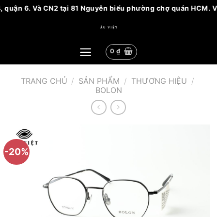
, quận 6. Và CN2 tại 81 Nguyễn biểu phường chợ quán HCM. Vui
Bỏ
qua
nội
0
₫
dung
TRANG CHỦ
/
SẢN PHẨM
/
THƯƠNG HIỆU
/
BOLON
-20%