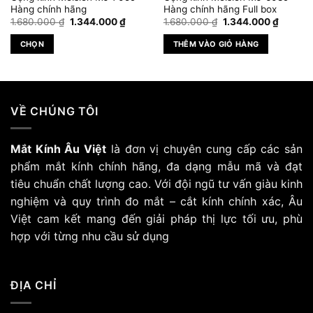
Hàng chính hãng
Hàng chính hãng Full box
Giá
Giá
Giá
Giá
1.680.000
₫
1.344.000
₫
1.680.000
₫
1.344.000
₫
gốc
hiện
gốc
hiện
là:
tại
là:
tại
CHỌN
THÊM VÀO GIỎ HÀNG
1.680.000 ₫.
là:
1.680.000 ₫.
là:
.000 ₫.
1.344.000 ₫.
1.344.0
Sản
phẩm
này
có
VỀ CHÚNG TÔI
nhiều
biến
Mắt Kính Âu Việt
là đơn vị chuyên cung cấp các sản
thể.
Các
phẩm mắt kính chính hãng, đa dạng mẫu mã và đạt
tùy
tiêu chuẩn chất lượng cao. Với đội ngũ tư vấn giàu kinh
chọn
nghiệm và quy trình đo mắt – cắt kính chính xác, Âu
có
Việt cam kết mang đến giải pháp thị lực tối ưu, phù
thể
hợp với từng nhu cầu sử dụng
được
chọn
trên
trang
ĐỊA CHỈ
sản
phẩm