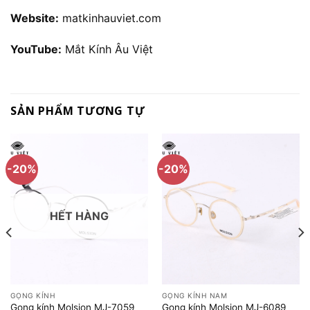
Website:
matkinhauviet.com
YouTube:
Mắt Kính Âu Việt
SẢN PHẨM TƯƠNG TỰ
-20%
-20%
HẾT HÀNG
GỌNG KÍNH
GỌNG KÍNH NAM
Gọng kính Molsion MJ-7059
Gọng kính Molsion MJ-6089