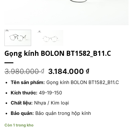
Gọng kính BOLON BT1582_B11.C
Giá
Giá
3.980.000
3.184.000
₫
₫
gốc
hiện
Tên sản phẩm:
Gọng kính BOLON BT1582_B11.C
là:
tại
3.980.000 ₫.
là:
Kích thước:
49-19-150
3.184.000 ₫
Chất liệu:
Nhựa / Kim loại
Bảo quản:
Bảo quản trong hộp kính
Còn 1 trong kho