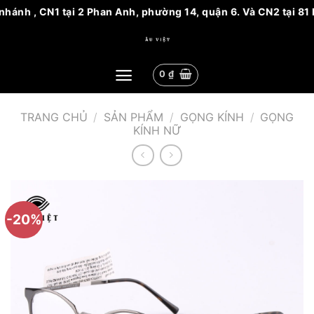
ánh , CN1 tại 2 Phan Anh, phường 14, quận 6. Và CN2 tại 81 N
Bỏ
qua
nội
0
₫
dung
TRANG CHỦ
/
SẢN PHẨM
/
GỌNG KÍNH
/
GỌNG
KÍNH NỮ
-20%