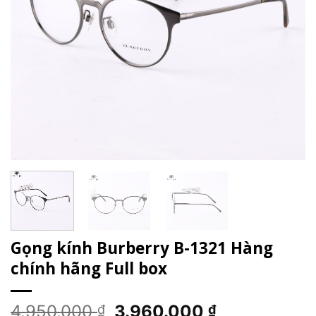
Gọng kính Burberry B-1321 Hàng
chính hãng Full box
Giá
Giá
4.950.000
3.960.000
₫
₫