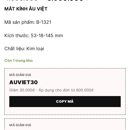
gốc
hiện
MẮT KÍNH ÂU VIỆT
là:
tại
4.950.000 ₫.
là:
Mã sản phẩm: B-1321
3.960.000 ₫
Kích thước: 53-18-145 mm
Chất liệu: Kim loại
Còn 1 trong kho
MÃ GIẢM GIÁ
AUVIET30
Giảm 30.000đ - Áp dụng cho đơn từ 800.000đ
COPY MÃ
MÃ GIẢM GIÁ