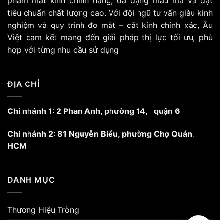
phẩm mắt kính chính hãng, đa dạng mẫu mã và đạt
tùy
tiêu chuẩn chất lượng cao. Với đội ngũ tư vấn giàu kinh
chọn
nghiệm và quy trình đo mắt – cắt kính chính xác, Âu
có
Việt cam kết mang đến giải pháp thị lực tối ưu, phù
thể
hợp với từng nhu cầu sử dụng
được
chọn
trên
trang
ĐỊA CHỈ
sản
phẩm
Chi nhánh 1: 2 Phan Anh, phường 14, quận 6
Chi nhánh 2: 81 Nguyễn Biểu, phường Chợ Quán,
HCM
DANH MỤC
Thương Hiệu Tròng