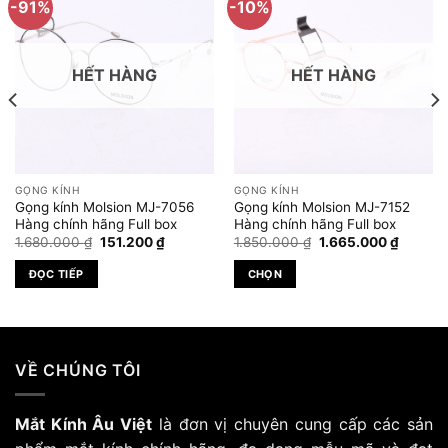
-91%
-10%
HẾT HÀNG
HẾT HÀNG
GỌNG KÍNH
GỌNG KÍNH
Gọng kính Molsion MJ-7056
Gọng kính Molsion MJ-7152
Hàng chính hãng Full box
Hàng chính hãng Full box
Giá
Giá
Giá
Giá
1.680.000
₫
151.200
₫
1.850.000
₫
1.665.000
₫
gốc
hiện
gốc
hiện
là:
tại
là:
tại
ĐỌC TIẾP
CHỌN
1.680.000 ₫.
là:
1.850.000 ₫.
là:
.000 ₫.
151.200 ₫.
1.665.0
Sản
phẩm
này
có
VỀ CHÚNG TÔI
nhiều
biến
Mắt Kính Âu Việt
là đơn vị chuyên cung cấp các sản
thể.
Các