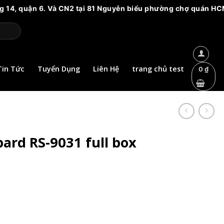
ận 6. Và CN2 tại 81 Nguyễn biểu phường chợ quán HCM. Vui lòn
Tin Tức
Tuyển Dụng
Liên Hệ
trang chủ test
0
₫
ard RS-9031 full box