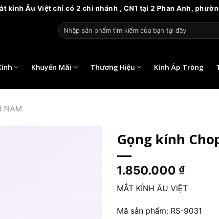
 Việt chỉ có 2 chi nhánh , CN1 tại 2 Phan Anh, phường 14, qu
Tìm
kiếm:
Kính
Khuyến Mãi
Thương Hiệu
Kính Áp Tròng
H NAM
Gọng kính Chop
1.850.000
₫
MẮT KÍNH ÂU VIỆT
Mã sản phẩm: RS-9031