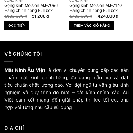
GỌNG KÍNH
GỌNG KÍNH
Gọng kính Molsion MJ-7096
Gọng kính Molsion MJ-7170
Hàng chính hãng Full box
Hàng chính hãng Full box
Giá
Giá
Giá
Giá
1.680.000
₫
151.200
₫
1.780.000
₫
1.424.000
₫
gốc
hiện
gốc
hiện
là:
tại
là:
tại
ĐỌC TIẾP
THÊM VÀO GIỎ HÀNG
1.680.000 ₫.
là:
1.780.000 ₫.
là:
₫.
151.200 ₫.
1.424.0
VỀ CHÚNG TÔI
Mắt Kính Âu Việt
là đơn vị chuyên cung cấp các sản
phẩm mắt kính chính hãng, đa dạng mẫu mã và đạt
tiêu chuẩn chất lượng cao. Với đội ngũ tư vấn giàu kinh
nghiệm và quy trình đo mắt – cắt kính chính xác, Âu
Việt cam kết mang đến giải pháp thị lực tối ưu, phù
hợp với từng nhu cầu sử dụng
ĐỊA CHỈ