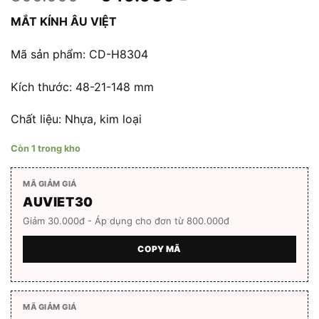
gốc
hiện
MẮT KÍNH ÂU VIỆT
là:
tại
800.000 ₫.
là:
Mã sản phẩm: CD-H8304
640.000 ₫.
Kích thước: 48-21-148 mm
Chất liệu: Nhựa, kim loại
Còn 1 trong kho
MÃ GIẢM GIÁ
AUVIET30
Giảm 30.000đ - Áp dụng cho đơn từ 800.000đ
COPY MÃ
MÃ GIẢM GIÁ