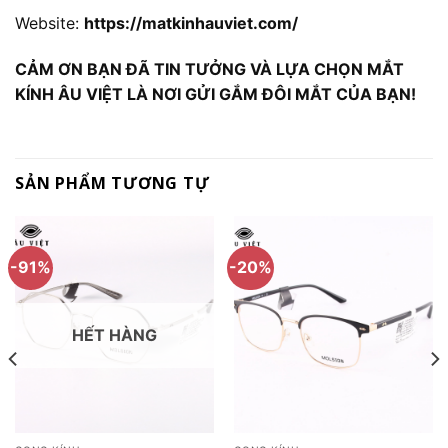
Website:
https://matkinhauviet.com/
CẢM ƠN BẠN ĐÃ TIN TƯỞNG VÀ LỰA CHỌN MẮT
KÍNH ÂU VIỆT LÀ NƠI GỬI GẮM ĐÔI MẮT CỦA BẠN!
SẢN PHẨM TƯƠNG TỰ
-91%
-20%
HẾT HÀNG