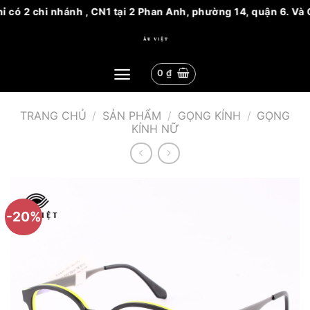
 có 2 chi nhánh , CN1 tại 2 Phan Anh, phường 14, quận 6. Và 
Bỏ
qua
nội
0
₫
dung
TRANG CHỦ
/
SẢN PHẨM
/
GỌNG KÍNH
/
GỌNG
KÍNH NỮ
-20%