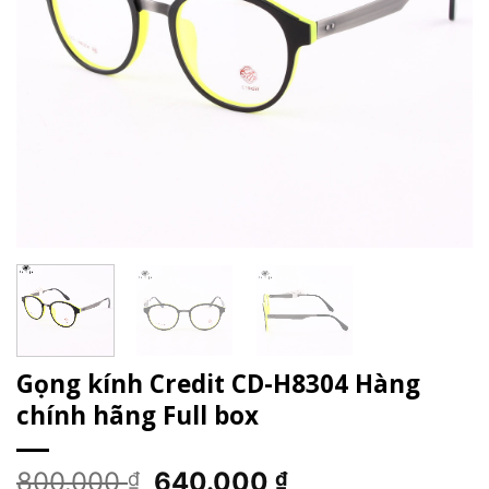
Gọng kính Credit CD-H8304 Hàng
chính hãng Full box
Giá
Giá
800.000
640.000
₫
₫