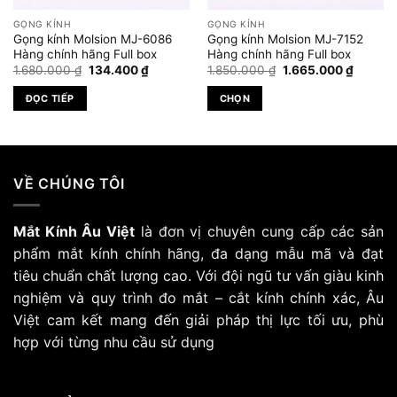
GỌNG KÍNH
GỌNG KÍNH
Gọng kính Molsion MJ-6086
Gọng kính Molsion MJ-7152
Hàng chính hãng Full box
Hàng chính hãng Full box
Giá
Giá
Giá
Giá
1.680.000
₫
134.400
₫
1.850.000
₫
1.665.000
₫
gốc
hiện
gốc
hiện
là:
tại
là:
tại
ĐỌC TIẾP
CHỌN
1.680.000 ₫.
là:
1.850.000 ₫.
là:
.000 ₫.
134.400 ₫.
1.665.0
Sản
phẩm
này
có
VỀ CHÚNG TÔI
nhiều
biến
Mắt Kính Âu Việt
là đơn vị chuyên cung cấp các sản
thể.
Các
phẩm mắt kính chính hãng, đa dạng mẫu mã và đạt
tùy
tiêu chuẩn chất lượng cao. Với đội ngũ tư vấn giàu kinh
chọn
nghiệm và quy trình đo mắt – cắt kính chính xác, Âu
có
Việt cam kết mang đến giải pháp thị lực tối ưu, phù
thể
hợp với từng nhu cầu sử dụng
được
chọn
trên