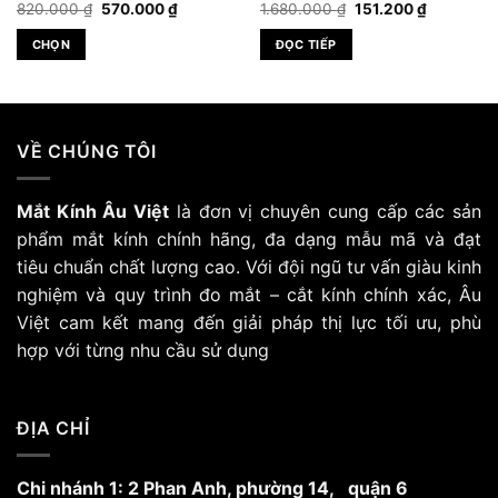
Giá
Giá
Giá
Giá
820.000
₫
570.000
₫
1.680.000
₫
151.200
₫
gốc
hiện
gốc
hiện
là:
tại
là:
tại
CHỌN
ĐỌC TIẾP
820.000 ₫.
là:
1.680.000 ₫.
là:
000 ₫.
570.000 ₫.
151.200 ₫.
Sản
phẩm
này
có
VỀ CHÚNG TÔI
nhiều
biến
Mắt Kính Âu Việt
là đơn vị chuyên cung cấp các sản
thể.
Các
phẩm mắt kính chính hãng, đa dạng mẫu mã và đạt
tùy
tiêu chuẩn chất lượng cao. Với đội ngũ tư vấn giàu kinh
chọn
nghiệm và quy trình đo mắt – cắt kính chính xác, Âu
có
Việt cam kết mang đến giải pháp thị lực tối ưu, phù
thể
hợp với từng nhu cầu sử dụng
được
chọn
trên
trang
ĐỊA CHỈ
sản
phẩm
Chi nhánh 1: 2 Phan Anh, phường 14, quận 6