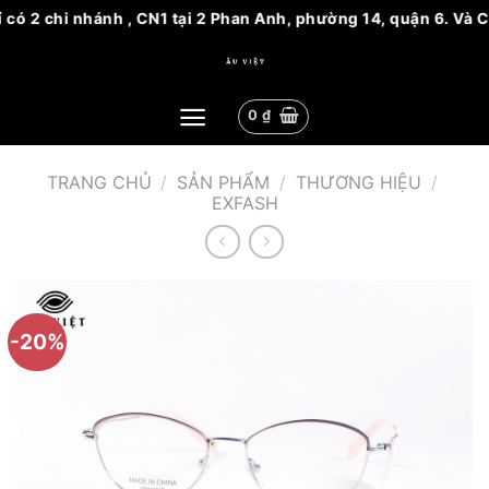
 có 2 chi nhánh , CN1 tại 2 Phan Anh, phường 14, quận 6. Và C
Bỏ
qua
nội
0
₫
dung
TRANG CHỦ
/
SẢN PHẨM
/
THƯƠNG HIỆU
/
EXFASH
-20%