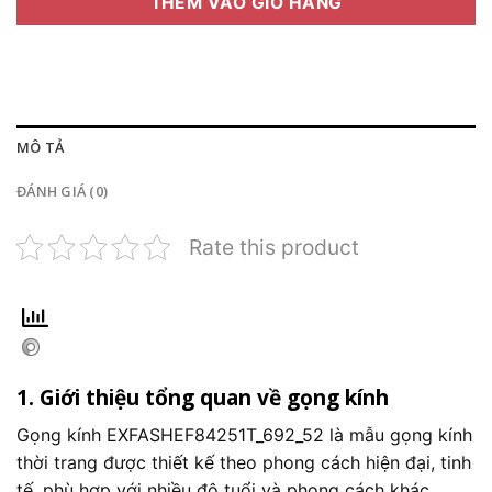
THÊM VÀO GIỎ HÀNG
MÔ TẢ
ĐÁNH GIÁ (0)
Rate this product
1. Giới thiệu tổng quan về gọng kính
Gọng kính EXFASHEF84251T_692_52 là mẫu gọng kính
thời trang được thiết kế theo phong cách hiện đại, tinh
tế, phù hợp với nhiều độ tuổi và phong cách khác