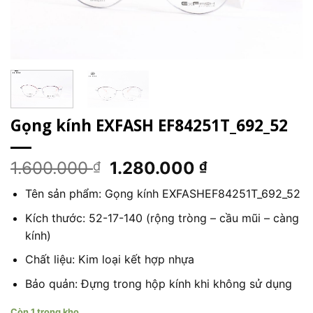
Gọng kính EXFASH EF84251T_692_52
Giá
Giá
1.600.000
1.280.000
₫
₫
gốc
hiện
Tên sản phẩm: Gọng kính EXFASHEF84251T_692_52
là:
tại
1.600.000 ₫.
là:
Kích thước: 52-17-140 (rộng tròng – cầu mũi – càng
1.280.000 ₫.
kính)
Chất liệu: Kim loại kết hợp nhựa
Bảo quản: Đựng trong hộp kính khi không sử dụng
Còn 1 trong kho