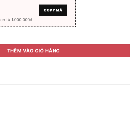
COPY MÃ
ơn từ 1.000.000đ
EF38278T_904 [NEW] số lượng
THÊM VÀO GIỎ HÀNG