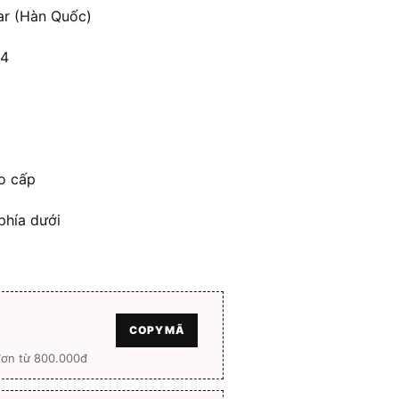
.000 ₫.
là:
ar (Hàn Quốc)
1.104.000 ₫.
04
ao cấp
phía dưới
COPY MÃ
đơn từ 800.000đ