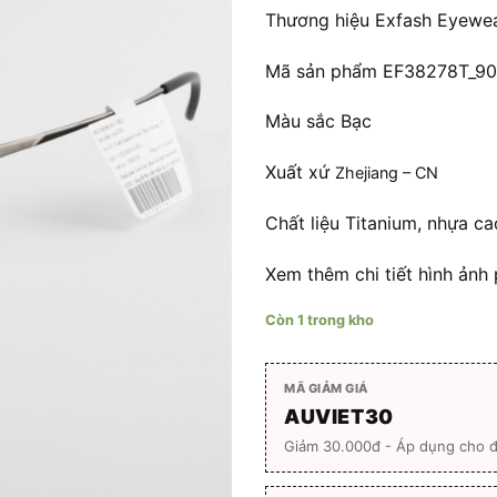
1.380
Thương hiệu Exfash Eyewe
Mã sản phẩm EF38278T_9
Màu sắc Bạc
Xuất xứ
Zhejiang – CN
Chất liệu Titanium, nhựa c
Xem thêm chi tiết hình ảnh 
Còn 1 trong kho
MÃ GIẢM GIÁ
AUVIET30
Giảm 30.000đ - Áp dụng cho 