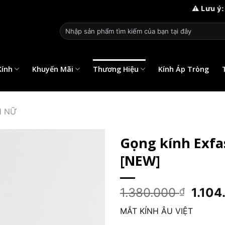
⚠️ Lưu ý: Mắt kính Âu Việt ch
Tìm
kiếm:
Kính
Khuyến Mãi
Thương Hiệu
Kính Áp Tròng
H NỮ
Gọng kính Exf
[NEW]
Giá
1.380.000
1.10
₫
gốc
MẮT KÍNH ÂU VIỆT
là: