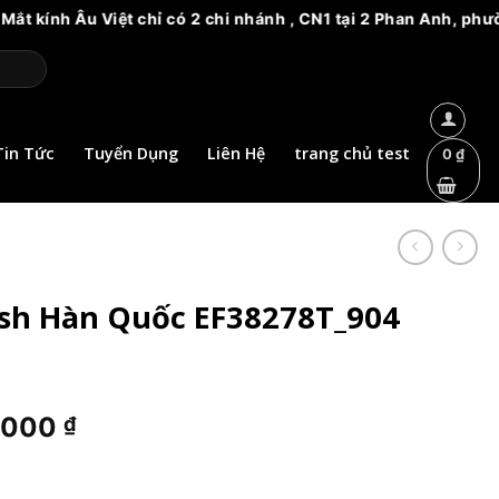
ỉ có 2 chi nhánh , CN1 tại 2 Phan Anh, phường 14, quận 6. Và 
Tin Tức
Tuyển Dụng
Liên Hệ
trang chủ test
0
₫
ash Hàn Quốc EF38278T_904
Giá
4.000
₫
hiện
tại