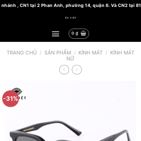
nhánh , CN1 tại 2 Phan Anh, phường 14, quận 6. Và CN2 tại 81
Bỏ
qua
nội
0
₫
dung
TRANG CHỦ
/
SẢN PHẨM
/
KÍNH MÁT
/
KÍNH MÁT
NỮ
-31%