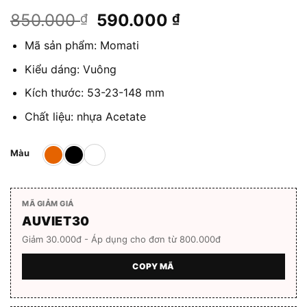
Giá
Giá
850.000
590.000
₫
₫
gốc
hiện
Mã sản phẩm: Momati
là:
tại
850.000 ₫.
là:
Kiểu dáng: Vuông
590.000 ₫.
Kích thước: 53-23-148 mm
Chất liệu: nhựa Acetate
Màu
MÃ GIẢM GIÁ
AUVIET30
Giảm 30.000đ - Áp dụng cho đơn từ 800.000đ
COPY MÃ