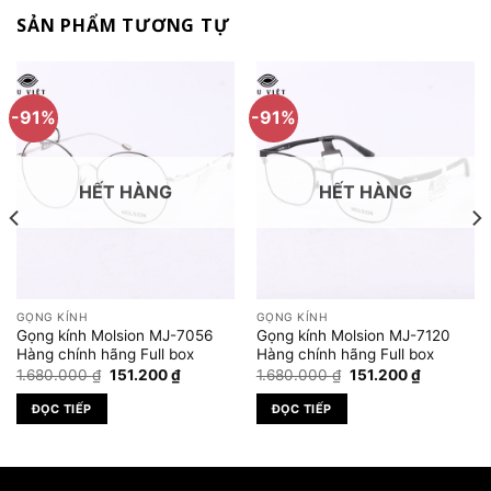
SẢN PHẨM TƯƠNG TỰ
-91%
-91%
HẾT HÀNG
HẾT HÀNG
GỌNG KÍNH
GỌNG KÍNH
Gọng kính Molsion MJ-7056
Gọng kính Molsion MJ-7120
Hàng chính hãng Full box
Hàng chính hãng Full box
Giá
Giá
Giá
Giá
1.680.000
₫
151.200
₫
1.680.000
₫
151.200
₫
gốc
hiện
gốc
hiện
là:
tại
là:
tại
ĐỌC TIẾP
ĐỌC TIẾP
1.680.000 ₫.
là:
1.680.000 ₫.
là:
₫.
151.200 ₫.
151.200 ₫.