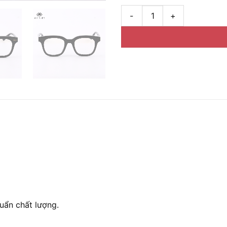
Gọng kính GM South Side Full
uẩn chất lượng.