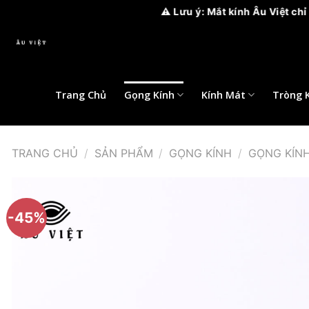
⚠️ Lưu ý: Mắt kính Âu Việt chỉ có 2 chi n
Bỏ
qua
nội
dung
Trang Chủ
Gọng Kính
Kính Mát
Tròng 
TRANG CHỦ
/
SẢN PHẨM
/
GỌNG KÍNH
/
GỌNG KÍN
-45%