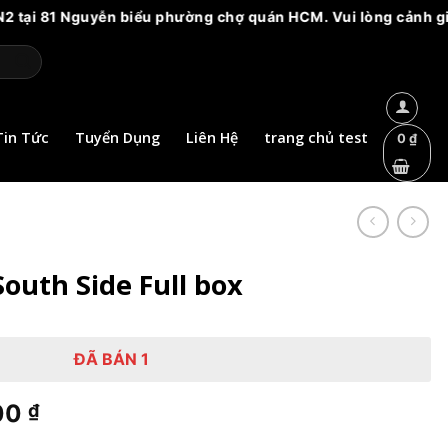
Nguyễn biểu phường chợ quán HCM. Vui lòng cảnh giác với các 
Tin Tức
Tuyển Dụng
Liên Hệ
trang chủ test
0
₫
outh Side Full box
ĐÃ BÁN 1
Giá
00
₫
hiện