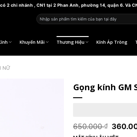
hánh , CN1 tại 2 Phan Anh, phường 14, quận 6. Và CN2 tại 81 
Tìm
kiếm:
Kính
Khuyến Mãi
Thương Hiệu
Kính Áp Tròng
H NỮ
Gọng kính GM S
Giá
650.000
360.0
₫
gốc