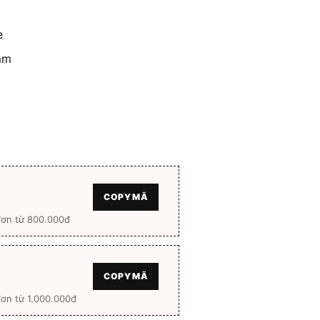
tại
0 ₫.
là:
e
360.000 ₫.
mm
COPY MÃ
đơn từ 800.000đ
COPY MÃ
ơn từ 1.000.000đ