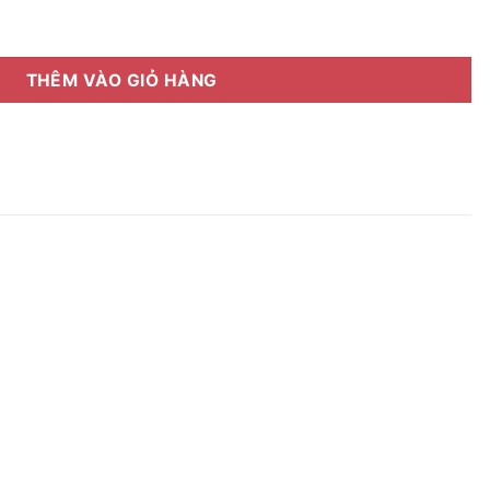
 box số lượng
THÊM VÀO GIỎ HÀNG