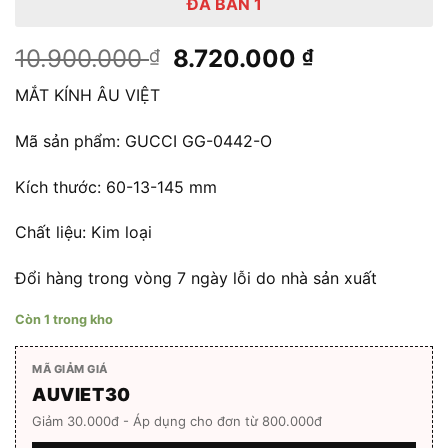
ĐÃ BÁN 1
Giá
Giá
10.900.000
8.720.000
₫
₫
gốc
hiện
MẮT KÍNH ÂU VIỆT
là:
tại
10.900.000 ₫.
là:
Mã sản phẩm: GUCCI GG-0442-O
8.720.000 
Kích thước: 60-13-145 mm
Chất liệu: Kim loại
Đổi hàng trong vòng 7 ngày lỗi do nhà sản xuất
Còn 1 trong kho
MÃ GIẢM GIÁ
AUVIET30
Giảm 30.000đ - Áp dụng cho đơn từ 800.000đ