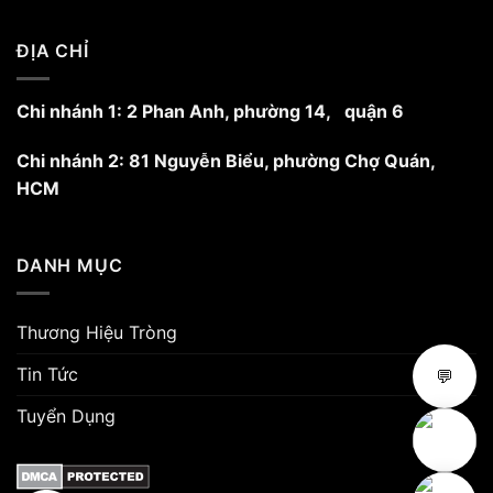
trên
trang
ĐỊA CHỈ
sản
phẩm
Chi nhánh 1: 2 Phan Anh, phường 14, quận 6
Chi nhánh 2: 81 Nguyễn Biểu, phường Chợ Quán,
HCM
DANH MỤC
Thương Hiệu Tròng
Tin Tức
💬
Tuyển Dụng