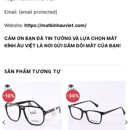
Email:
[email protected]
Website:
https://matkinhauviet.com/
CẢM ƠN BẠN ĐÃ TIN TƯỞNG VÀ LỰA CHỌN MẮT
KÍNH ÂU VIỆT LÀ NƠI GỬI GẮM ĐÔI MẮT CỦA BẠN!
SẢN PHẨM TƯƠNG TỰ
-10%
-30%