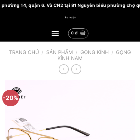
 phường 14, quận 6. Và CN2 tại 81 Nguyễn biểu phường chợ quá
Bỏ
qua
nội
0
₫
dung
TRANG CHỦ
/
SẢN PHẨM
/
GỌNG KÍNH
/
GỌNG
KÍNH NAM
-20%