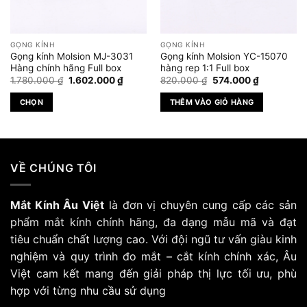
GỌNG KÍNH
GỌNG KÍNH
Gọng kính Molsion MJ-3031
Gọng kính Molsion YC-15070
Hàng chính hãng Full box
hàng rep 1:1 Full box
Giá
Giá
Giá
Giá
1.780.000
₫
1.602.000
₫
820.000
₫
574.000
₫
gốc
hiện
gốc
hiện
là:
tại
là:
tại
CHỌN
THÊM VÀO GIỎ HÀNG
1.780.000 ₫.
là:
820.000 ₫.
là:
.000 ₫.
1.602.000 ₫.
574.000 ₫.
Sản
phẩm
này
có
VỀ CHÚNG TÔI
nhiều
biến
Mắt Kính Âu Việt
là đơn vị chuyên cung cấp các sản
thể.
Các
phẩm mắt kính chính hãng, đa dạng mẫu mã và đạt
tùy
tiêu chuẩn chất lượng cao. Với đội ngũ tư vấn giàu kinh
chọn
nghiệm và quy trình đo mắt – cắt kính chính xác, Âu
có
Việt cam kết mang đến giải pháp thị lực tối ưu, phù
thể
hợp với từng nhu cầu sử dụng
được
chọn