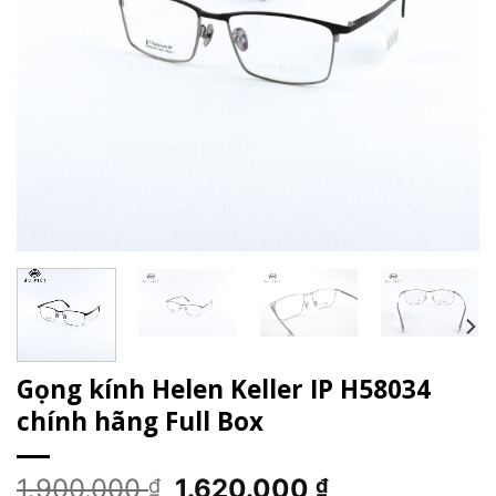
Gọng kính Helen Keller IP H58034
chính hãng Full Box
Giá
Giá
1.900.000
1.620.000
₫
₫