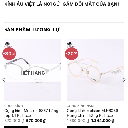
KÍNH ÂU VIỆT LÀ NƠI GỬI GẮM ĐÔI MẮT CỦA BẠN!
SẢN PHẨM TƯƠNG TỰ
-30%
-20%
HẾT HÀNG
GỌNG KÍNH
GỌNG KÍNH NAM
Gọng kính Molsion 6867 hàng
Gọng kính Molsion MJ-6089
rep 1:1 Full box
Hàng chính hãng Full box
Giá
Giá
Giá
Giá
820.000
₫
570.000
₫
1.680.000
₫
1.344.000
₫
gốc
hiện
gốc
hiện
là:
tại
là:
tại