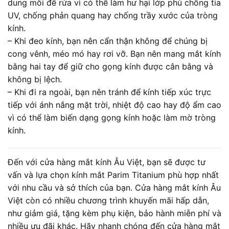
dung môi để rửa vì có thể làm hư hại lớp phủ chống tia
UV, chống phản quang hay chống trầy xước của tròng
kính.
– Khi đeo kính, bạn nên cẩn thận không để chúng bị
cong vênh, méo mó hay rơi vỡ. Bạn nên mang mắt kính
bằng hai tay để giữ cho gọng kính được cân bằng và
không bị lệch.
– Khi đi ra ngoài, bạn nên tránh để kính tiếp xúc trực
tiếp với ánh nắng mặt trời, nhiệt độ cao hay độ ẩm cao
vì có thể làm biến dạng gọng kính hoặc làm mờ tròng
kính.
Đến với cửa hàng mắt kính Âu Việt, bạn sẽ được tư
vấn và lựa chọn kính mắt Parim Titanium phù hợp nhất
với nhu cầu và sở thích của bạn. Cửa hàng mắt kính Âu
Việt còn có nhiều chương trình khuyến mãi hấp dẫn,
như giảm giá, tặng kèm phụ kiện, bảo hành miễn phí và
nhiều ưu đãi khác. Hãy nhanh chóng đến cửa hàng mắt