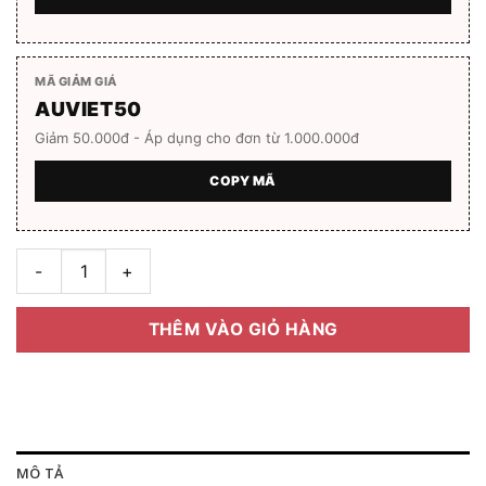
MÃ GIẢM GIÁ
AUVIET50
Giảm 50.000đ - Áp dụng cho đơn từ 1.000.000đ
COPY MÃ
Gọng kính Helen Keller IP H58034 chính hãng Full Box số lượn
THÊM VÀO GIỎ HÀNG
MÔ TẢ