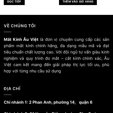
ĐỌC TIẾP
THÊM VÀO GIỎ HÀNG
820.000 ₫.
là:
1.680.000 ₫.
là:
₫.
570.000 ₫.
1.344.0
VỀ CHÚNG TÔI
Mắt Kính Âu Việt
là đơn vị chuyên cung cấp các sản
phẩm mắt kính chính hãng, đa dạng mẫu mã và đạt
tiêu chuẩn chất lượng cao. Với đội ngũ tư vấn giàu kinh
nghiệm và quy trình đo mắt – cắt kính chính xác, Âu
Việt cam kết mang đến giải pháp thị lực tối ưu, phù
hợp với từng nhu cầu sử dụng
ĐỊA CHỈ
Chi nhánh 1: 2 Phan Anh, phường 14, quận 6