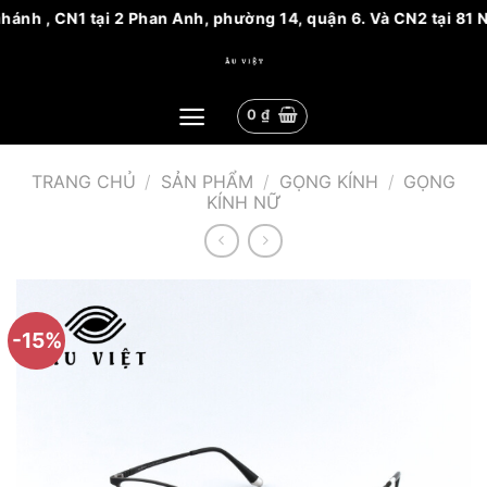
, CN1 tại 2 Phan Anh, phường 14, quận 6. Và CN2 tại 81 Nguyễn
Bỏ
qua
nội
0
₫
dung
TRANG CHỦ
/
SẢN PHẨM
/
GỌNG KÍNH
/
GỌNG
KÍNH NỮ
-15%