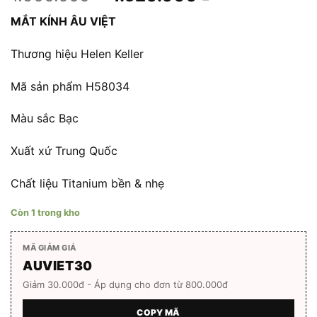
gốc
hiện
MẮT KÍNH ÂU VIỆT
là:
tại
1.900.000 ₫.
là:
Thương hiệu Helen Keller
1.620.000 ₫.
Mã sản phẩm H58034
Màu sắc Bạc
Xuất xứ Trung Quốc
Chất liệu Titanium bền & nhẹ
Còn 1 trong kho
MÃ GIẢM GIÁ
AUVIET30
Giảm 30.000đ - Áp dụng cho đơn từ 800.000đ
COPY MÃ