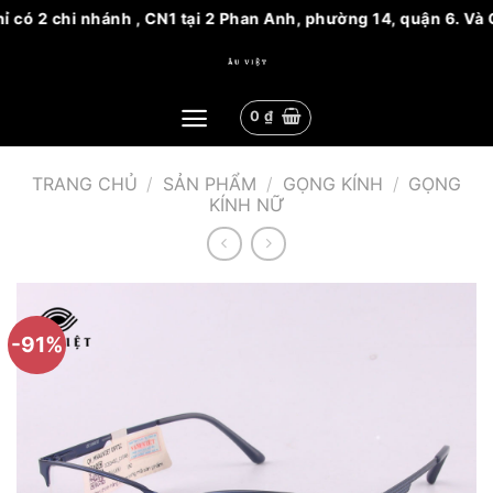
 có 2 chi nhánh , CN1 tại 2 Phan Anh, phường 14, quận 6. Và 
Bỏ
qua
nội
0
₫
dung
TRANG CHỦ
/
SẢN PHẨM
/
GỌNG KÍNH
/
GỌNG
KÍNH NỮ
-91%