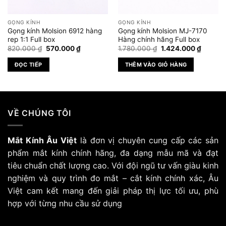
GỌNG KÍNH
GỌNG KÍNH
Gọng kính Molsion 6912 hàng
Gọng kính Molsion MJ-7170
rep 1:1 Full box
Hàng chính hãng Full box
Giá
Giá
Giá
Giá
820.000
₫
570.000
₫
1.780.000
₫
1.424.000
₫
gốc
hiện
gốc
hiện
là:
tại
là:
tại
ĐỌC TIẾP
THÊM VÀO GIỎ HÀNG
820.000 ₫.
là:
1.780.000 ₫.
là:
.000 ₫.
570.000 ₫.
1.424.0
VỀ CHÚNG TÔI
Mắt Kính Âu Việt
là đơn vị chuyên cung cấp các sản
phẩm mắt kính chính hãng, đa dạng mẫu mã và đạt
tiêu chuẩn chất lượng cao. Với đội ngũ tư vấn giàu kinh
nghiệm và quy trình đo mắt – cắt kính chính xác, Âu
Việt cam kết mang đến giải pháp thị lực tối ưu, phù
hợp với từng nhu cầu sử dụng