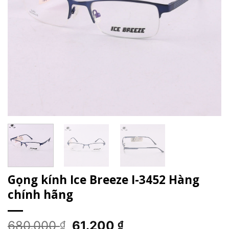
Gọng kính Ice Breeze I-3452 Hàng
chính hãng
Giá
Giá
680.000
61.200
₫
₫