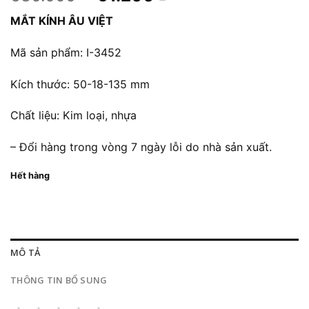
gốc
hiện
MẮT KÍNH ÂU VIỆT
là:
tại
680.000 ₫.
là:
Mã sản phẩm: I-3452
61.200 ₫.
Kích thước: 50-18-135 mm
Chất liệu: Kim loại, nhựa
– Đổi hàng trong vòng 7 ngày lỗi do nhà sản xuất.
Hết hàng
MÔ TẢ
THÔNG TIN BỔ SUNG