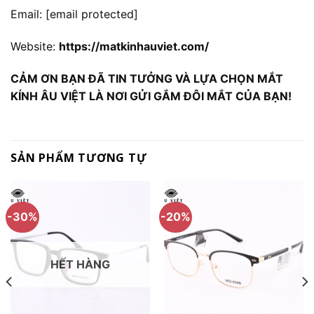
Email:
[email protected]
Website:
https://matkinhauviet.com/
CẢM ƠN BẠN ĐÃ TIN TƯỞNG VÀ LỰA CHỌN MẮT
KÍNH ÂU VIỆT LÀ NƠI GỬI GẮM ĐÔI MẮT CỦA BẠN!
SẢN PHẨM TƯƠNG TỰ
-30%
-20%
HẾT HÀNG