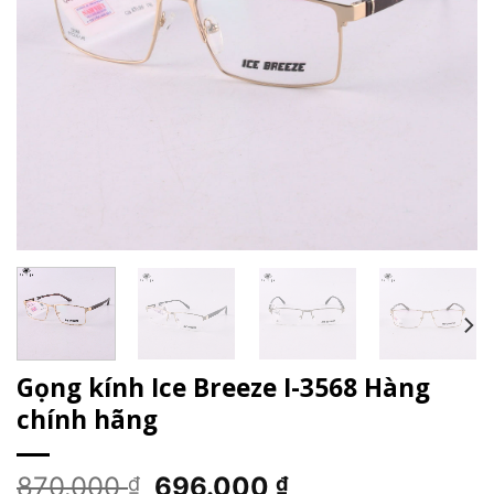
Gọng kính Ice Breeze I-3568 Hàng
chính hãng
Giá
Giá
870.000
696.000
₫
₫