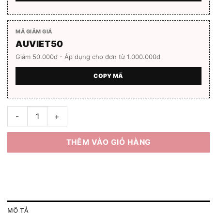
MÃ GIẢM GIÁ
AUVIET50
Giảm 50.000đ - Áp dụng cho đơn từ 1.000.000đ
COPY MÃ
Gọng kính Ice Breeze I-3568 Hàng chính hãng số lượng
THÊM VÀO GIỎ HÀNG
MÔ TẢ