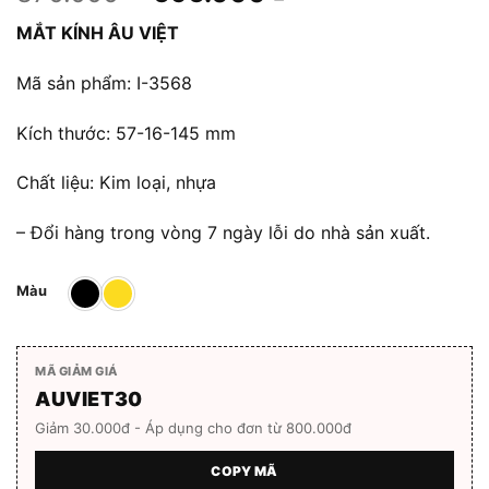
gốc
hiện
MẮT KÍNH ÂU VIỆT
là:
tại
870.000 ₫.
là:
Mã sản phẩm: I-3568
696.000 ₫.
Kích thước: 57-16-145 mm
Chất liệu: Kim loại, nhựa
– Đổi hàng trong vòng 7 ngày lỗi do nhà sản xuất.
Màu
MÃ GIẢM GIÁ
AUVIET30
Giảm 30.000đ - Áp dụng cho đơn từ 800.000đ
COPY MÃ