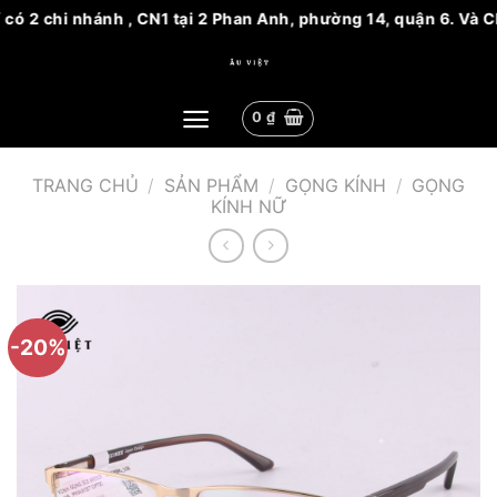
có 2 chi nhánh , CN1 tại 2 Phan Anh, phường 14, quận 6. Và CN
Bỏ
qua
nội
0
₫
dung
TRANG CHỦ
/
SẢN PHẨM
/
GỌNG KÍNH
/
GỌNG
KÍNH NỮ
-20%