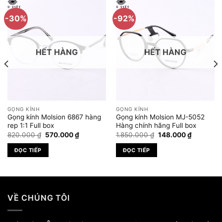
-30%
-92%
HẾT HÀNG
HẾT HÀNG
GỌNG KÍNH
GỌNG KÍNH
Gọng kính Molsion 6867 hàng
Gọng kính Molsion MJ-5052
rep 1:1 Full box
Hàng chính hãng Full box
Giá
Giá
Giá
Giá
820.000
₫
570.000
₫
1.850.000
₫
148.000
₫
gốc
hiện
gốc
hiện
là:
tại
là:
tại
ĐỌC TIẾP
ĐỌC TIẾP
820.000 ₫.
là:
1.850.000 ₫.
là:
₫.
570.000 ₫.
148.000 
VỀ CHÚNG TÔI