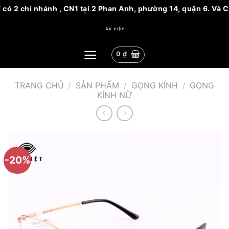
có 2 chi nhánh , CN1 tại 2 Phan Anh, phường 14, quận 6. Và C
Bỏ
qua
nội
0
₫
dung
TRANG CHỦ
/
SẢN PHẨM
/
GỌNG KÍNH
/
GỌNG
KÍNH NỮ
-20%