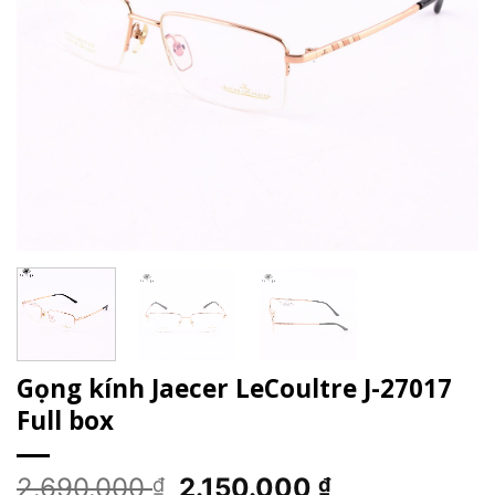
Gọng kính Jaecer LeCoultre J-27017
Full box
Giá
Giá
2.690.000
2.150.000
₫
₫