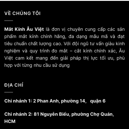
này
có
VỀ CHÚNG TÔI
nhiều
biến
Mắt Kính Âu Việt
là đơn vị chuyên cung cấp các sản
thể.
Các
phẩm mắt kính chính hãng, đa dạng mẫu mã và đạt
tùy
tiêu chuẩn chất lượng cao. Với đội ngũ tư vấn giàu kinh
chọn
nghiệm và quy trình đo mắt – cắt kính chính xác, Âu
có
Việt cam kết mang đến giải pháp thị lực tối ưu, phù
thể
hợp với từng nhu cầu sử dụng
được
chọn
trên
trang
ĐỊA CHỈ
sản
phẩm
Chi nhánh 1: 2 Phan Anh, phường 14, quận 6
Chi nhánh 2: 81 Nguyễn Biểu, phường Chợ Quán,
HCM