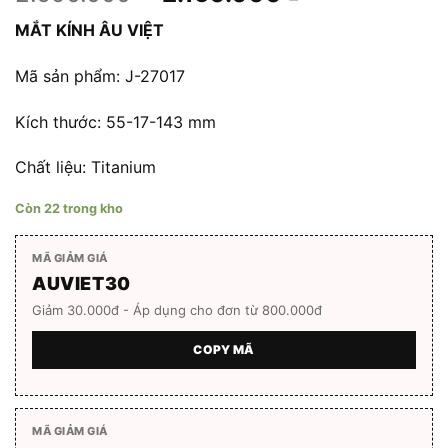
gốc
hiện
MẮT KÍNH ÂU VIỆT
là:
tại
2.690.000 ₫.
là:
Mã sản phẩm: J-27017
2.150.000 ₫.
Kích thước: 55-17-143 mm
Chất liệu: Titanium
Còn 22 trong kho
MÃ GIẢM GIÁ
AUVIET30
Giảm 30.000đ - Áp dụng cho đơn từ 800.000đ
COPY MÃ
MÃ GIẢM GIÁ