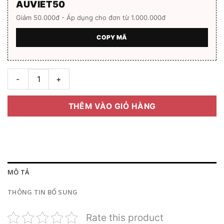
AUVIET50
Giảm 50.000đ - Áp dụng cho đơn từ 1.000.000đ
COPY MÃ
Gọng kính Jaecer LeCoultre J-27017 Full box số lượng
THÊM VÀO GIỎ HÀNG
MÔ TẢ
THÔNG TIN BỔ SUNG
Rate this product