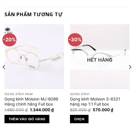
SẢN PHẨM TƯƠNG TỰ
-20%
-30%
HẾT HÀNG
GỌNG KÍNH NAM
GỌNG KÍNH
Gọng kính Molsion MJ-6089
Gọng kính Molsion S-6321
Hàng chính hãng Full box
hàng rep 1:1 Full box
Giá
Giá
Giá
Giá
1.680.000
₫
1.344.000
₫
820.000
₫
570.000
₫
gốc
hiện
gốc
hiện
là:
tại
là:
tại
THÊM VÀO GIỎ HÀNG
CHỌN
1.680.000 ₫.
là:
820.000 ₫.
là:
.000 ₫.
1.344.000 ₫.
570.000 ₫
Sản
phẩm