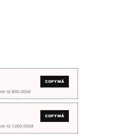
tại
0.000 ₫.
là:
1.800.000 ₫.
COPY MÃ
đơn từ 800.000đ
COPY MÃ
ơn từ 1.000.000đ