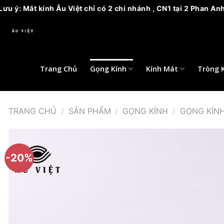
u Việt chỉ có 2 chi nhánh , CN1 tại 2 Phan Anh, phường 14, qu
Bỏ
qua
nội
dung
Trang Chủ
Gọng Kính
Kính Mát
Tròng 
TRANG CHỦ
/
SẢN PHẨM
/
GỌNG KÍNH
/
GỌNG KÍN
-20%