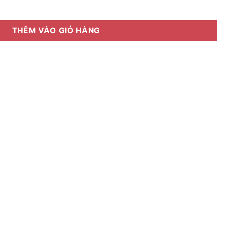
-27057 Full box số lượng
THÊM VÀO GIỎ HÀNG