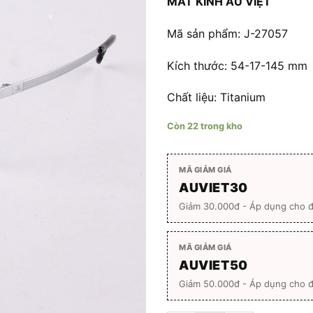
MẮT KÍNH ÂU VIỆT
là:
2.25
Mã sản phẩm: J-27057
Kích thước: 54-17-145 mm
Chất liệu: Titanium
Còn 22 trong kho
MÃ GIẢM GIÁ
AUVIET30
Giảm 30.000đ - Áp dụng cho 
MÃ GIẢM GIÁ
AUVIET50
Giảm 50.000đ - Áp dụng cho đ