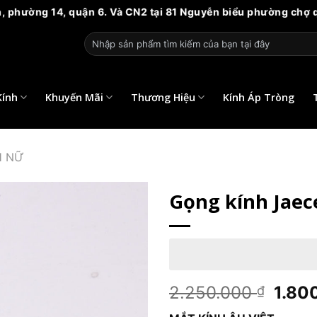
ận 6. Và CN2 tại 81 Nguyễn biểu phường chợ quán HCM. Vui lòn
Tìm
kiếm:
Kính
Khuyến Mãi
Thương Hiệu
Kính Áp Tròng
H NỮ
Gọng kính Jaece
Giá
2.250.000
1.80
₫
gốc