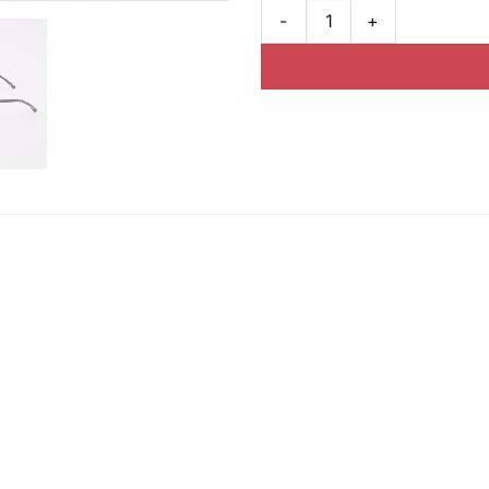
Gọng kính Jaecer LeCoultre J