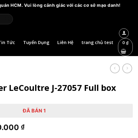
g cảnh giác với các cơ sở mạo danh!
Tin Tức
Tuyển Dụng
Liên Hệ
trang chủ test
0
₫
r LeCoultre J-27057 Full box
ĐÃ BÁN 1
Giá
0.000
₫
hiện