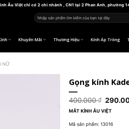
chỉ có 2 chi nhánh , CN1 tại 2 Phan Anh, phường 14, quận 6. V
Tìm
kiếm:
Kính
Khuyến Mãi
Thương Hiệu
Kính Áp Tròng
H NỮ
Gọng kính Kad
Giá
400.000
290.0
₫
gốc
MẮT KÍNH ÂU VIỆT
là:
400.00
Mã sản phẩm: 13016