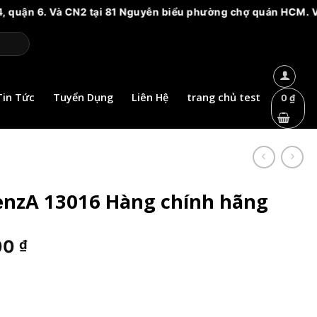
à CN2 tại 81 Nguyễn biểu phường chợ quán HCM. Vui lòng cảnh 
Tin Tức
Tuyển Dụng
Liên Hệ
trang chủ test
0
₫
enzA 13016 Hàng chính hãng
Giá
00
₫
hiện
tại
0 ₫.
là:
290.000 ₫.