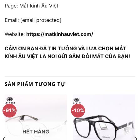
Page: Mắt kính Âu Việt
Email:
[email protected]
Website:
https://matkinhauviet.com/
CẢM ƠN BẠN ĐÃ TIN TƯỞNG VÀ LỰA CHỌN MẮT
KÍNH ÂU VIỆT LÀ NƠI GỬI GẮM ĐÔI MẮT CỦA BẠN!
SẢN PHẨM TƯƠNG TỰ
-91%
-10%
HẾT HÀNG