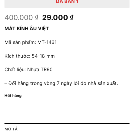
ĐÃ BÁN 1
Giá
Giá
400.000
29.000
₫
₫
gốc
hiện
MẮT KÍNH ÂU VIỆT
là:
tại
400.000 ₫.
là:
Mã sản phẩm: MT-1461
29.000 ₫.
Kích thước: 54-18 mm
Chất liệu: Nhựa TR90
– Đổi hàng trong vòng 7 ngày lỗi do nhà sản xuất.
Hết hàng
MÔ TẢ