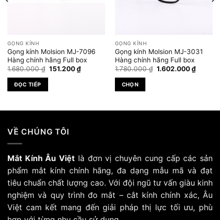
GỌNG KÍNH
GỌNG KÍNH
Gọng kính Molsion MJ-7096
Gọng kính Molsion MJ-3031
Hàng chính hãng Full box
Hàng chính hãng Full box
Giá
Giá
Giá
Giá
1.680.000
₫
151.200
₫
1.780.000
₫
1.602.000
₫
gốc
hiện
gốc
hiện
là:
tại
là:
tại
ĐỌC TIẾP
CHỌN
1.680.000 ₫.
là:
1.780.000 ₫.
là:
.000 ₫.
151.200 ₫.
1.602.0
Sản
phẩm
này
có
VỀ CHÚNG TÔI
nhiều
biến
Mắt Kính Âu Việt
là đơn vị chuyên cung cấp các sản
thể.
Các
phẩm mắt kính chính hãng, đa dạng mẫu mã và đạt
tùy
tiêu chuẩn chất lượng cao. Với đội ngũ tư vấn giàu kinh
chọn
nghiệm và quy trình đo mắt – cắt kính chính xác, Âu
có
Việt cam kết mang đến giải pháp thị lực tối ưu, phù
thể
hợp với từng nhu cầu sử dụng
được