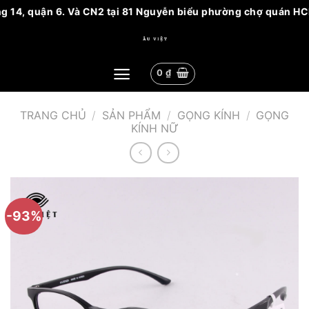
 14, quận 6. Và CN2 tại 81 Nguyễn biểu phường chợ quán HCM. 
Bỏ
qua
nội
0
₫
dung
TRANG CHỦ
/
SẢN PHẨM
/
GỌNG KÍNH
/
GỌNG
KÍNH NỮ
-93%