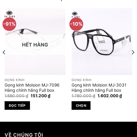
-91%
-10%
HẾT HÀNG
GỌNG KÍNH
GỌNG KÍNH
Gọng kính Molsion MJ-7096
Gọng kính Molsion MJ-3031
Hàng chính hãng Full box
Hàng chính hãng Full box
Giá
Giá
Giá
Giá
1.680.000
₫
151.200
₫
1.780.000
₫
1.602.000
₫
gốc
hiện
gốc
hiện
là:
tại
là:
tại
ĐỌC TIẾP
CHỌN
1.680.000 ₫.
là:
1.780.000 ₫.
là:
 ₫.
151.200 ₫.
1.602.0
Sản
phẩm
này
có
VỀ CHÚNG TÔI