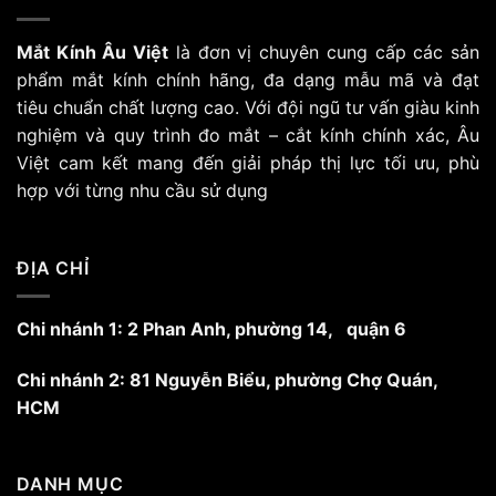
nhiều
biến
Mắt Kính Âu Việt
là đơn vị chuyên cung cấp các sản
thể.
Các
phẩm mắt kính chính hãng, đa dạng mẫu mã và đạt
tùy
tiêu chuẩn chất lượng cao. Với đội ngũ tư vấn giàu kinh
chọn
nghiệm và quy trình đo mắt – cắt kính chính xác, Âu
có
Việt cam kết mang đến giải pháp thị lực tối ưu, phù
thể
hợp với từng nhu cầu sử dụng
được
chọn
trên
trang
ĐỊA CHỈ
sản
phẩm
Chi nhánh 1: 2 Phan Anh, phường 14, quận 6
Chi nhánh 2: 81 Nguyễn Biểu, phường Chợ Quán,
HCM
DANH MỤC