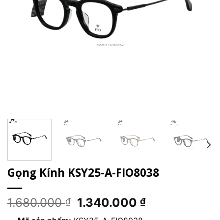
Gọng Kính KSY25-A-FIO8038
Giá
Giá
1.680.000
1.340.000
₫
₫
gốc
hiện