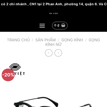
 có 2 chi nhánh , CN1 tại 2 Phan Anh, phường 14, quận 6. Và 
Bỏ
qua
nội
0
₫
dung
TRANG CHỦ
/
SẢN PHẨM
/
GỌNG KÍNH
/
GỌNG
KÍNH NỮ
-20%