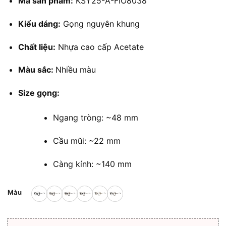
Mã sản phẩm:
KSY25-A-FIO8038
là:
tại
1.680.000 ₫.
là:
Kiểu dáng:
Gọng nguyên khung
1.340.000 ₫.
Chất liệu:
Nhựa cao cấp Acetate
Màu sắc:
Nhiều màu
Size gọng:
Ngang tròng: ~48 mm
Cầu mũi: ~22 mm
Càng kính: ~140 mm
Màu