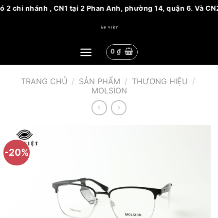
 2 chi nhánh , CN1 tại 2 Phan Anh, phường 14, quận 6. Và CN2
Bỏ
qua
nội
0
₫
dung
TRANG CHỦ
/
SẢN PHẨM
/
THƯƠNG HIỆU
/
MOLSION
-20%