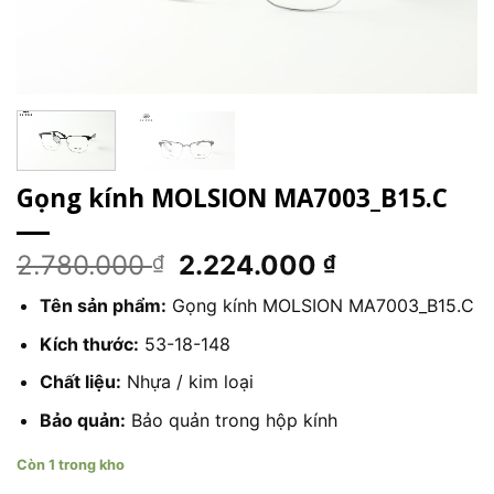
Gọng kính MOLSION MA7003_B15.C
Giá
Giá
2.780.000
2.224.000
₫
₫
gốc
hiện
Tên sản phẩm:
Gọng kính MOLSION MA7003_B15.C
là:
tại
2.780.000 ₫.
là:
Kích thước:
53-18-148
2.224.000 ₫
Chất liệu:
Nhựa / kim loại
Bảo quản:
Bảo quản trong hộp kính
Còn 1 trong kho