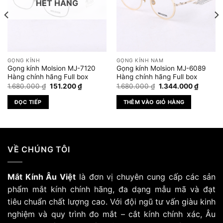
HẾT HÀNG
GỌNG KÍNH
GỌNG KÍNH NAM
Gọng kính Molsion MJ-7120
Gọng kính Molsion MJ-6089
Hàng chính hãng Full box
Hàng chính hãng Full box
Giá
Giá
Giá
Giá
1.680.000
₫
151.200
₫
1.680.000
₫
1.344.000
₫
gốc
hiện
gốc
hiện
là:
tại
là:
tại
ĐỌC TIẾP
THÊM VÀO GIỎ HÀNG
1.680.000 ₫.
là:
1.680.000 ₫.
là:
000 ₫.
151.200 ₫.
1.344.0
VỀ CHÚNG TÔI
Mắt Kính Âu Việt
là đơn vị chuyên cung cấp các sản
phẩm mắt kính chính hãng, đa dạng mẫu mã và đạt
tiêu chuẩn chất lượng cao. Với đội ngũ tư vấn giàu kinh
nghiệm và quy trình đo mắt – cắt kính chính xác, Âu