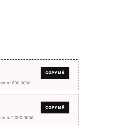
.000 ₫.
là:
1.344.000 ₫.
COPY MÃ
đơn từ 800.000đ
COPY MÃ
ơn từ 1.000.000đ
ng chính hãng Full box số lượng