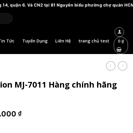
ận 6. Và CN2 tại 81 Nguyễn biểu phường chợ quán HCM. Vui lòn
Tin Tức
Tuyển Dụng
Liên Hệ
trang chủ test
0
₫
ion MJ-7011 Hàng chính hãng
Giá
4.000
₫
hiện
tại