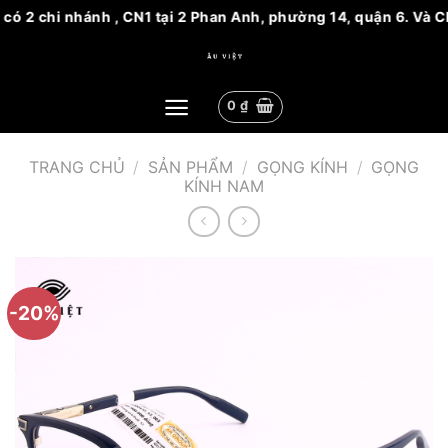
ó 2 chi nhánh , CN1 tại 2 Phan Anh, phường 14, quận 6. Và CN
Bỏ
qua
nội
0
₫
dung
TRANG CHỦ
/
SẢN PHẨM
/
GỌNG KÍNH
/
GỌNG
KÍNH NAM
-20%