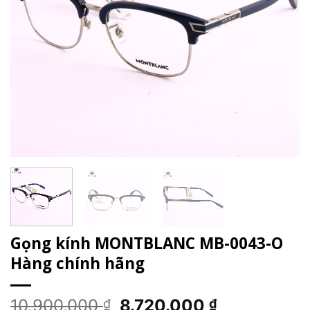
Gọng kính MONTBLANC MB-0043-O
Hàng chính hãng
Giá
Giá
10.900.000
8.720.000
₫
₫