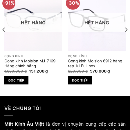
-91%
-30%
HẾT HÀNG
HẾT HÀNG
GỌNG KÍNH
GỌNG KÍNH
Gọng kính Molsion MJ-7169
Gọng kính Molsion 6912 hàng
Hàng chính hãng
rep 1:1 Full box
Giá
Giá
Giá
Giá
1.680.000
₫
151.200
₫
820.000
₫
570.000
₫
gốc
hiện
gốc
hiện
là:
tại
là:
tại
ĐỌC TIẾP
ĐỌC TIẾP
1.680.000 ₫.
là:
820.000 ₫.
là:
₫.
151.200 ₫.
570.000 ₫
VỀ CHÚNG TÔI
Mắt Kính Âu Việt
là đơn vị chuyên cung cấp các sản