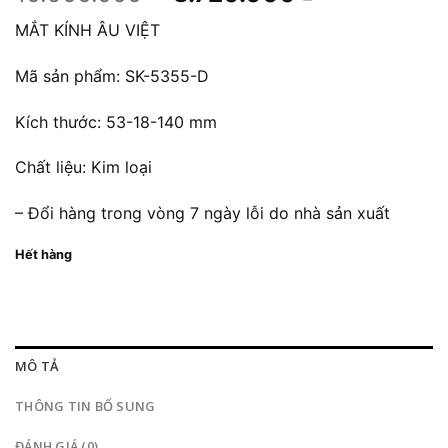
gốc
hiện
MẮT KÍNH ÂU VIỆT
là:
tại
10.900.000 ₫.
là:
Mã sản phẩm: SK-5355-D
8.720.000 
Kích thước: 53-18-140 mm
Chất liệu: Kim loại
– Đổi hàng trong vòng 7 ngày lỗi do nhà sản xuất
Hết hàng
MÔ TẢ
THÔNG TIN BỔ SUNG
ĐÁNH GIÁ (0)