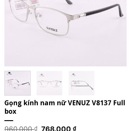
Gọng kính nam nữ VENUZ V8137 Full
box
Giá
Giá
960.000
768.000
₫
₫