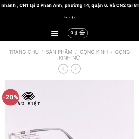
nhánh , CN1 tại 2 Phan Anh, phường 14, quận 6. Và CN2 tại 81
Bỏ
qua
nội
0
₫
dung
TRANG CHỦ
/
SẢN PHẨM
/
GỌNG KÍNH
/
GỌNG
KÍNH NỮ
-20%