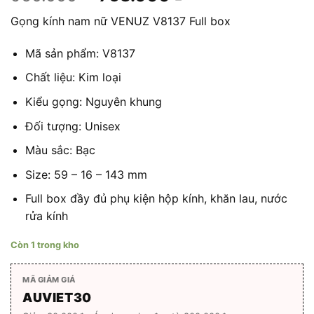
gốc
hiện
Gọng kính nam nữ VENUZ V8137 Full box
là:
tại
960.000 ₫.
là:
Mã sản phẩm: V8137
768.000 ₫.
Chất liệu: Kim loại
Kiểu gọng: Nguyên khung
Đối tượng: Unisex
Màu sắc: Bạc
Size: 59 – 16 – 143 mm
Full box đầy đủ phụ kiện hộp kính, khăn lau, nước
rửa kính
Còn 1 trong kho
MÃ GIẢM GIÁ
AUVIET30