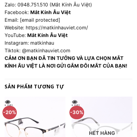
Zalo: 0948.751.510 (Mắt Kính Âu Việt)
Facebook:
Mắt Kính Âu Việt
Email:
[email protected]
Website:
https://matkinhauviet.com/
YouTube:
Mắt Kính Âu Việt
Instagram:
matkinhau
Tiktok:
@matkinhauviet.com
CẢM ƠN BẠN ĐÃ TIN TƯỞNG VÀ LỰA CHỌN MẮT
KÍNH ÂU VIỆT LÀ NƠI GỬI GẮM ĐÔI MẮT CỦA BẠN!
SẢN PHẨM TƯƠNG TỰ
-20%
-30%
HẾT HÀNG