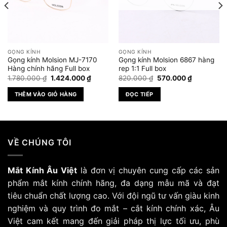
GỌNG KÍNH
GỌNG KÍNH
Gọng kính Molsion MJ-7170
Gọng kính Molsion 6867 hàng
Hàng chính hãng Full box
rep 1:1 Full box
Giá
Giá
Giá
Giá
1.780.000
₫
1.424.000
₫
820.000
₫
570.000
₫
gốc
hiện
gốc
hiện
là:
tại
là:
tại
THÊM VÀO GIỎ HÀNG
ĐỌC TIẾP
1.780.000 ₫.
là:
820.000 ₫.
là:
.000 ₫.
1.424.000 ₫.
570.000 ₫
VỀ CHÚNG TÔI
Mắt Kính Âu Việt
là đơn vị chuyên cung cấp các sản
phẩm mắt kính chính hãng, đa dạng mẫu mã và đạt
tiêu chuẩn chất lượng cao. Với đội ngũ tư vấn giàu kinh
nghiệm và quy trình đo mắt – cắt kính chính xác, Âu
Việt cam kết mang đến giải pháp thị lực tối ưu, phù