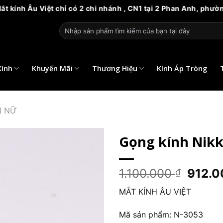
 chỉ có 2 chi nhánh , CN1 tại 2 Phan Anh, phường 14, quận 6. 
Tìm
kiếm:
Kính
Khuyến Mãi
Thương Hiệu
Kính Áp Tròng
H NỮ
Gọng kính Nikk
Giá
1.100.000
912.
₫
gốc
MẮT KÍNH ÂU VIỆT
là:
1.100
Mã sản phẩm: N-3053