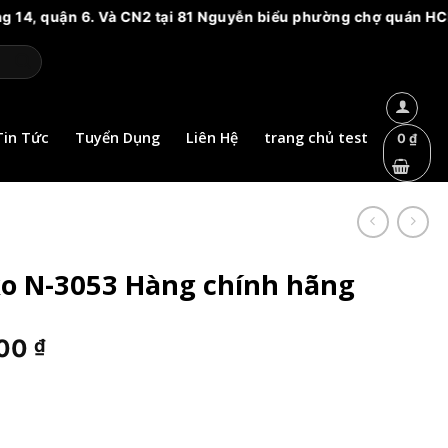
Và CN2 tại 81 Nguyễn biểu phường chợ quán HCM. Vui lòng cảnh
Tin Tức
Tuyển Dụng
Liên Hệ
trang chủ test
0
₫
o N-3053 Hàng chính hãng
Giá
000
₫
hiện
tại
.000 ₫.
là:
912.000 ₫.