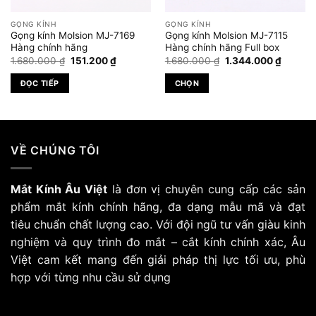
GỌNG KÍNH
GỌNG KÍNH
Gọng kính Molsion MJ-7169
Gọng kính Molsion MJ-7115
Hàng chính hãng
Hàng chính hãng Full box
Giá
Giá
Giá
Giá
1.680.000
₫
151.200
₫
1.680.000
₫
1.344.000
₫
gốc
hiện
gốc
hiện
là:
tại
là:
tại
ĐỌC TIẾP
CHỌN
1.680.000 ₫.
là:
1.680.000 ₫.
là:
 ₫.
151.200 ₫.
1.344.0
Sản
phẩm
này
có
VỀ CHÚNG TÔI
nhiều
biến
Mắt Kính Âu Việt
là đơn vị chuyên cung cấp các sản
thể.
Các
phẩm mắt kính chính hãng, đa dạng mẫu mã và đạt
tùy
tiêu chuẩn chất lượng cao. Với đội ngũ tư vấn giàu kinh
chọn
nghiệm và quy trình đo mắt – cắt kính chính xác, Âu
có
Việt cam kết mang đến giải pháp thị lực tối ưu, phù
thể
hợp với từng nhu cầu sử dụng
được
chọn
trên