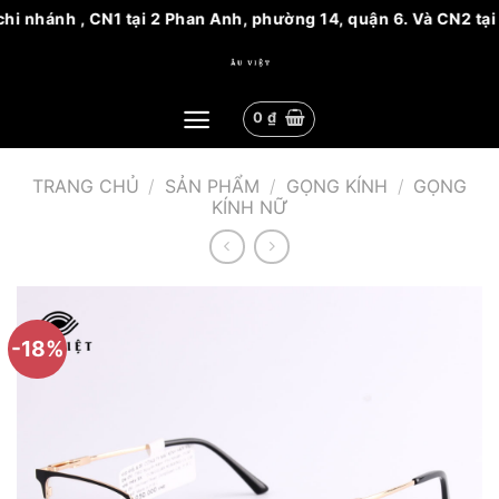
hi nhánh , CN1 tại 2 Phan Anh, phường 14, quận 6. Và CN2 tại 
Bỏ
qua
nội
0
₫
dung
TRANG CHỦ
/
SẢN PHẨM
/
GỌNG KÍNH
/
GỌNG
KÍNH NỮ
-18%