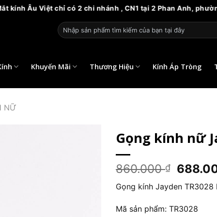
Âu Việt chỉ có 2 chi nhánh , CN1 tại 2 Phan Anh, phường 14, 
Tìm
kiếm:
Kính
Khuyến Mãi
Thương Hiệu
Kính Áp Tròng
H NỮ
Gọng kính nữ J
Giá
860.000
688.0
₫
gốc
Gọng kính Jayden TR3028 h
là:
860.00
Mã sản phẩm: TR3028