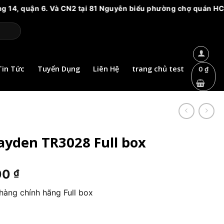
quận 6. Và CN2 tại 81 Nguyễn biểu phường chợ quán HCM. Vui l
Tin Tức
Tuyển Dụng
Liên Hệ
trang chủ test
0
₫
ayden TR3028 Full box
Giá
00
₫
hiện
àng chính hãng Full box
tại
0 ₫.
là:
688.000 ₫.