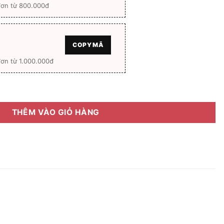
đơn từ 800.000đ
COPY MÃ
ơn từ 1.000.000đ
ull box số lượng
THÊM VÀO GIỎ HÀNG