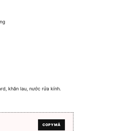
ung
rd, khăn lau, nước rửa kính.
COPY MÃ