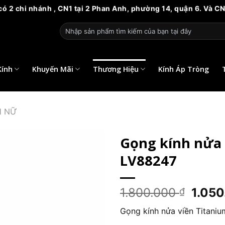
hi nhánh , CN1 tại 2 Phan Anh, phường 14, quận 6. Và CN2 tại
Tìm
kiếm:
Kính
Khuyến Mãi
Thương Hiệu
Kính Áp Tròng
H NỮ
Gọng kính nửa 
LV88247
Giá
1.800.000
1.05
₫
gốc
Gọng kính nửa viền Titani
là: