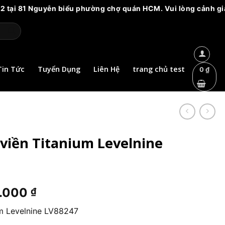
 81 Nguyễn biểu phường chợ quán HCM. Vui lòng cảnh giác với c
Tin Tức
Tuyển Dụng
Liên Hệ
trang chủ test
0
₫
viền Titanium Levelnine
Giá
0.000
₫
hiện
um Levelnine LV88247
tại