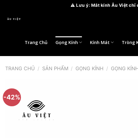
⚠️ Lưu ý: Mắt kính Âu Việt chỉ có 2 c
Bỏ
qua
nội
dung
Trang Chủ
Gọng Kính
Kính Mát
Tròng 
TRANG CHỦ
/
SẢN PHẨM
/
GỌNG KÍNH
/
GỌNG KÍN
-42%