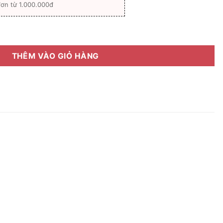
ơn từ 1.000.000đ
Levelnine LV88247 số lượng
THÊM VÀO GIỎ HÀNG