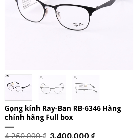
Gọng kính Ray-Ban RB-6346 Hàng
chính hãng Full box
Giá
Giá
4.250.000
3.400.000
₫
₫