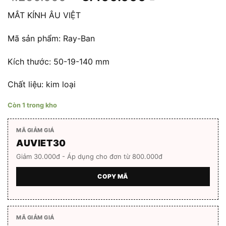
gốc
hiện
MẮT KÍNH ÂU VIỆT
là:
tại
4.250.000 ₫.
là:
Mã sản phẩm: Ray-Ban
3.400.000 
Kích thước: 50-19-140 mm
Chất liệu: kim loại
Còn 1 trong kho
MÃ GIẢM GIÁ
AUVIET30
Giảm 30.000đ - Áp dụng cho đơn từ 800.000đ
COPY MÃ
MÃ GIẢM GIÁ