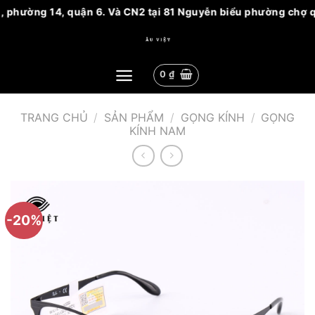
phường 14, quận 6. Và CN2 tại 81 Nguyễn biểu phường chợ quán
Bỏ
qua
nội
0
₫
dung
TRANG CHỦ
/
SẢN PHẨM
/
GỌNG KÍNH
/
GỌNG
KÍNH NAM
-20%