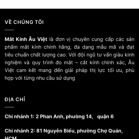
phẩm
này
có
VỀ CHÚNG TÔI
nhiều
biến
Mắt Kính Âu Việt
là đơn vị chuyên cung cấp các sản
thể.
Các
phẩm mắt kính chính hãng, đa dạng mẫu mã và đạt
tùy
tiêu chuẩn chất lượng cao. Với đội ngũ tư vấn giàu kinh
chọn
nghiệm và quy trình đo mắt – cắt kính chính xác, Âu
có
Việt cam kết mang đến giải pháp thị lực tối ưu, phù
thể
hợp với từng nhu cầu sử dụng
được
chọn
trên
trang
ĐỊA CHỈ
sản
phẩm
Chi nhánh 1: 2 Phan Anh, phường 14, quận 6
Chi nhánh 2: 81 Nguyễn Biểu, phường Chợ Quán,
HCM