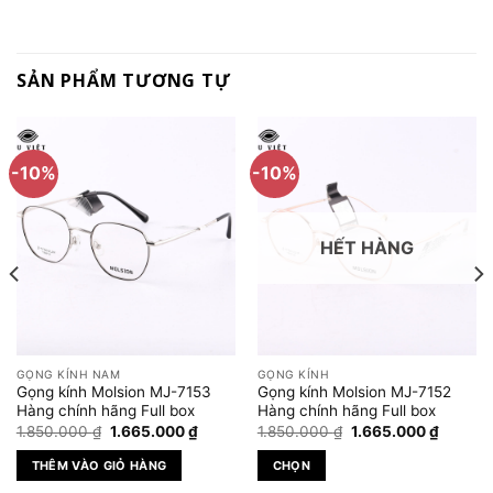
SẢN PHẨM TƯƠNG TỰ
-10%
-10%
HẾT HÀNG
GỌNG KÍNH NAM
GỌNG KÍNH
Gọng kính Molsion MJ-7153
Gọng kính Molsion MJ-7152
Hàng chính hãng Full box
Hàng chính hãng Full box
Giá
Giá
Giá
Giá
1.850.000
₫
1.665.000
₫
1.850.000
₫
1.665.000
₫
gốc
hiện
gốc
hiện
là:
tại
là:
tại
THÊM VÀO GIỎ HÀNG
CHỌN
1.850.000 ₫.
là:
1.850.000 ₫.
là:
 ₫.
1.665.000 ₫.
1.665.0
Sản