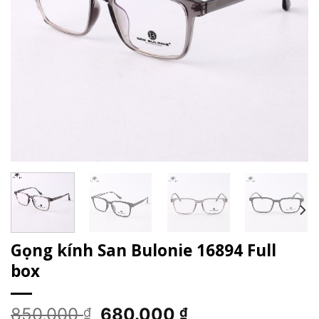
Gọng kính San Bulonie 16894 Full
box
Giá
Giá
850.000
680.000
₫
₫