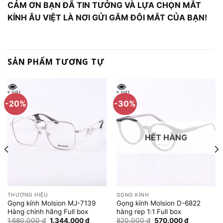
CẢM ƠN BẠN ĐÃ TIN TƯỞNG VÀ LỰA CHỌN MẮT
KÍNH ÂU VIỆT LÀ NƠI GỬI GẮM ĐÔI MẮT CỦA BẠN!
SẢN PHẨM TƯƠNG TỰ
-20%
-30%
HẾT HÀNG
THƯƠNG HIỆU
GỌNG KÍNH
Gọng kính Molsion MJ-7139
Gọng kính Molsion D-6822
Hàng chính hãng Full box
hàng rep 1:1 Full box
Giá
Giá
Giá
Giá
1.680.000
₫
1.344.000
₫
820.000
₫
570.000
₫