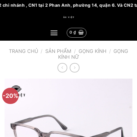
chi nhánh , CN1 tại 2 Phan Anh, phường 14, quận 6. Và CN2 tạ
Bỏ
qua
nội
0
₫
dung
TRANG CHỦ
/
SẢN PHẨM
/
GỌNG KÍNH
/
GỌNG
KÍNH NỮ
-20%