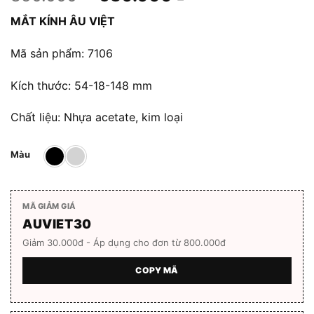
gốc
hiện
MẮT KÍNH ÂU VIỆT
là:
tại
850.000 ₫.
là:
Mã sản phẩm: 7106
680.000 ₫.
Kích thước: 54-18-148 mm
Chất liệu: Nhựa acetate, kim loại
Màu
MÃ GIẢM GIÁ
AUVIET30
Giảm 30.000đ - Áp dụng cho đơn từ 800.000đ
COPY MÃ