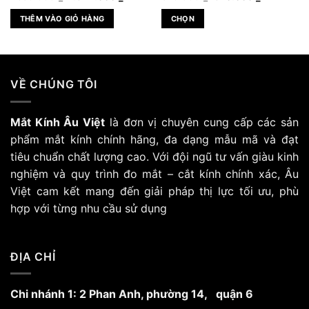
gốc
hiện
gốc
hiện
là:
tại
là:
tại
THÊM VÀO GIỎ HÀNG
CHỌN
1.680.000 ₫.
là:
820.000 ₫.
là:
000 ₫.
1.344.000 ₫.
570.000 ₫
Sản
phẩm
này
có
VỀ CHÚNG TÔI
nhiều
biến
Mắt Kính Âu Việt
là đơn vị chuyên cung cấp các sản
thể.
Các
phẩm mắt kính chính hãng, đa dạng mẫu mã và đạt
tùy
tiêu chuẩn chất lượng cao. Với đội ngũ tư vấn giàu kinh
chọn
nghiệm và quy trình đo mắt – cắt kính chính xác, Âu
có
Việt cam kết mang đến giải pháp thị lực tối ưu, phù
thể
hợp với từng nhu cầu sử dụng
được
chọn
trên
trang
ĐỊA CHỈ
sản
phẩm
Chi nhánh 1: 2 Phan Anh, phường 14, quận 6