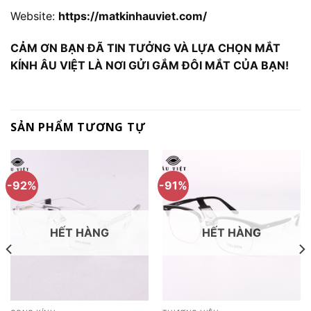
Website:
https://matkinhauviet.com/
CẢM ƠN BẠN ĐÃ TIN TƯỞNG VÀ LỰA CHỌN MẮT
KÍNH ÂU VIỆT LÀ NƠI GỬI GẮM ĐÔI MẮT CỦA BẠN!
SẢN PHẨM TƯƠNG TỰ
-92%
-91%
HẾT HÀNG
HẾT HÀNG