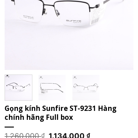
Gọng kính Sunfire ST-9231 Hàng
chính hãng Full box
Giá
Giá
1.260.000
1.134.000
₫
₫