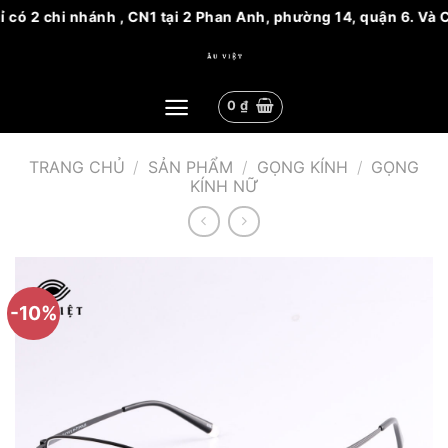
có 2 chi nhánh , CN1 tại 2 Phan Anh, phường 14, quận 6. Và CN
Bỏ
qua
nội
0
₫
dung
TRANG CHỦ
/
SẢN PHẨM
/
GỌNG KÍNH
/
GỌNG
KÍNH NỮ
-10%