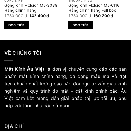
GỌNG KÍNH
THƯƠNG HIỆU
Gọng kính Molsion MJ-3038
Gọng kính Molsion MJ-6116
Hàng chính hãng
Hàng chính hãng Full box
Giá
Giá
Giá
Giá
1.780.000
₫
142.400
₫
1.780.000
₫
160.200
₫
gốc
hiện
gốc
hiện
là:
tại
là:
tại
ĐỌC TIẾP
ĐỌC TIẾP
1.780.000 ₫.
là:
1.780.000 ₫.
là:
₫.
142.400 ₫.
160.200 ₫
VỀ CHÚNG TÔI
Mắt Kính Âu Việt
là đơn vị chuyên cung cấp các sản
phẩm mắt kính chính hãng, đa dạng mẫu mã và đạt
tiêu chuẩn chất lượng cao. Với đội ngũ tư vấn giàu kinh
nghiệm và quy trình đo mắt – cắt kính chính xác, Âu
Việt cam kết mang đến giải pháp thị lực tối ưu, phù
hợp với từng nhu cầu sử dụng
ĐỊA CHỈ