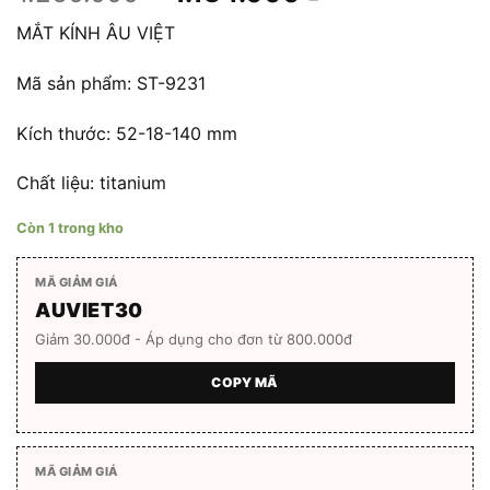
gốc
hiện
MẮT KÍNH ÂU VIỆT
là:
tại
1.260.000 ₫.
là:
Mã sản phẩm: ST-9231
1.134.000 ₫.
Kích thước: 52-18-140 mm
Chất liệu: titanium
Còn 1 trong kho
MÃ GIẢM GIÁ
AUVIET30
Giảm 30.000đ - Áp dụng cho đơn từ 800.000đ
COPY MÃ
MÃ GIẢM GIÁ