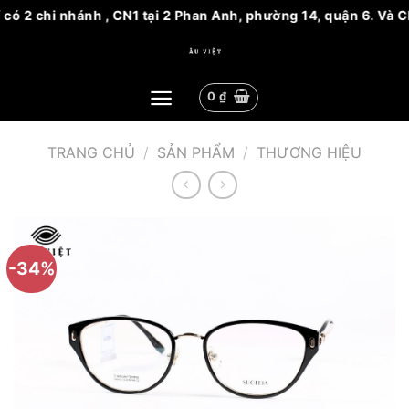
có 2 chi nhánh , CN1 tại 2 Phan Anh, phường 14, quận 6. Và C
Bỏ
qua
nội
0
₫
dung
TRANG CHỦ
/
SẢN PHẨM
/
THƯƠNG HIỆU
-34%