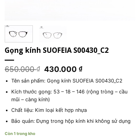
Gọng kính SUOFEIA S00430_C2
Giá
Giá
650.000
430.000
₫
₫
gốc
hiện
Tên sản phẩm: Gọng kính SUOFEIA S00430_C2
là:
tại
650.000 ₫.
là:
Kích thước gọng: 53 – 18 – 146 (rộng tròng – cầu
430.000 ₫.
mũi – càng kính)
Chất liệu: Kim loại kết hợp nhựa
Bảo quản: Đựng trong hộp kính khi không sử dụng
Còn 1 trong kho