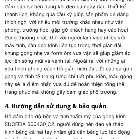
đảm bảo sự tiện dụng khi đeo cả ngày dài. Thiết kế
thanh lịch, không quá cầu kỳ giúp sản phẩm dễ dàng
thích nghi với nhiều môi trường khác nhau như văn
phòng, trường học, gặp gỡ khách hàng hay các hoạt
động thường nhật. Đối với người làm việc nhiều với
máy tính, cần đeo kính liên tục trong thời gian dài,
khung gọng nhẹ và form ôm vừa vặn sẽ giúp giảm áp
lực lên sống mũi và vành tai. Ngoài ra, với những ai
yêu thích phong cách tối giản, hiện đại, đề cao sự gọn
gàng và tinh tế trong từng chi tiết phụ kiện, mẫu gọng
này sẽ là điểm nhấn vừa đủ để hoàn thiện tổng thể
trang phục mà không gây cảm giác phô trương.
4. Hướng dẫn sử dụng & bảo quản
Để đảm bảo độ bền và tính thẩm mỹ của gọng kính
SUOFEIA S00430_C2, người dùng nên đeo và tháo
kính bằng cả hai tay nhằm giữ cân bằng lực tác động