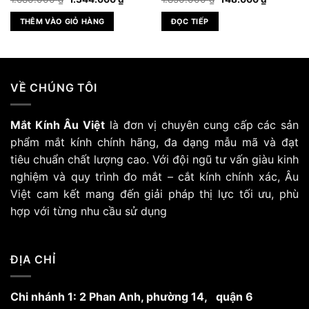
gốc
hiện
gốc
hiện
là:
tại
là:
tại
THÊM VÀO GIỎ HÀNG
ĐỌC TIẾP
1.680.000 ₫.
là:
1.850.000 ₫.
là:
₫.
1.344.000 ₫.
148.000 
VỀ CHÚNG TÔI
Mắt Kính Âu Việt
là đơn vị chuyên cung cấp các sản
phẩm mắt kính chính hãng, đa dạng mẫu mã và đạt
tiêu chuẩn chất lượng cao. Với đội ngũ tư vấn giàu kinh
nghiệm và quy trình đo mắt – cắt kính chính xác, Âu
Việt cam kết mang đến giải pháp thị lực tối ưu, phù
hợp với từng nhu cầu sử dụng
ĐỊA CHỈ
Chi nhánh 1: 2 Phan Anh, phường 14, quận 6