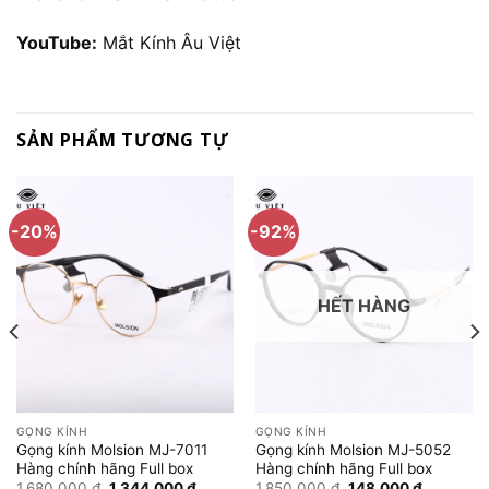
YouTube:
Mắt Kính Âu Việt
SẢN PHẨM TƯƠNG TỰ
-20%
-92%
HẾT HÀNG
GỌNG KÍNH
GỌNG KÍNH
Gọng kính Molsion MJ-7011
Gọng kính Molsion MJ-5052
Hàng chính hãng Full box
Hàng chính hãng Full box
Giá
Giá
Giá
Giá
1.680.000
₫
1.344.000
₫
1.850.000
₫
148.000
₫