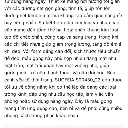
sử dụng hằng ngày. Thiết kế mang hơi hướng tối giản
với các đường nét gọn gàng, tinh tế, giúp tôn lên
đường nét khuôn mặt mà không tạo cảm giác nặng nề
hay cứng nhắc. Sự kết hợp giữa kim loại và nhựa cao
cấp mang đến tổng thể hài hòa: phần khung kim loại
tạo độ chắc chắn, cứng cáp và sang trọng, trong khi
các chi tiết nhựa giúp giảm trọng lượng, tăng độ êm ái
khi đeo. Với form dáng cân đối, kích thước tiêu chuẩn
dễ đeo, mẫu gọng này phù hợp nhiều dáng mặt như
mặt tròn, mặt trái xoan hay mặt vuông nhẹ, giúp
gương mặt trở nên thanh thoát và cân đối hơn. Bên
cạnh yếu tố thời trang, SUOFEIA S00430_C2 còn được
tối ưu về công năng khi có thể lắp đa dạng các loại
tròng kính, đáp ứng nhu cầu học tập, làm việc văn
phòng hoặc sử dụng hằng ngày. Đây là mẫu gọng
mang tính ứng dụng cao, bền bỉ và dễ phối cùng nhiều
phong cách trang phục khác nhau.