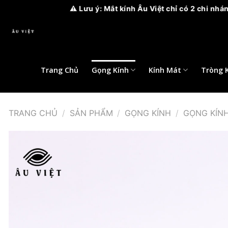
⚠️ Lưu ý: Mắt kính Âu Việt chỉ có 2 chi nhánh , CN1 tại 2 Ph
Bỏ
qua
nội
dung
Trang Chủ
Gọng Kính
Kính Mát
Tròng 
TRANG CHỦ
/
SẢN PHẨM
/
GỌNG KÍNH
/
GỌNG KÍN