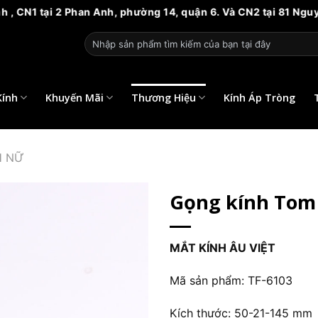
an Anh, phường 14, quận 6. Và CN2 tại 81 Nguyễn biểu phường 
Tìm
kiếm:
Kính
Khuyến Mãi
Thương Hiệu
Kính Áp Tròng
H NỮ
Gọng kính Tom 
MẮT KÍNH ÂU VIỆT
Mã sản phẩm: TF-6103
Kích thước: 50-21-145 mm