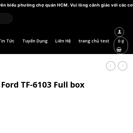
chợ quán HCM. Vui lòng cảnh giác với các cơ sở mạo danh!
Tin Tức
Tuyển Dụng
Liên Hệ
trang chủ test
0
₫
Ford TF-6103 Full box